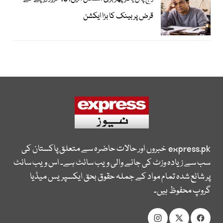
قرض پر بینک کا بڑا ایکشن
express.pk
خبروں اور حالات حاضرہ سے متعلق پاکستان کی
سب سے زیادہ وزٹ کی جانے والی ویب سائٹ ہے۔ اس ویب سائٹ
پر شائع شدہ تمام مواد کے جملہ حقوق بحق ایکسپریس میڈیا
گروپ محفوظ ہیں۔