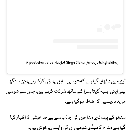
A post shared by Navjot Singh Sidhu (@navjotsinghsidhu)
ٹیزر میں دکھایا گیا ہے کہ شو میں سابق بھارتی کرکٹر ہربھجن سنگھ
بھی اپنی اہلیہ گیتا بسرا کے ساتھ شرکت کرتے ہیں، جس سے شو میں
مزید دلچسپی کا اضافہ ہوگیا ہے۔
سدھو کے پوسٹ پر مداحوں کی جانب سے بےحد خوشی کا اظہار کیا
گیا ہے مداح کامیڈی شو میں ان کی واپسی پر خوش ہیں۔