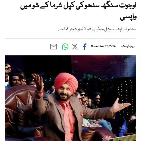
نوجوت سنگھ سدھو کی کپل شرما کے شو میں
واپسی
سدھو نے اپنے سوشل میڈیا پر شو کا ٹیزر شیئر کیا ہے
ویب ڈیسک
November 12, 2024