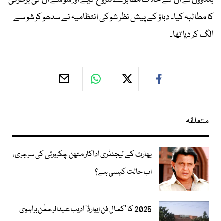
ہندوؤں نے ان کے خلاف مظاہرے شروع کیے اور شو سے ان کی برطرفی
کا مطالبہ کیا۔ دباؤ کے پیش نظر شو کی انتظامیہ نے سدھو کو شو سے
الگ کر دیا تھا۔
متعلقہ
بھارت کے لیجنڈری اداکار متھن چکرورتی کی سرجری،
اب حالت کیسی ہے؟
2025 کا ’کمال فن ایوارڈ‘ ادیب عبدالرحمٰن براہوی