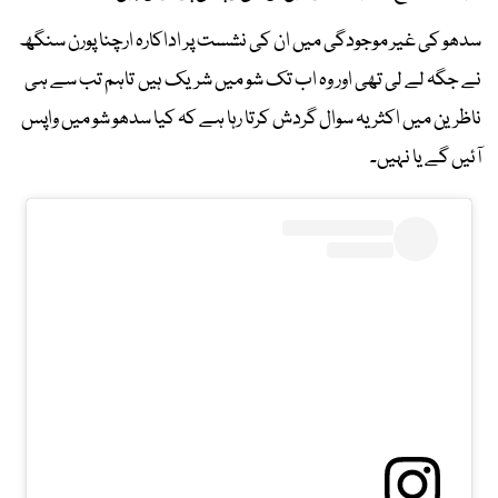
سدھو کی غیر موجودگی میں ان کی نشست پر اداکارہ ارچنا پورن سنگھ
نے جگہ لے لی تھی اور وہ اب تک شو میں شریک ہیں تاہم تب سے ہی
ناظرین میں اکثر یہ سوال گردش کرتا رہا ہے کہ کیا سدھو شو میں واپس
آئیں گے یا نہیں۔