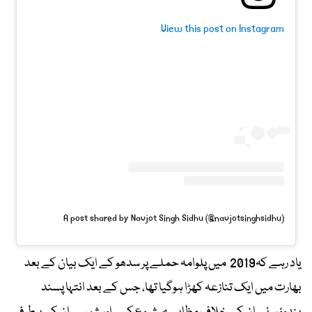
View this post on Instagram
A post shared by Navjot Singh Sidhu (@navjotsinghsidhu)
یاد رہے کہ2019 میں پلوامہ حملے پر سدھو کے ایک بیان کے بعد
بھارت میں ایک تنازعہ کھڑا ہوگیا تھا، جس کے بعد انتہا پسند