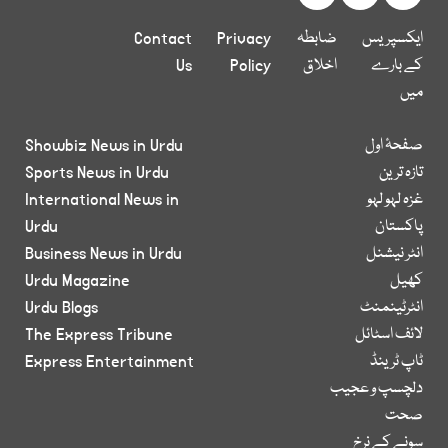
ایکسپریس
ضابطہ
Privacy
Contact
کے بارے
اخلاق
Policy
Us
میں
صفحۂ اول
Showbiz News in Urdu
تازہ ترین
Sports News in Urdu
غزہ لہو لہو
International News in
پاکستان
Urdu
انٹر نیشنل
Business News in Urdu
کھیل
Urdu Magazine
انٹرٹینمنٹ
Urdu Blogs
لائف اسٹائل
The Express Tribune
ٹاپ ٹرینڈ
Express Entertainment
دلچسپ و عجیب
صحت
سونے کے نرخ