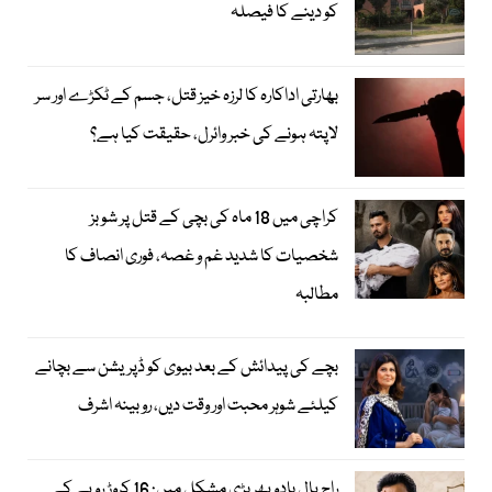
کو دینے کا فیصلہ
بھارتی اداکارہ کا لرزہ خیز قتل، جسم کے ٹکڑے اور سر
لاپتہ ہونے کی خبر وائرل، حقیقت کیا ہے؟
کراچی میں 18 ماہ کی بچی کے قتل پر شوبز
شخصیات کا شدید غم و غصہ، فوری انصاف کا
مطالبہ
بچے کی پیدائش کے بعد بیوی کو ڈپریشن سے بچانے
کیلئے شوہر محبت اور وقت دیں، روبینہ اشرف
راج پال یادو پھر بڑی مشکل میں: 16 کروڑ روپے کے