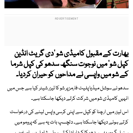
بھارت کے مقبول کامیڈی شو ’دی گریٹ انڈین
کپل شو‘ میں نوجوت سنگھ سدھو کی کپل شرما
کے شو میں واپسی نے مداحوں کو حیران کردیا۔
سدھو نے سوشل میڈیا پلیٹ فارمز پر شو کا ٹیزر شیئر کیا ہے جس میں
انہیں کامیڈی شو میں شرکت کرتے دیکھا جاسکتا ہے۔
اس ٹیزر میں ارچنا کو کپل سے اپنی کرسی واپس لینے کی درخواست
کرتے ہوئے دیکھا جاسکتا ہے۔ دلچسپ بات یہ ہے کہ پرومو میں
سنیل گروور بھی سدھو کا کردار ادا کرتے ہوئے شامل ہیں اور خوب