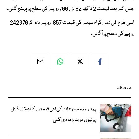
جس کے بعد قیمت 2 لاکھ 82 ہزار 700 روپے کی سطح پر پہنچ گئی۔
اسی طرح فی دس گرام سونے کی قیمت 1857روپے بڑھ کر 242370
روپے کی سطح پر آگئی۔
متعلقہ
پیٹرولیم مصنوعات کی نئی قیمتوں کا اعلان، ڈیزل
پر لیوی مزید بڑھا دی گئی