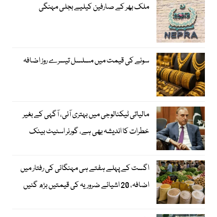
ملک بھر کے صارفین کیلیے بجلی مہنگی
سونے کی قیمت میں مسلسل تیسرے روز اضافہ
مالیاتی ٹیکنالوجی میں بہتری آئی، آگہی کے بغیر
خطرات کا اندیشہ بھی ہے، گورنر اسٹیٹ بینک
اگست کے پہلے ہفتے ہی مہنگائی کی رفتار میں
اضافہ، 20 اشیائے ضروریہ کی قیمتیں بڑھ گئیں