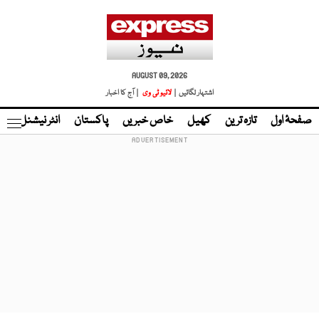
AUGUST 09, 2026
اشتہار لگائیں |
لائیو ٹی وی
| آج کا اخبار
صفحۂ اول
تازہ ترین
کھیل
خاص خبریں
پاکستان
انٹر نیشنل
ٹا