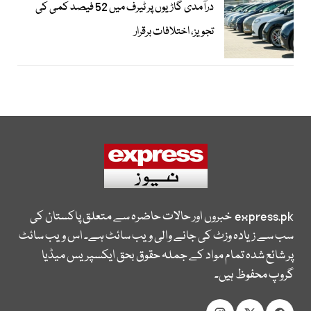
درآمدی گاڑیوں پر ٹیرف میں 52 فیصد کمی کی
تجویز، اختلافات برقرار
express.pk
خبروں اور حالات حاضرہ سے متعلق پاکستان کی
سب سے زیادہ وزٹ کی جانے والی ویب سائٹ ہے۔ اس ویب سائٹ
پر شائع شدہ تمام مواد کے جملہ حقوق بحق ایکسپریس میڈیا
گروپ محفوظ ہیں۔