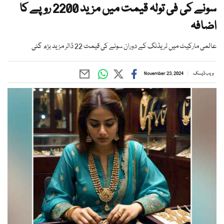
سونے کی فی تولہ قیمت میں مزید 2200 روپے کا
اضافہ
عالمی مارکیٹ میں ٹریڈنگ کے دوران سونے کی قیمت 22 ڈالر مزید بڑھ گئی
ویب ڈیسک
November 23, 2024