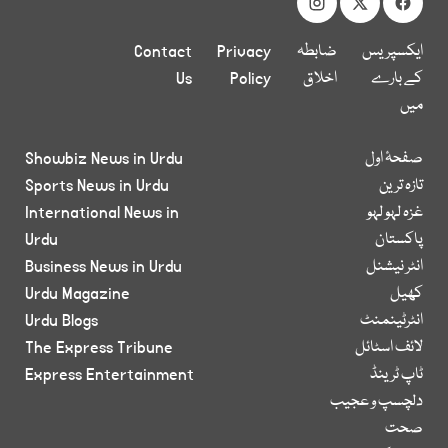
ایکسپریس
ضابطہ
Privacy
Contact
کے بارے
اخلاق
Policy
Us
میں
صفحۂ اول
Showbiz News in Urdu
تازہ ترین
Sports News in Urdu
غزہ لہو لہو
International News in
پاکستان
Urdu
انٹر نیشنل
Business News in Urdu
کھیل
Urdu Magazine
انٹرٹینمنٹ
Urdu Blogs
لائف اسٹائل
The Express Tribune
ٹاپ ٹرینڈ
Express Entertainment
دلچسپ و عجیب
صحت