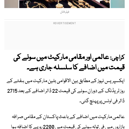
فوٹو فائل
عالمی اور مقامی مارکیٹ میں سونے کی
کراچی:
قیمت میں اضافے کا سلسلہ جاری ہے۔
ایکسپریس نیوز کے مطابق بین الاقوامی بلین مارکیٹ میں ہفتے کے
روز ٹریڈنگ کے دوران سونے کی قیمت 22 ڈالر اضافے کے بعد 2715
ڈالر فی اونس پر پہنچ گئی۔
عالمی مارکیٹ میں اضافے کے باعث پاکستان کے مقامی صرافہ
بازاروں میں فی تولہ سونے کی قیمت میں 2200 روپے کا اضافہ ہوا