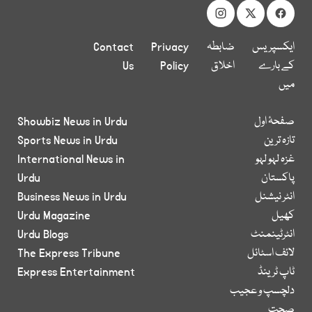
ایکسپریس
ضابطہ
Privacy
Contact
کے بارے
اخلاق
Policy
Us
میں
صفحۂ اول
Showbiz News in Urdu
تازہ ترین
Sports News in Urdu
غزہ لہو لہو
International News in
پاکستان
Urdu
انٹر نیشنل
Business News in Urdu
کھیل
Urdu Magazine
انٹرٹینمنٹ
Urdu Blogs
لائف اسٹائل
The Express Tribune
ٹاپ ٹرینڈ
Express Entertainment
دلچسپ و عجیب
صحت