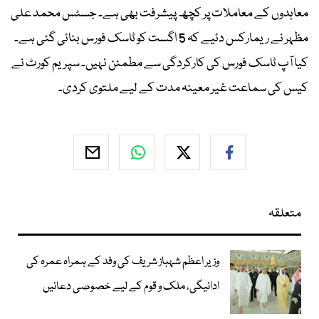
معاہدوں کے معاملات پر کچھ پیشرفت بھی ہے۔ جسٹس محمد علی
مظہر نے ریمارکس دئیے کہ 5 اگست کو ٹاسک فورس بنائی گئی ہے۔
کیا آپ ٹاسک فورس کی کارکردگی سے مطمئن نہیں۔ سپریم کورٹ نے
کیس کی سماعت غیر معینہ مدت کے لیے ملتوی کردی۔
متعلقہ
وزیر اعظم شہباز شریف کی وفد کے ہمراہ عمرہ کی
ادائیگی، ملک و قوم کے لیے خصوصی دعائیں