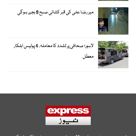
میر رضا علی کی قبر کشائی صبح 9 بجے ہوگی
لاہور؛ صحافی پر تشدد کا معاملہ، 4 پولیس اہلکار
معطل