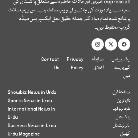
express.pk
خبروں اور حالات حاضرہ سے متعلق پاکستان کی
سب سے زیادہ وزٹ کی جانے والی ویب سائٹ ہے۔ اس ویب سائٹ
پر شائع شدہ تمام مواد کے جملہ حقوق بحق ایکسپریس میڈیا
گروپ محفوظ ہیں۔
ایکسپریس
ضابطہ
Privacy
Contact
کے بارے
اخلاق
Policy
Us
میں
صفحۂ اول
Showbiz News in Urdu
تازہ ترین
Sports News in Urdu
غزہ لہو لہو
International News in
پاکستان
Urdu
انٹر نیشنل
Business News in Urdu
کھیل
Urdu Magazine