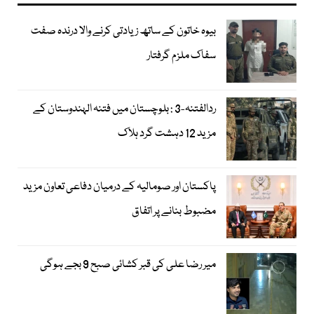
بیوہ خاتون کے ساتھ زیادتی کرنے والا درندہ صفت
سفاک ملزم گرفتار
ردالفتنہ-3 : بلوچستان میں فتنہ الہندوستان کے
مزید 12 دہشت گرد ہلاک
پاکستان اور صومالیہ کے درمیان دفاعی تعاون مزید
مضبوط بنانے پر اتفاق
میر رضا علی کی قبر کشائی صبح 9 بجے ہوگی