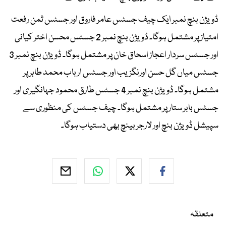
ڈویژن بنچ نمبر ایک چیف جسٹس عامر فاروق اور جسٹس ثمن رفعت
امتیاز پر مشتمل ہوگا۔ ڈویژن بنچ نمبر 2 جسٹس محسن اختر کیانی
اور جسٹس سردار اعجاز اسحاق خان پر مشتمل ہوگا۔ ڈویژن بنچ نمبر 3
جسٹس میاں گل حسن اورنگزیب اور جسٹس ارباب محمد طاہر پر
مشتمل ہوگا۔ ڈویژن بنچ نمبر 4 جسٹس طارق محمود جہانگیری اور
جسٹس بابر ستار پر مشتمل ہوگا۔ چیف جسٹس کی منظوری سے
سپیشل ڈویژن بنچ اور لارجر بینچ بھی دستیاب ہوگا۔
متعلقہ