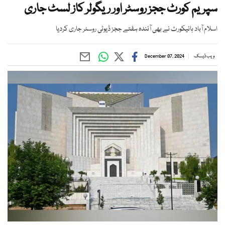
سپریم کورٹ ججز روسٹر اور ریگولر کاز لسٹ جاری
اسلام آباد ہائیکورٹ نے بھی آئندہ ہفتے ججز ڈیوٹی روسٹر جاری کردیا
ویب ڈیسک
December 07, 2024