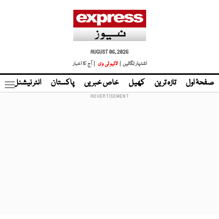
AUGUST 06, 2026
اشتہار لگائیں |
لائیو ٹی وی
| آج کا اخبار
صفحۂ اول
تازہ ترین
کھیل
خاص خبریں
پاکستان
انٹر نیشنل
ٹا