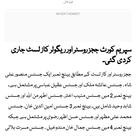
فوٹو فائل
سپریم کورٹ ججز روسٹر اور ریگولر کاز لسٹ جاری
کردی گئی۔
ججز روسٹر اور کاز لسٹ کے مطابق بینچ نمبر ایک جسٹس منصور علی
شاہ ، جسٹس عائشہ ملک اور جسٹس عقیل عباسی پر مشتمل ہے۔
بینچ نمبر 2 میں جسٹس منیب اختر، جسٹس اطہر من اللہ اور جسٹس
شاہد وحید شامل ہیں۔ بینچ نمبر 3 جسٹس امین الدین خان، جسٹس
محمد علی مظہر اور جسٹس حسن اظہر رضوی پر مشتمل ہے جبکہ
بینچ نمبر 4 میں جسٹس جمال خان مندوخیل ، جسٹس مسرت ہلالی