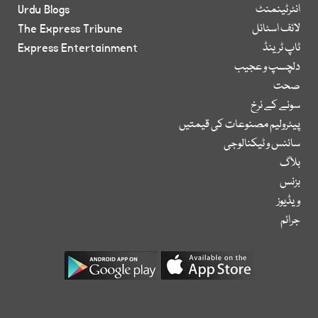
انٹرٹینمنٹ
Urdu Blogs
لائف اسٹائل
The Express Tribune
ٹاپ ٹرینڈ
Express Entertainment
دلچسپ و عجیب
صحت
سونے کے نرخ
پیٹرولیم مصنوعات کی قیمتیں
سائنس و ٹیکنالوجی
بلاگ
بزنس
ویڈیوز
جرائم