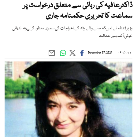
ڈاکٹرعافیہ کی رہائی سے متعلق درخواست پر
سماعت کا تحریری حکمنامہ جاری
وزیر اعظم نے امریکہ جانے والے وفد کے اخراجات کی سمری منظور کر لی،یہ انتہائی
خوش آئند ہے، عدالت
ویب ڈیسک
December 07, 2024