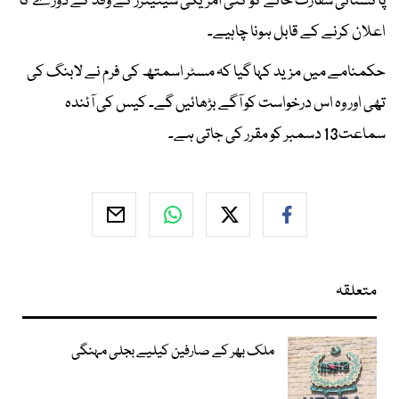
پاکستانی سفارت خانے کو کئی امریکی سینیٹرز کے وفد کے دورے کا
اعلان کرنے کے قابل ہونا چاہیے۔
حکمنامے میں مزید کہا گیا کہ مسٹر اسمتھ کی فرم نے لابنگ کی
تھی اور وہ اس درخواست کو آگے بڑھائیں گے۔ کیس کی آئندہ
سماعت13 دسمبر کو مقرر کی جاتی ہے۔
متعلقہ
ملک بھر کے صارفین کیلیے بجلی مہنگی