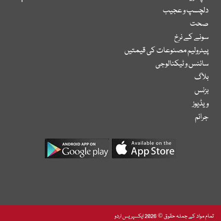
دلچسپ و عجیب
صحت
سونے کے نرخ
پیٹرولیم مصنوعات کی قیمتیں
سائنس و ٹیکنالوجی
بلاگ
بزنس
ویڈیوز
جرائم
تمام مواد کے جملہ حقوق © 2026 ایکسپریس اردو