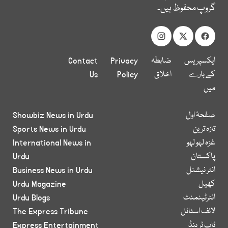
گروپ محفوظ ہیں۔
ایکسپریس
ضابطہ
Privacy
Contact
کے بارے
اخلاق
Policy
Us
میں
صفحۂ اول
Showbiz News in Urdu
تازہ ترین
Sports News in Urdu
غزہ لہو لہو
International News in
پاکستان
Urdu
انٹر نیشنل
Business News in Urdu
کھیل
Urdu Magazine
انٹرٹینمنٹ
Urdu Blogs
لائف اسٹائل
The Express Tribune
ٹاپ ٹرینڈ
Express Entertainment