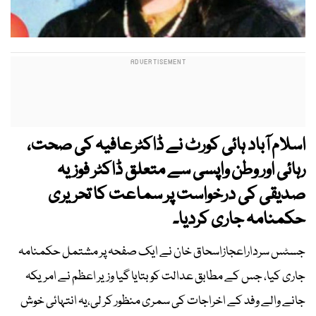
اسلام آباد ہائی کورٹ نے ڈاکٹرعافیہ کی صحت،
رہائی اور وطن واپسی سے متعلق ڈاکٹر فوزیہ
صدیقی کی درخواست پر سماعت کا تحریری
حکمنامہ جاری کردیا۔
جسٹس سرداراعجازاسحاق خان نے ایک صفحہ پر مشتمل حکمنامہ
جاری کیا، جس کے مطابق عدالت کو بتایا گیا وزیر اعظم نے امریکہ
جانے والے وفد کے اخراجات کی سمری منظور کر لی،یہ انتہائی خوش