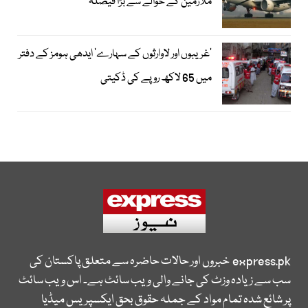
ملازمین کے حوالے سے بڑا فیصلہ
’غریبوں اور لاوارثوں کے سہارے‘ ایدھی ہومز کے دفتر
میں 65 لاکھ روپے کی ڈکیتی
express.pk
خبروں اور حالات حاضرہ سے متعلق پاکستان کی
سب سے زیادہ وزٹ کی جانے والی ویب سائٹ ہے۔ اس ویب سائٹ
پر شائع شدہ تمام مواد کے جملہ حقوق بحق ایکسپریس میڈیا