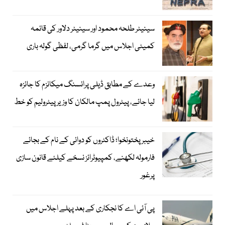
سینیٹر طلحہ محمود اور سینیٹر دلاور کی قائمہ
کمیٹی اجلاس میں گرما گرمی، لفظی گولہ باری
وعدے کے مطابق ڈیلی پرائسنگ میکانزم کا جائزہ
لیا جائے، پیٹرول پمپ مالکان کا وزیرپیٹرولیم کو خط
خیبرپختونخوا؛ ڈاکٹروں کو دوائی کے نام کے بجائے
فارمولہ لکھنے، کمپیوٹرائز نسخے کیلئے قانون سازی
پرغور
پی آئی اے کا نجکاری کے بعد پہلے اجلاس میں