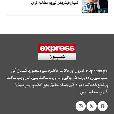
فٹبال فیڈریشن نے بڑا مطالبہ کر دیا
express.pk
خبروں اور حالات حاضرہ سے متعلق پاکستان کی
سب سے زیادہ وزٹ کی جانے والی ویب سائٹ ہے۔ اس ویب سائٹ
پر شائع شدہ تمام مواد کے جملہ حقوق بحق ایکسپریس میڈیا
گروپ محفوظ ہیں۔