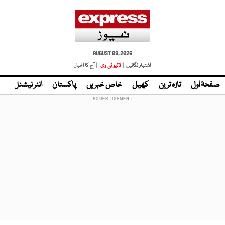
AUGUST 09, 2026
اشتہار لگائیں |
لائیو ٹی وی
| آج کا اخبار
صفحۂ اول
تازہ ترین
کھیل
خاص خبریں
پاکستان
انٹر نیشنل
ٹا