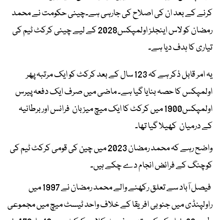
کرنے کے بعد ان کی اصلاح کی جارہی ہے۔چینی حکومت نے محمد
رمضان کو لاس اینجلز اولمپکس2028 کے لیے چینی کرکٹ ٹیم کی
تیاری کا ہدف دیا ہے۔
یہ امر قابل ذکر ہے کہ 123 سال کے بعد کرکٹ کو ایک مرتبہ پھر
اولمپکس کا حصہ بنایا گیا ہے۔ ماضی میں صرف ایک دفعہ پیرس
اولمپکس1900 میں کرکٹ کا ایک میچ میزبان فرانس اوربرطانیہ
کے درمیان کھیلا گیا تھا۔
واضح رہے کہ محمد رمضان 2023 میں چین کی قومی کرکٹ ٹیم کی
کوچنگ کے فرائض انجام دے چکے ہیں۔
فیصل آباد سے تعلق رکھنے والے محمد رمضان نے 1997 میں
راولپنڈی میں جنوبی افریقا کے خلاف واحد ٹیسٹ میچ میں مجموعی