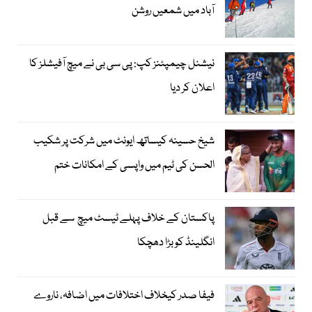
آباد میں شمعیں روشن
نیشنل چیمپئنز کپ: پی سی بی نے میچ آفیشلز کا
اعلان کر دیا
شیخ حسینہ کیساتھ ایونٹ میں شرکت پر شکیب
الحسن کی ٹیم میں واپسی کے امکانات ختم
پاکستان کے خلاف پہلے ٹیسٹ میچ سے قبل
انگلینڈ کو بڑا دھچکا
فیفا صدر کیخلاف اختلافات میں اضافہ، ناروے