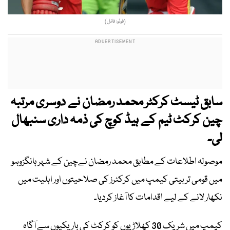
(فوٹو: فائل)
سابق ٹیسٹ کرکٹر محمد رمضان نے دوسری مرتبہ
چین کرکٹ ٹیم کے ہیڈ کوچ کی ذمہ داری سنبھال
لی۔
موصولہ اطلاعات کے مطابق محمد رمضان نےچین کے شہر ہانگزوہو
میں قومی تربیتی کیمپ میں کرکٹرز کی صلاحیتوں اور اہلیت میں
نکھار لانے کے لیے اقدامات کا آغاز کردیا۔
کیمپ میں شریک 30 کھلاڑیوں کو کرکٹ کی باریکیوں سے آگاہ