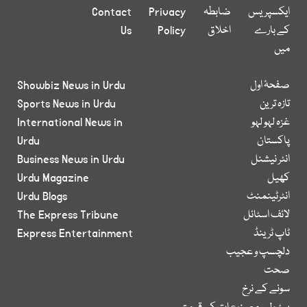
ایکسپریس
ضابطہ
Privacy
Contact
کے بارے
اخلاق
Policy
Us
میں
صفحۂ اول
Showbiz News in Urdu
تازہ ترین
Sports News in Urdu
غزہ لہو لہو
International News in
پاکستان
Urdu
انٹر نیشنل
Business News in Urdu
کھیل
Urdu Magazine
انٹرٹینمنٹ
Urdu Blogs
لائف اسٹائل
The Express Tribune
ٹاپ ٹرینڈ
Express Entertainment
دلچسپ و عجیب
صحت
سونے کے نرخ