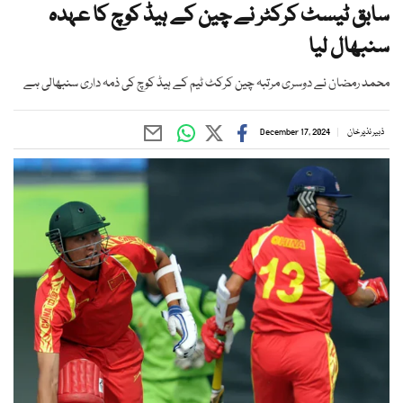
سابق ٹیسٹ کرکٹر نے چین کے ہیڈ کوچ کا عہدہ
سنبھال لیا
محمد رمضان نے دوسری مرتبہ چین کرکٹ ٹیم کے ہیڈ کوچ کی ذمہ داری سنبھالی ہے
ذبیر نذیر خان
December 17, 2024