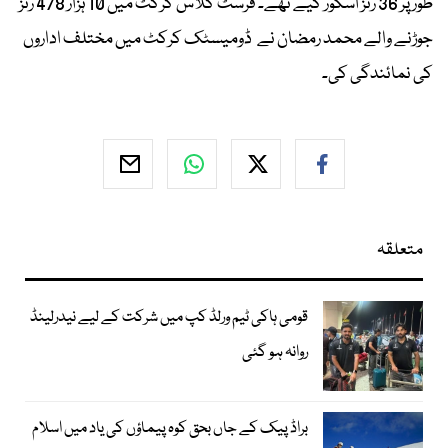
طور پر 36 رنز اسکور کیے تھے۔ فرسٹ کلاس کرکٹ میں 10 ہزار 478 رنز
جوڑنے والے محمد رمضان نے ڈومیسٹک کرکٹ میں مختلف اداروں
کی نمائندگی کی۔
متعلقہ
قومی ہاکی ٹیم ورلڈ کپ میں شرکت کے لیے نیدرلینڈ
روانہ ہو گئی
براڈ پیک کے جاں بحق کوہ پیماؤں کی یاد میں اسلام