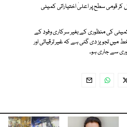
ر قومی سطح پر اعلیٰ اختیاراتی کمیٹی
میٹی کی منظوری کے بغیر سرکاری وفود کے
ط میں تجویز دی گئی ہے کہ غیر ترقیاتی اور
ری سے جاری ہو۔