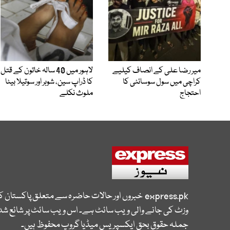
میر رضا علی کے انصاف کیلیے
لاہور میں 40 سالہ خاتون کے قتل
کراچی میں سول سوسائٹی کا
کا ڈراپ سین، شوہر اور سوتیلا بیٹا
احتجاج
ملوث نکلے
express.pk
خبروں اور حالات حاضرہ سے متعلق پاکستان 
وزٹ کی جانے والی ویب سائٹ ہے۔ اس ویب سائٹ پر شائع شدہ
جملہ حقوق بحق ایکسپریس میڈیا گروپ محفوظ ہیں۔