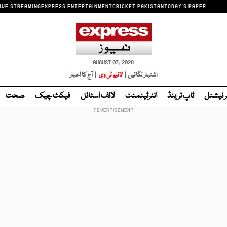
IVE STREAMING
EXPRESS ENTERTAINMENT
CRICKET PAKISTAN
TODAY'S PAPER
AUGUST 07, 2026
اشتہار لگائیں |
لائیو ٹی وی
| آج کا اخبار
ر نیشنل
ٹاپ ٹرینڈ
انٹرٹینمنٹ
لائف اسٹائل
فیکٹ چیک
صحت