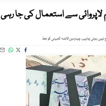
لاپروائی سے استعمال کی جا رہی
چ نہیں ہونی چاہیے، چیئرمین قائمہ کمیٹی کو خط