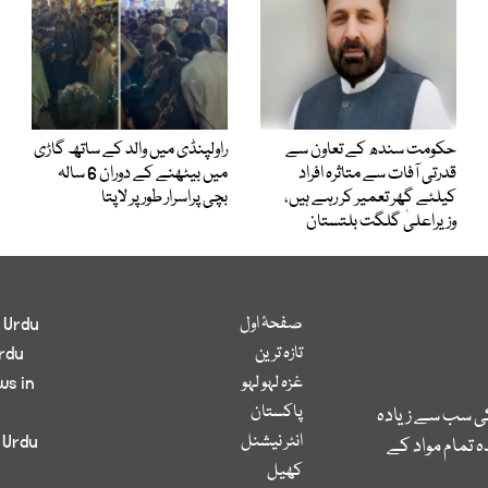
حکومت سندھ کے تعاون سے
راولپنڈی میں والد کے ساتھ گاڑی
قدرتی آفات سے متاثرہ افراد
میں بیٹھنے کے دوران 6 سالہ
کیلئے گھر تعمیر کر رہے ہیں،
بچی پراسرار طور پر لاپتا
وزیراعلیٰ گلگت بلتستان
صفحۂ اول
 Urdu
تازہ ترین
rdu
غزہ لہو لہو
ws in
پاکستان
کی سب سے زیادہ
انٹر نیشنل
 Urdu
 تمام مواد کے
کھیل