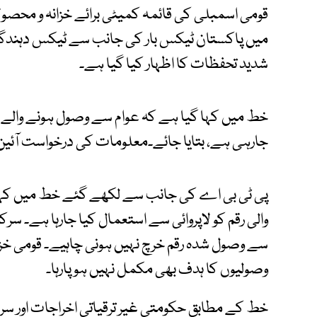
قومی اسمبلی کی قائمہ کمیٹی برائے خزانہ و محص
میں پاکستان ٹیکس بار کی جانب سے ٹیکس دہندگا
شدید تحفظات کا اظہار کیا گیا ہے۔
خط میں کہا گیا ہے کہ عوام سے وصول ہونے والے 
جارہی ہے، بتایا جائے۔معلومات کی درخواست آئین کے آرٹیکل 19اے کے ت
پی ٹی بی اے کی جانب سے لکھے گئے خط میں کہا
والی رقم کو لاپروائی سے استعمال کیا جارہا ہے۔ سرک
سے وصول شدہ رقم خرچ نہیں ہونی چاہیے۔ قومی 
وصولیوں کا ہدف بھی مکمل نہیں ہو پارہا۔
خط کے مطابق حکومتی غیر ترقیاتی اخراجات اور سرک