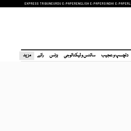
EXPRESS TRIBUNE
URDU E-PAPER
ENGLISH E-PAPER
SINDHI E-PAPER
L
دلچسپ و عجیب
سائنس و ٹیکنالوجی
بزنس
رائے
مزید