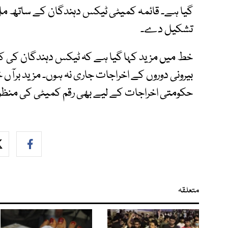
گیا ہے۔ قائمہ کمیٹی ٹیکس دہندگان کے ساتھ مل ک
تشکیل دے۔
خط میں مزید کہا گیا ہے کہ ٹیکس دہندگان کی ک
بیرونی دوروں کے اخراجات جاری نہ ہوں۔ مزید برآں خ
حکومتی اخراجات کے لیے بھی رقم کمیٹی کی منظو
متعلقہ