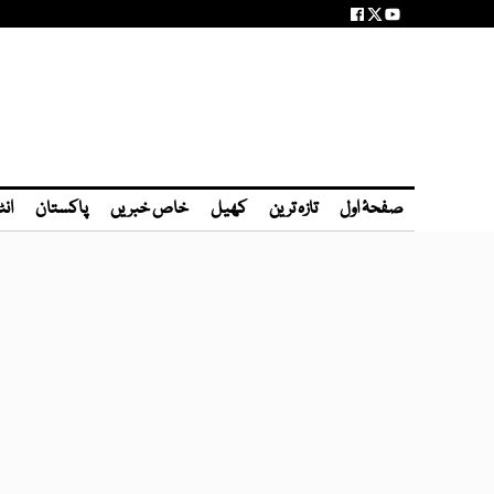
صفحۂ اول
تازہ ترین
کھیل
خاص خبریں
پاکستان
انٹ