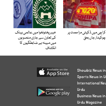
کراچی میں ڈکیتی مزاحمت پر
خیبرپختونخوا میں عالمی بینک
چوکیدار جاں بحق
کے تعاون سے جاری منصوبوں
میں مبینہ بے ضابطگیوں کا
انکشاف
Showbiz News in
Sports News in U
International Ne
Urdu
Business News in
Urdu Magazine