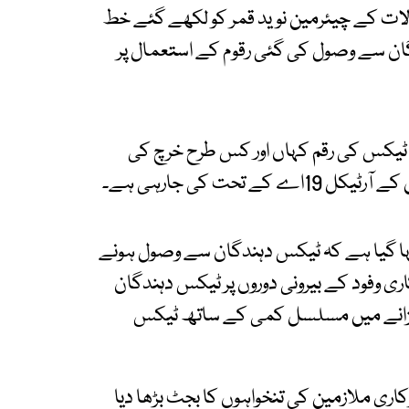
ولات کے چیئرمین نوید قمر کو لکھے گئے خط
ن سے وصول کی گئی رقوم کے استعمال پر
ٹیکس کی رقم کہاں اور کس طرح خرچ کی
حت کی جارہی ہے۔
 گیا ہے کہ ٹیکس دہندگان سے وصول ہونے
اری وفود کے بیرونی دوروں پر ٹیکس دہندگان
خزانے میں مسلسل کمی کے ساتھ ٹیکس
اری ملازمین کی تنخواہوں کا بجٹ بڑھا دیا