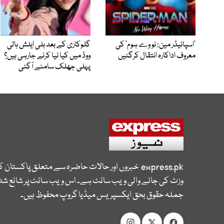
’اسپائیڈر مین: نو وے ہوم‘ کی
گلوکاری کے بعد بلی ایلش ہالی
معروف اداکارہ انتقال کرگئیں
ووڈ میں کیا نیا کرنے جارہی ہیں؟
پہلی جھلک سامنے آگئی
express.pk
خبروں اور حالات حاضرہ سے متعلق پاکستان 
وزٹ کی جانے والی ویب سائٹ ہے۔ اس ویب سائٹ پر شائع شدہ
جملہ حقوق بحق ایکسپریس میڈیا گروپ محفوظ ہیں۔