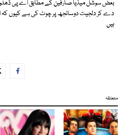
بعض سوشل میڈیا صارفین کے مطابق اے پی ڈھلوں 
دے کر دلجیت دوسانجھ پر چوٹ کی ہے کیوں کہ 
ہیں
متعلقہ