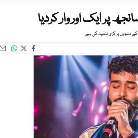
ھ پر ایک اور وار کردیا
کے دعووں پر کڑی تنقید کی ہے