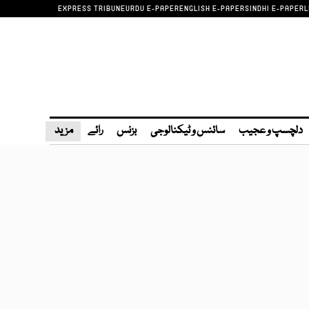
EXPRESS TRIBUNE
URDU E-PAPER
ENGLISH E-PAPER
SINDHI E-PAPER
L
دلچسپ و عجیب
سائنس و ٹیکنالوجی
بزنس
رائے
مزید