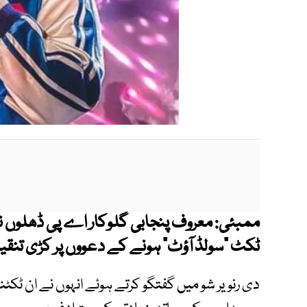
ممبئی: معروف پنجابی گلوکار اے پی ڈھلوں ن
ٹکٹ "سولڈ آؤٹ" ہونے کے دعووں پر کڑی تنق
دی رنویر شو میں گفتگو کرتے ہوئے انہوں نے ان ٹک