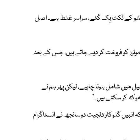
 "یہ کہنا کہ 15 سیکنڈز میں شو کے ٹکٹ بِک گئے، سراسر غلط ہے۔ اصل
موٹرز کو فروخت کر دیے جاتے ہیں، جس کے بعد
یل میں شامل ہونا چاہیے، لیکن پھر ہم نے
وکہ کر سکتے ہیں۔"
انہیں گلوکار دلجیت دوسانجھ نے انسٹاگرام