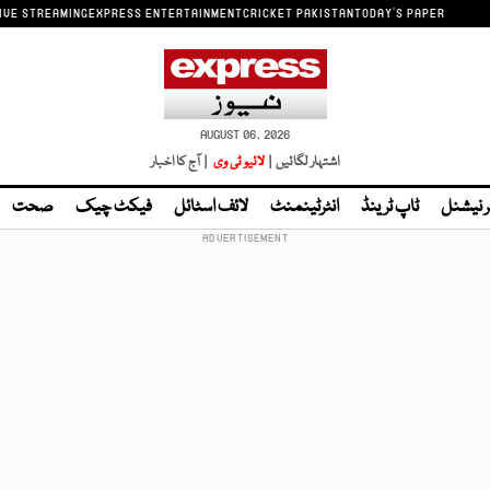
IVE STREAMING
EXPRESS ENTERTAINMENT
CRICKET PAKISTAN
TODAY'S PAPER
AUGUST 06, 2026
اشتہار لگائیں |
لائیو ٹی وی
| آج کا اخبار
ر نیشنل
ٹاپ ٹرینڈ
انٹرٹینمنٹ
لائف اسٹائل
فیکٹ چیک
صحت