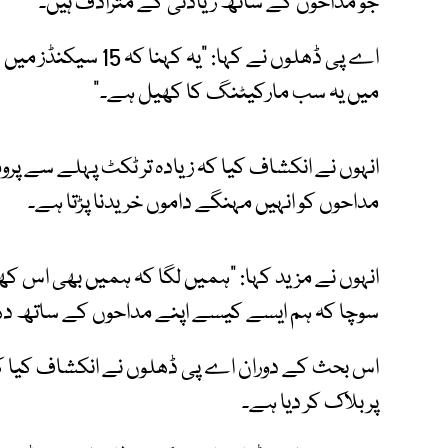
جو مداحوں کے ساتھ زیادتی کے مترادف ہیں۔
اے پی ڈھلوں نے کہا:
میں یہ سب مارکیٹنگ کا کھیل ہے۔"
انہوں نے انکشاف کیا کہ زیادہ تر ٹکٹ پہلے سے پرو
مداحوں کو انہیں مہنگے داموں خریدنا پڑتا ہے۔
انہوں نے مزید کہا: "ہمیں لگا کہ ہمیں بھی اس کھ
سوچا کہ ہم ایسے کیسے اپنے مداحوں کے ساتھ دھ
اس بحث کے دوران اے پی ڈھلوں نے انکشاف کیا کہ 
پر بلاک کر دیا ہے۔