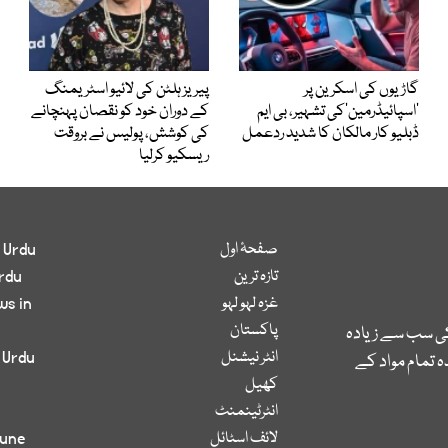
گاڑیوں کی اسکرین پر
پیریز ہلٹن کی لائیو اسٹریمنگ
’اسپائیڈرمین‘کی تشہیر، بی ایم
کے دوران خود کو نقصان پہنچانے
ڈبلیو کار مالکان کا شدید ردعمل
کی کوشش، پولیس نے بروقت
ریسکیو کرلیا
صفحۂ اول
 Urdu
تازہ ترین
rdu
غزہ لہو لہو
ws in
پاکستان
کی سب سے زیادہ
انٹر نیشنل
 Urdu
 تمام مواد کے
کھیل
انٹرٹینمنٹ
لائف اسٹائل
bune