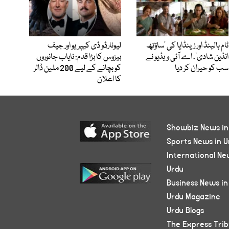
ٹام ہالینڈ اور زینڈایا کی ’ساؤتھ
لیونارڈو ڈی کیپریو اور جیف
انڈین شادی‘، اے آئی ویڈیو نے
بیزوس کا بڑا قدم: نایاب جانوروں
سب کو حیران کر دیا
کو بچانے کے لیے 200 ملین ڈالر
کا اعلان
Showbiz News in
Sports News in U
International Ne
Urdu
Business News in
Urdu Magazine
Urdu Blogs
The Express Tri