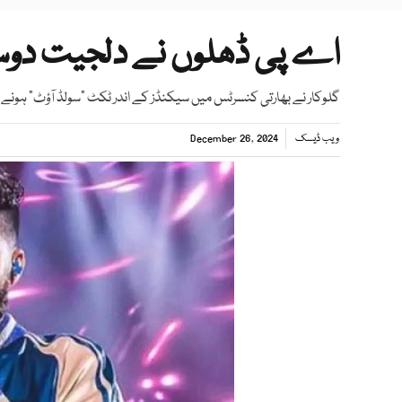
اے پی ڈھلوں نے دلجیت دوسانج
گلوکار نے بھارتی کنسرٹس میں سیکنڈز کے اندر ٹکٹ "سولڈ آؤٹ" ہونے 
ویب ڈیسک
December 26, 2024