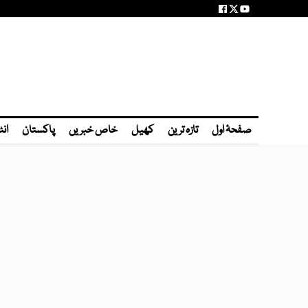
صفحۂ اول
تازہ ترین
کھیل
خاص خبریں
پاکستان
انٹ