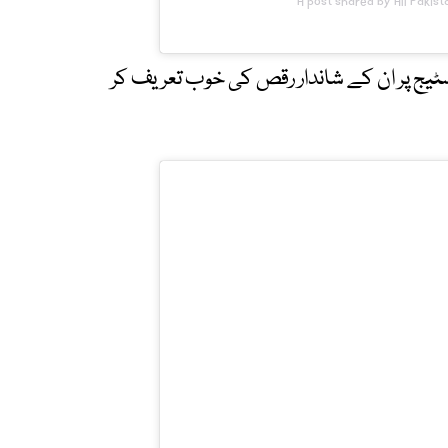
A post shared by All Pakis
اسٹیج پر ان کے شاندار رقص کی خوب تعریف کر