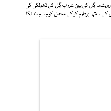
کارہ یشما گِل کی بہن عروب گِل کی ڈھولکی کی
 کے ساتھ پرفارم کر کے محفل کو چار چاند لگا