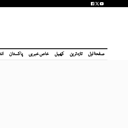
صفحۂ اول
تازہ ترین
کھیل
خاص خبریں
پاکستان
انٹ