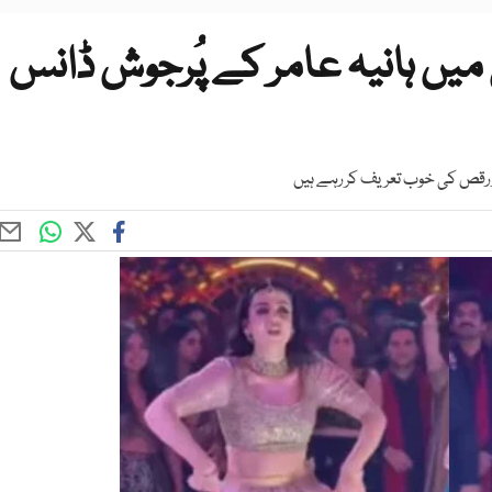
میں ہانیہ عامر کے پُرجوش ڈانس
دار رقص کی خوب تعریف کر رہے ہیں