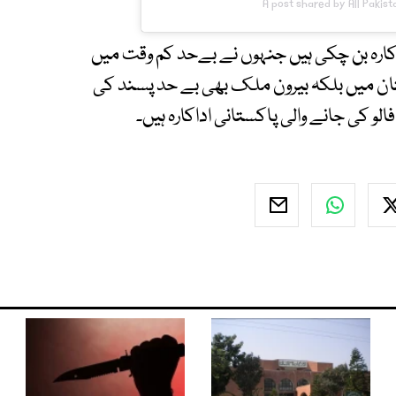
A post shared by All Pakis
اکارہ بن چکی ہیں جنہوں نے بےحد کم وقت میں
ن میں بلکہ بیرون ملک بھی بے حد پسند کی
لو کی جانے والی پاکستانی اداکارہ ہیں۔