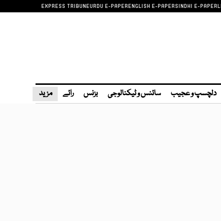
EXPRESS TRIBUNE
URDU E-PAPER
ENGLISH E-PAPER
SINDHI E-PAPER
L
دلچسپ و عجیب
سائنس و ٹیکنالوجی
بزنس
رائے
مزید