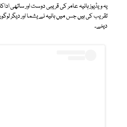
یہ ویڈیوز ہانیہ عامر کی قریبی دوست اور ساتھی ادا
تقریب کی ہیں جس میں ہانیہ نے یشما اور دیگر لوگوں
دیئے۔