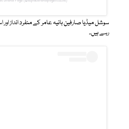
tan Drama Page (@allpakdramapageofficial)
سوشل میڈیا صارفین ہانیہ عامر کے منفرد انداز اور 
رہے ہیں۔