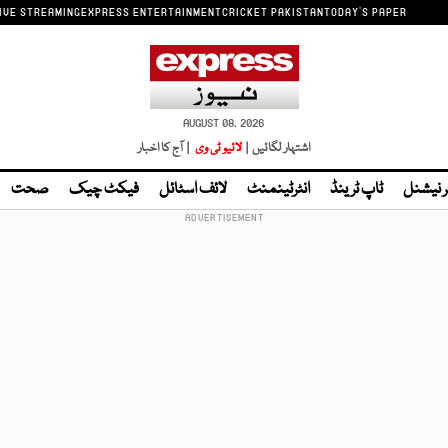
IVE STREAMING
EXPRESS ENTERTAINMENT
CRICKET PAKISTAN
TODAY'S PAPER
AUGUST 08, 2026
اشتہار لگائیں |
لائیو ٹی وی
| آج کا اخبار
ر نیشنل
ٹاپ ٹرینڈ
انٹرٹینمنٹ
لائف اسٹائل
فیکٹ چیک
صحت