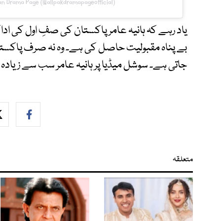
tan Drama Page (@allpakdramapageofficial)
یاد رہے کہ ہانیہ عامر پاکستان کی صفِ اول کی اد
بے پناہ مقبولیت حاصل کی ہے۔ وہ نہ صرف پاکستا
جاتی ہے۔ سوشل میڈیا پر ہانیہ عامر سب سے زیادہ فا
متعلقہ