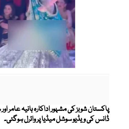
پاکستان شوبز کی مشہور اداکارہ ہانیہ عامر اور
ڈانس کی ویڈیو سوشل میڈیا پر وائرل ہوگئی۔