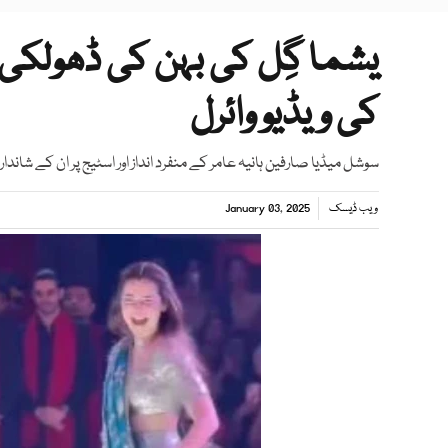
یشما گِل کی بہن کی ڈھولکی 
کی ویڈیو وائرل
سوشل میڈیا صارفین ہانیہ عامر کے منفرد انداز اور اسٹیج پر ان کے شان
ویب ڈیسک
January 03, 2025