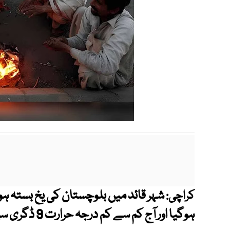
شہر قائد میں بلوچستان کی یخ بستہ 
کراچی:
ہوگیا اور آج کم سے کم درجہ حرارت 9 ڈگری سینٹی گریڈ ریکارڈ کیا گیا۔