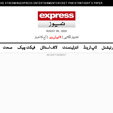
IVE STREAMING
EXPRESS ENTERTAINMENT
CRICKET PAKISTAN
TODAY'S PAPER
AUGUST 06, 2026
اشتہار لگائیں |
لائیو ٹی وی
| آج کا اخبار
ر نیشنل
ٹاپ ٹرینڈ
انٹرٹینمنٹ
لائف اسٹائل
فیکٹ چیک
صحت