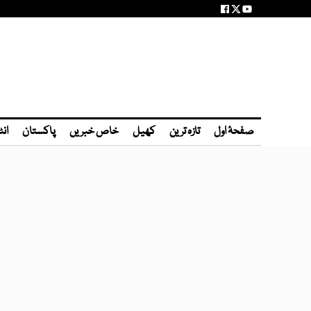
صفحۂ اول
تازہ ترین
کھیل
خاص خبریں
پاکستان
انٹ