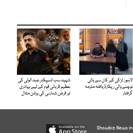
لاہور: لڑکی کے کان سے بالی
شہید سب انسپکٹر عبد الولی کی
نوچنے والی ریکارڈ یافتہ ملزمہ
عظیم قربانی قوم کے لیے بہادری
گرفتار
اور فرض شناسی کی روشن مثال
Showbiz News in