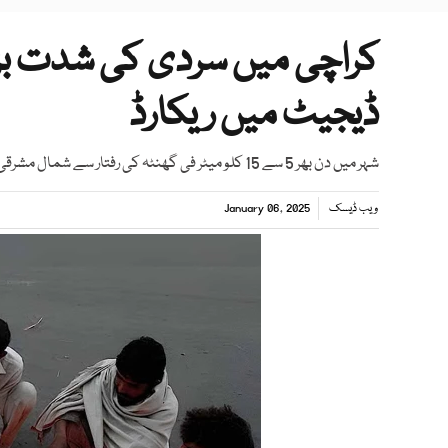
کراچی میں سردی کی شدت بڑ
ڈیجیٹ میں ریکارڈ
شہر میں دن بھر 5 سے 15 کلو میٹر فی گھنٹہ کی رفتار سے شمال مشرقی سمت سے ہوائیں متوقع ہیں
ویب ڈیسک
January 06, 2025