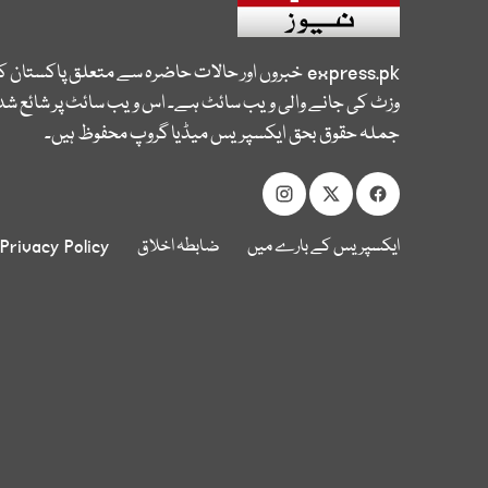
express.pk
خبروں اور حالات حاضرہ سے متعلق پاکستان 
وزٹ کی جانے والی ویب سائٹ ہے۔ اس ویب سائٹ پر شائع شدہ
جملہ حقوق بحق ایکسپریس میڈیا گروپ محفوظ ہیں۔
ایکسپریس کے بارے میں
ضابطہ اخلاق
Privacy Policy