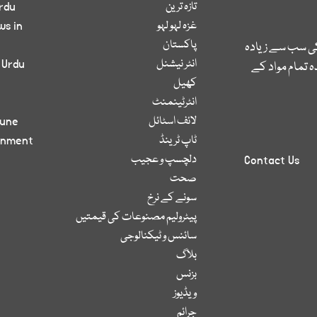
تازہ ترین
rdu
غزہ لہو لہو
ws in
پاکستان
کی سب سے زیادہ
انٹر نیشنل
 Urdu
 تمام مواد کے
کھیل
انٹرٹینمنٹ
لائف اسٹائل
bune
ٹاپ ٹرینڈ
inment
دلچسپ و عجیب
Contact Us
صحت
سونے کے نرخ
پیٹرولیم مصنوعات کی قیمتیں
سائنس و ٹیکنالوجی
بلاگ
بزنس
ویڈیوز
جرائم