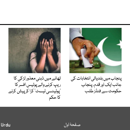
پنجاب میں بلدیاتی انتخابات کی
تھانے میں ذہنی معذور لڑکی کا
جانب ایک اور قدم، پنجاب
ریپ کرنے والے پولیس افسر کا
حکومت سے فنڈز طلب
’پوٹینسی ٹیسٹ‘ کرا کر پیش کرنے
کا حکم
صفحۂ اول
 Urdu