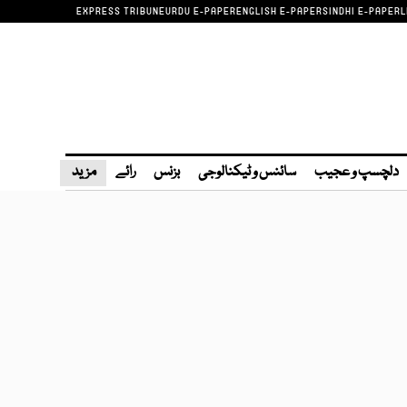
EXPRESS TRIBUNE
URDU E-PAPER
ENGLISH E-PAPER
SINDHI E-PAPER
L
دلچسپ و عجیب
سائنس و ٹیکنالوجی
بزنس
رائے
مزید