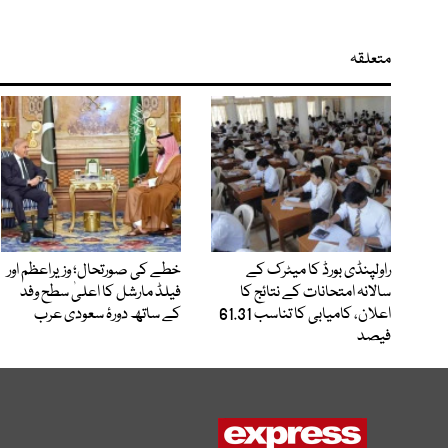
متعلقہ
راولپنڈی بورڈ کا میٹرک کے
خطے کی صورتحال؛ وزیراعظم اور
سالانہ امتحانات کے نتائج کا
فیلڈ مارشل کا اعلیٰ سطح وفد
اعلان، کامیابی کا تناسب 61.31
کے ساتھ دورۂ سعودی عرب
فیصد