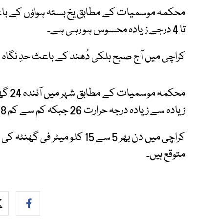
تا 4 درجے زیادہ محسوس ہو رہی ہے۔
کراچی میں آج صبح ہلکی دُھند کے باعث حدِ نگاہ 3 کلومیٹر ریکارڈ ہوئی۔
محکمہ
زیادہ سے زیادہ درجہ حرارت 26 جبکہ کم سے کم 8 ڈگری سینٹی گریڈ متوقع ہے۔
کراچی میں دن بھر 5 سے 15 کلو 
متوقع ہیں۔