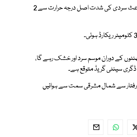
محکمہ موسمیات کے مطابق یخ بستہ ہواؤں کے باعث سردی کی شدت اصل درجہ حرارت سے 2
 موسمیات کے مطابق شہر میں آئندہ 24 گھنٹوں کے دوران موسم سرد اور خشک رہے گا،
میٹر فی گھنٹہ کی رفتار سے شمال مشرقی سمت سے ہوائیں