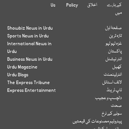
کے بارے
اخلاق
Policy
Us
میں
صفحۂ اول
Showbiz News in Urdu
تازہ ترین
Sports News in Urdu
غزہ لہو لہو
International News in
پاکستان
Urdu
انٹر نیشنل
Business News in Urdu
کھیل
Urdu Magazine
انٹرٹینمنٹ
Urdu Blogs
لائف اسٹائل
The Express Tribune
ٹاپ ٹرینڈ
Express Entertainment
دلچسپ و عجیب
صحت
سونے کے نرخ
پیٹرولیم مصنوعات کی قیمتیں