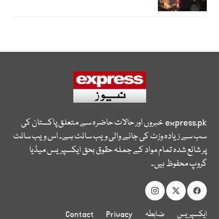
express.pk
خبروں اور حالات حاضرہ سے متعلق پاکستان کی
سب سے زیادہ وزٹ کی جانے والی ویب سائٹ ہے۔ اس ویب سائٹ
پر شائع شدہ تمام مواد کے جملہ حقوق بحق ایکسپریس میڈیا
گروپ محفوظ ہیں۔
ایکسپریس
ضابطہ
Privacy
Contact