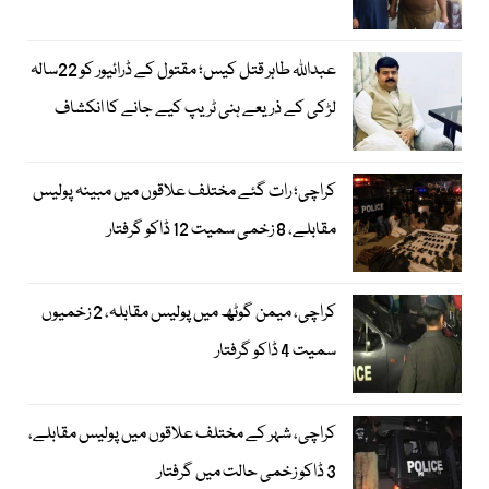
عبداللہ طاہر قتل کیس؛ مقتول کے ڈرائیور کو 22سالہ
لڑکی کے ذریعے ہنی ٹریپ کیے جانے کا انکشاف
کراچی؛ رات گئے مختلف علاقوں میں مبینہ پولیس
مقابلے، 8 زخمی سمیت 12 ڈاکو گرفتار
کراچی، میمن گوٹھ میں پولیس مقابلہ، 2 زخمیوں
سمیت 4 ڈاکو گرفتار
کراچی، شہر کے مختلف علاقوں میں پولیس مقابلے،
3 ڈاکو زخمی حالت میں گرفتار