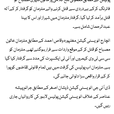
پولیس کے مطابق معمولی تلخ کلامی پر خاتون شہری مصباح کو
فائرنگ کرکے بےدردی سے قتل کرنے والے ملزمان کو گرفتار کر کے آلہ
قتل برآمد کر لیا گیا، گرفتار ملزمان میں شیراز اور اس کا بیٹا
عبدالرحمان شامل ہے۔
انچارج انویسٹی گیشن مغلپورہ وقاص احمد کے مطابق ملزمان خاتون
مصباح کو قتل کر کے موقع واردات سے فرار ہوگئے تھے، ملزمان کو
سی سی ٹی وی کیمروں اور آئی ٹی ایکسپرٹ کی مدد سے گرفتار کیا گیا
ہے، ملزمان اب پولیس کی گرفت میں ہیں تمام قانونی تقاضوں کو پورا
کر کے قرار واقعی سزا دلوائی جائے گی۔
ڈی آئی جی انویسٹی گیشن ذیشان اصغر کے مطابق جرائم پیشہ
عناصر کے خلاف انویسٹی گیشن پولیس لاہور کی کارروائیاں جاری
رہیں گیں۔