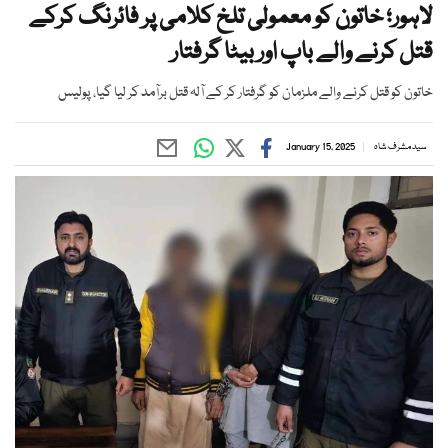
لاہور؛ خاتون کو معمولی تلخ کلامی پر فائرنگ کرکے
قتل کرنے والے باپ اور بیٹا گرفتار
خاتون کو قتل کرنے والے ملزمان کو گرفتار کر کے آلہ قتل برآمد کر لیا گیا، پولیس
سید مشرف شاہ
January 15, 2025