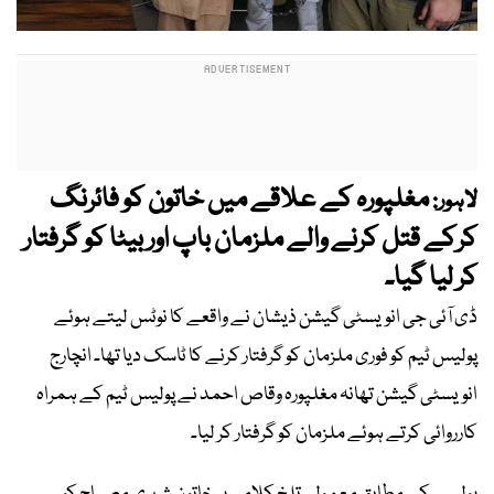
مغلپورہ کے علاقے میں خاتون کو فائرنگ
لاہور:
کرکے قتل کرنے والے ملزمان باپ اور بیٹا کو گرفتار
کر لیا گیا۔
ڈی آئی جی انویسٹی گیشن ذیشان نے واقعے کا نوٹس لیتے ہوئے
پولیس ٹیم کو فوری ملزمان کو گرفتار کرنے کا ٹاسک دیا تھا۔ انچارج
انویسٹی گیشن تھانہ مغلپورہ وقاص احمد نے پولیس ٹیم کے ہمراہ
کارروائی کرتے ہوئے ملزمان کو گرفتار کر لیا۔