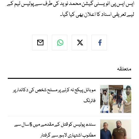
ایس ایس پی انویسٹی گیشن محمد نوید کی طرف سے پولیس ٹیم کے
لیے تعریفی اسناد کا اعلان بھی کیا گیا۔
متعلقہ
موبائل پیکج نہ کرنے پر مسلح شخص کی دکاندار پر
فائرنگ
سندھ پولیس کو قتل کے مقدمے میں 5 سال سے
مطلوب اشتہاری لاہور سے گرفتار