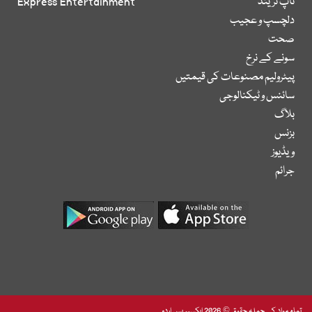
ٹاپ ٹرینڈ
Express Entertainment
دلچسپ و عجیب
صحت
سونے کے نرخ
پیٹرولیم مصنوعات کی قیمتیں
سائنس و ٹیکنالوجی
بلاگ
بزنس
ویڈیوز
جرائم
تمام مواد کے جملہ حقوق © 2026 ایکسپریس اردو