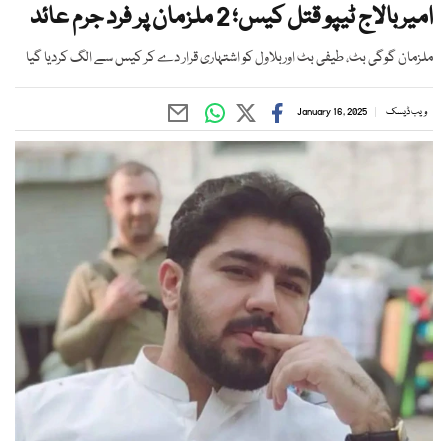
امیربالاج ٹیپو قتل کیس؛ 2 ملزمان پر فرد جرم عائد
ملزمان گوگی بٹ، طیفی بٹ اوربلاول کو اشتہاری قرار دے کر کیس سے الگ کردیا گیا
ویب ڈیسک
January 16, 2025