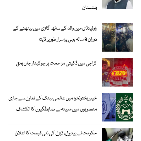
بلتستان
راولپنڈی میں والد کے ساتھ گاڑی میں بیٹھنے کے
دوران 6 سالہ بچی پراسرار طور پر لاپتا
کراچی میں ڈکیتی مزاحمت پر چوکیدار جاں بحق
خیبرپختونخوا میں عالمی بینک کے تعاون سے جاری
منصوبوں میں مبینہ بے ضابطگیوں کا انکشاف
حکومت نے پیٹرول، ڈیزل کی نئی قیمت کا اعلان