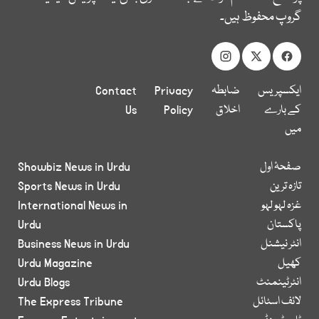
گروپ محفوظ ہیں۔
ایکسپریس
ضابطہ
Privacy
Contact
کے بارے
اخلاق
Policy
Us
میں
صفحۂ اول
Showbiz News in Urdu
تازہ ترین
Sports News in Urdu
غزہ لہو لہو
International News in
پاکستان
Urdu
انٹر نیشنل
Business News in Urdu
کھیل
Urdu Magazine
انٹرٹینمنٹ
Urdu Blogs
لائف اسٹائل
The Express Tribune