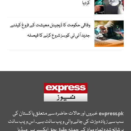
کردیا
وفاقی حکومت کا ڈیجیٹل معیشت کے فروغ کیلئے
جدید آئی ٹی کورسز شروع کرنے کا فیصلہ
express.pk
خبروں اور حالات حاضرہ سے متعلق پاکستان کی
سب سے زیادہ وزٹ کی جانے والی ویب سائٹ ہے۔ اس ویب سائٹ
پر شائع شدہ تمام مواد کے جملہ حقوق بحق ایکسپریس میڈیا