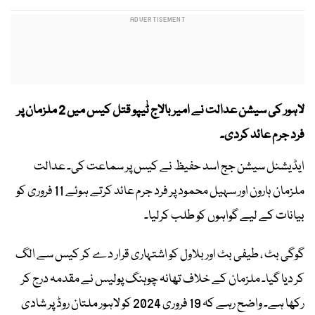
لاہور کی سیشن عدالت نے امیربالاج ٹٰیپو قتل کیس میں 2 ملزمان پر
فرد جرم عائد کردی۔
ایڈیشنل سیشن جج اسد حفیظ نے کیس پر سماعت کی۔ عدالت
ملزمان ہارون اور سہیل محمود پر فرد جرم عائد کرتے ہوئے 11 فروری کو
بیانات کے لیے گواہوں کو طلب کرلیا۔
گوگی بٹ ، طیفی بٹ اور بلاول کو اشتہاری قرار دے کر کیس سے الگ
کر دیا گیا۔ ملزمان کے خلاف تھانہ چوہنگ پولیس نے مقدمہ درج کر
رکھا ہے۔ واضح رہے کہ 19 فروری 2024 کو لاہور ملتان روڈ پر شادی