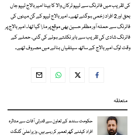
کی تقریب میں فائرنگ سے ٹیپو ٹرکاں والا کا بیٹا امیر بالاج ٹیپو جاں
بحق اور 2 افراد زخمی ہوگئے تھے۔ امیر بالاج ٹیپو کے گن مینوں کی
فائرنگ سے حملہ آور مظفر حسین بھی موقع پر مارا گیا تھا۔ امیر بالاج پر
فائرنگ شادی کی تقریب سے باہر نکلتے ہوئے کی گئی، حملے کے
وقت لوگ امیر بالاج کے ساتھ سیلفیاں بنانے میں مصروف تھے۔
متعلقہ
حکومت سندھ کے تعاون سے قدرتی آفات سے متاثرہ
افراد کیلئے گھر تعمیر کر رہے ہیں، وزیراعلیٰ گلگت