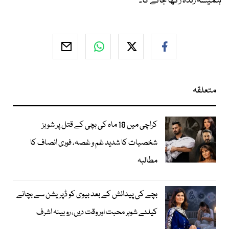
ہمیشہ زندہ رکھا جائے گا۔
متعلقہ
کراچی میں 18 ماہ کی بچی کے قتل پر شوبز
شخصیات کا شدید غم و غصہ، فوری انصاف کا
مطالبہ
بچے کی پیدائش کے بعد بیوی کو ڈپریشن سے بچانے
کیلئے شوہر محبت اور وقت دیں، روبینہ اشرف