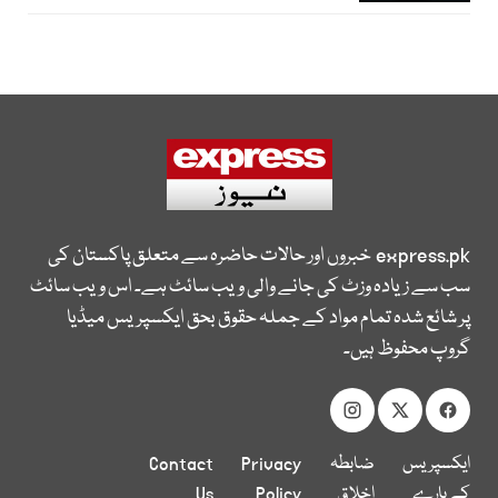
express.pk
خبروں اور حالات حاضرہ سے متعلق پاکستان کی
سب سے زیادہ وزٹ کی جانے والی ویب سائٹ ہے۔ اس ویب سائٹ
پر شائع شدہ تمام مواد کے جملہ حقوق بحق ایکسپریس میڈیا
گروپ محفوظ ہیں۔
ایکسپریس
ضابطہ
Privacy
Contact
کے بارے
اخلاق
Policy
Us