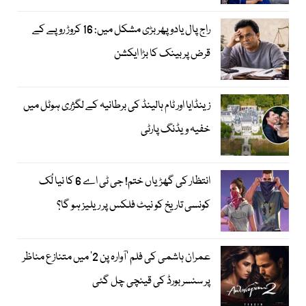
راج پال یادو پھر بڑی مشکل میں: 16 کروڑ روپے کے
قرض پر بینک کا بڑا ایکشن
زینڈایا اور ٹام ہالینڈ کی برطانیہ کے لگژری ہوٹل میں
خفیہ ویڈنگ پارٹی
انتظار کی گھڑیاں ختم! جی ٹی اے 6 کا نیا لُک
کونسی تاریخ کو نیٹ فلکس پر ریلیز ہو گا؟
عمران ہاشمی کی فلم ’آوارہ پن 2‘ میں متنازع مناظر
پر سنسر بورڈ کی قینچی چل گئی