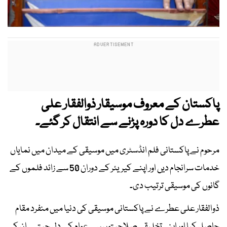
پاکستان کے معروف موسیقار ذوالفقار علی
عطرے دل کا دورہ پڑنے سے انتقال کر گئے۔
مرحوم نے پاکستانی فلم انڈسٹری میں موسیقی کے میدان میں نمایاں
خدمات سرانجام دیں اور اپنے کیریئر کے دوران 50 سے زائد فلموں کے
گانوں کی موسیقی ترتیب دی۔
ذوالفقار علی عطرے نے پاکستانی موسیقی کی دنیا میں منفرد مقام
حاصل کیا اور اپنی تخلیقی صلاحیتوں سے عوام کے دل جیتے۔ ان کی