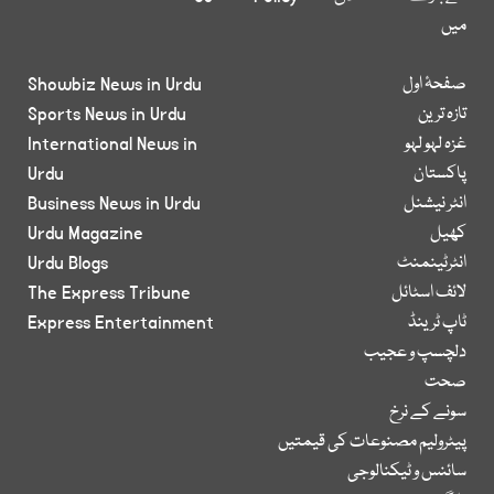
میں
صفحۂ اول
Showbiz News in Urdu
تازہ ترین
Sports News in Urdu
غزہ لہو لہو
International News in
پاکستان
Urdu
انٹر نیشنل
Business News in Urdu
کھیل
Urdu Magazine
انٹرٹینمنٹ
Urdu Blogs
لائف اسٹائل
The Express Tribune
ٹاپ ٹرینڈ
Express Entertainment
دلچسپ و عجیب
صحت
سونے کے نرخ
پیٹرولیم مصنوعات کی قیمتیں
سائنس و ٹیکنالوجی