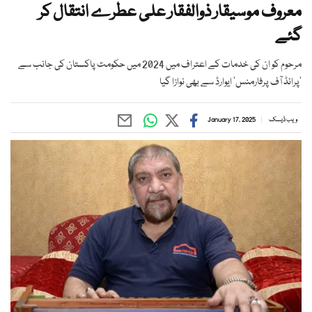
معروف موسیقار ذوالفقار علی عطرے انتقال کر
گئے
مرحوم کو ان کی خدمات کے اعتراف میں 2024 میں حکومت پاکستان کی جانب سے
’پرائڈ آف پرفارمنس‘ ایوارڈ سے بھی نوازا گیا
ویب ڈیسک
January 17, 2025