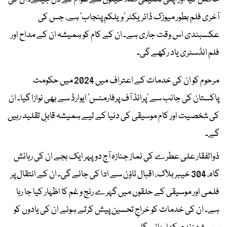
آخری فلم بطور میوزک ڈائریکٹر ’ویلکم پنجاب‘ ہے، جس کی
عکسبندی اس وقت جاری ہے۔ ان کے کام کو ہمیشہ ان کے مداح اور
فلم انڈسٹری یاد رکھے گی۔
مرحوم کو ان کی خدمات کے اعتراف میں 2024 میں حکومت
پاکستان کی جانب سے ’پرائڈ آف پرفارمنس‘ ایوارڈ سے بھی نوازا گیا۔ ان
کی شخصیت اور کام موسیقی کی دنیا کے لیے ہمیشہ قابلِ تقلید رہیں
گے۔
ذوالفقار علی عطرے کی نماز جنازہ آج دوپہر ایک بجے ان کی رہائش
گاہ، 304 خیبر بلاک، اقبال ٹاؤن سے ادا کی جائے گی۔ ان کے انتقال پر
فلمی اور موسیقی کے حلقوں میں گہرے رنج و غم کا اظہار کیا جا رہا
ہے۔ ان کی خدمات کو خراجِ تحسین پیش کرتے ہوئے ان کی یادوں کو