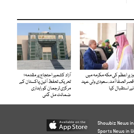
وزیرِ اعظم کی مکہ مکرمہ میں
آزاد کشمیر احتجاج پر مقدمہ؛
قصر الصفا آمد، سعودی ولی عہد
تحریک تحفظ آئین پاکستان کے
نے استقبال کیا
مرکزی ترجمان کو راہداری
ضمانت مل گئی
Showbiz News in
Sports News in U