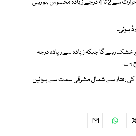
بستہ ہواؤں کے باعث سردی کی شدت اصل درجہ حرارت سے 2 تا 4 درجے زیادہ محسوس ہو رہی
موسم سرد اور خشک رہے گا جبکہ زیادہ سے زیادہ درجہ
 25 کلو میٹر فی گھنٹہ کی رفتار سے شمال مشرقی سمت سے ہوائیں