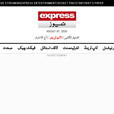
IVE STREAMING
EXPRESS ENTERTAINMENT
CRICKET PAKISTAN
TODAY'S PAPER
AUGUST 07, 2026
اشتہار لگائیں |
لائیو ٹی وی
| آج کا اخبار
ر نیشنل
ٹاپ ٹرینڈ
انٹرٹینمنٹ
لائف اسٹائل
فیکٹ چیک
صحت