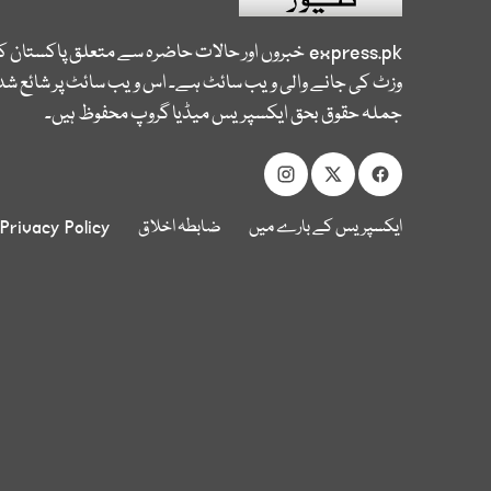
express.pk
خبروں اور حالات حاضرہ سے متعلق پاکستان 
وزٹ کی جانے والی ویب سائٹ ہے۔ اس ویب سائٹ پر شائع شدہ
جملہ حقوق بحق ایکسپریس میڈیا گروپ محفوظ ہیں۔
ایکسپریس کے بارے میں
ضابطہ اخلاق
Privacy Policy