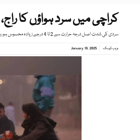
کراچی میں سرد ہواؤں کا راج، درجہ حرارت
سردی کی شدت اصل درجہ حرارت سے 2 تا 4 درجے زیادہ محسوس ہو رہی ہے
ویب ڈیسک
January 19, 2025