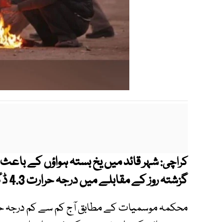
شہر قائد میں یخ بستہ ہواؤں کے باع
کراچی:
گزشتہ روز کے مقابلے میں درجہ حرارت 4.3 ڈگری سینٹی گریڈ کم ریکارڈ ہوا۔