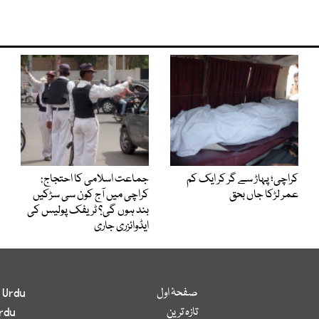
کراچی؛ پہاڑ سے گر کر ایک کم
جماعت اسلامی کا احتجاج:
عمر لڑکا جاں بحق
کراچی میں آج کون سی سڑکیں
بند ہوں گی؟ ٹریفک پولیس کی
ایڈوائزری جاری
صفحۂ اول
 Urdu
تازہ ترین
rdu