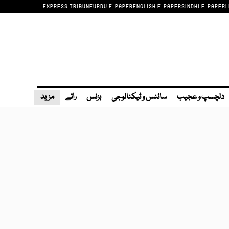
EXPRESS TRIBUNE
URDU E-PAPER
ENGLISH E-PAPER
SINDHI E-PAPER
L
دلچسپ و عجیب
سائنس و ٹیکنالوجی
بزنس
رائے
مزید