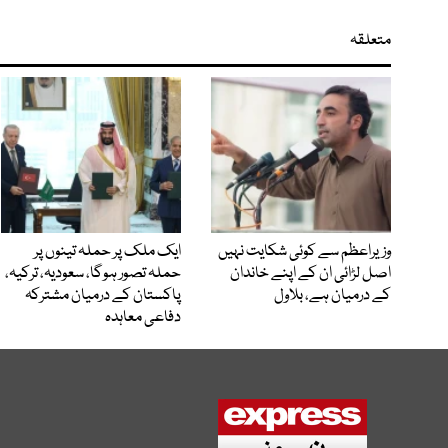
متعلقہ
وزیراعظم سے کوئی شکایت نہیں
ایک ملک پر حملہ تینوں پر
اصل لڑائی ان کے اپنے خاندان
حملہ تصور ہوگا، سعودیہ، ترکیہ،
کے درمیان ہے، بلاول
پاکستان کے درمیان مشترکہ
دفاعی معاہدہ