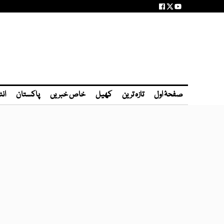
صفحۂ اول
تازہ ترین
کھیل
خاص خبریں
پاکستان
انٹ