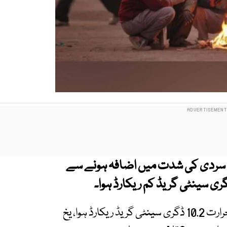
ث سردی کی شدت میں اضافہ ہونے سے
محکمہ موسمیات کے مطابق آج کم سے کم درجہ حرارت 10.2 ڈگری سینٹی گریڈ ریکارڈ ہوا، یخ