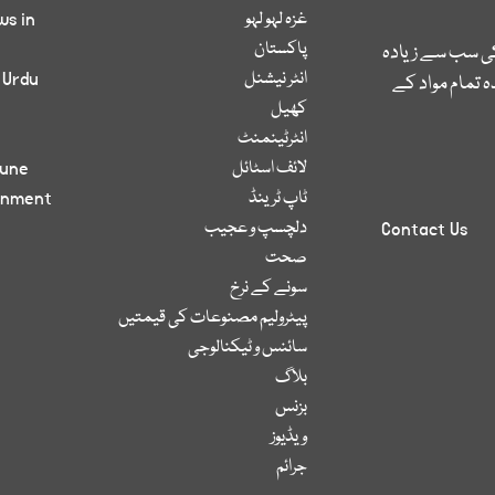
غزہ لہو لہو
ws in
پاکستان
کی سب سے زیادہ
انٹر نیشنل
 Urdu
 تمام مواد کے
کھیل
انٹرٹینمنٹ
لائف اسٹائل
bune
ٹاپ ٹرینڈ
inment
دلچسپ و عجیب
Contact Us
صحت
سونے کے نرخ
پیٹرولیم مصنوعات کی قیمتیں
سائنس و ٹیکنالوجی
بلاگ
بزنس
ویڈیوز
جرائم