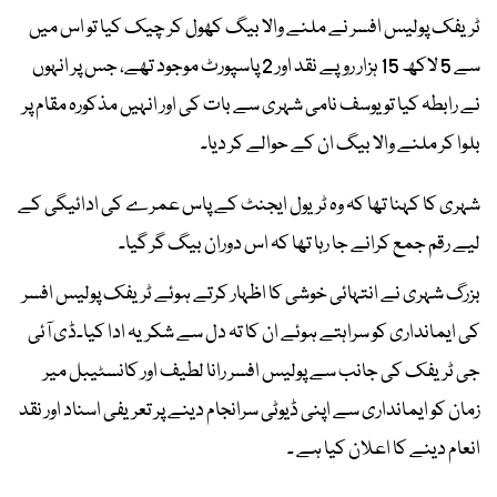
ٹریفک پولیس افسر نے ملنے والا بیگ کھول کر چیک کیا تو اس میں
سے 5 لاکھ 15 ہزار روپے نقد اور 2 پاسپورٹ موجود تھے، جس پر انہوں
نے رابطہ کیا تو یوسف نامی شہری سے بات کی اور انہیں مذکورہ مقام پر
بلوا کر ملنے والا بیگ ان کے حوالے کر دیا۔
شہری کا کہنا تھا کہ وہ ٹریول ایجنٹ کے پاس عمرے کی ادائیگی کے
لیے رقم جمع کرانے جا رہا تھا کہ اس دوران بیگ گر گیا۔
بزرگ شہری نے انتہائی خوشی کا اظہار کرتے ہوئے ٹریفک پولیس افسر
کی ایمانداری کو سراہتے ہوئے ان کا تہ دل سے شکریہ ادا کیا۔ڈی آئی
جی ٹریفک کی جانب سے پولیس افسر رانا لطیف اور کانسٹیبل میر
زمان کو ایمانداری سے اپنی ڈیوٹی سرانجام دینے پر تعریفی اسناد اور نقد
انعام دینے کا اعلان کیا ہے ۔