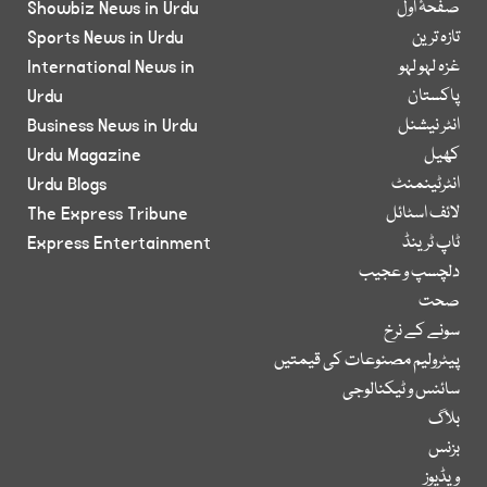
صفحۂ اول
Showbiz News in Urdu
تازہ ترین
Sports News in Urdu
غزہ لہو لہو
International News in
پاکستان
Urdu
انٹر نیشنل
Business News in Urdu
کھیل
Urdu Magazine
انٹرٹینمنٹ
Urdu Blogs
لائف اسٹائل
The Express Tribune
ٹاپ ٹرینڈ
Express Entertainment
دلچسپ و عجیب
صحت
سونے کے نرخ
پیٹرولیم مصنوعات کی قیمتیں
سائنس و ٹیکنالوجی
بلاگ
بزنس
ویڈیوز