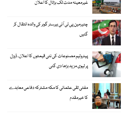
غیرمعینہ مدت تک ہڑتال کا اعلان
چئیرمین پی ٹی آئی بیرسٹر گوہر کی والدہ انتقال کر
گئیں
پیٹرولیم مصنوعات کی نئی قیمتوں کا اعلان، ڈیزل
پر لیوی مزید بڑھا دی گئی
مفتی تقی عثمانی کا مکہ مشترکہ دفاعی معاہدے
کا خیرمقدم