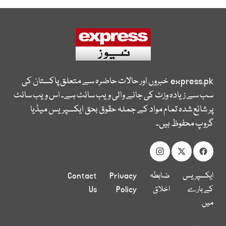
express.pk
خبروں اور حالات حاضرہ سے متعلق پاکستان کی
سب سے زیادہ وزٹ کی جانے والی ویب سائٹ ہے۔ اس ویب سائٹ
پر شائع شدہ تمام مواد کے جملہ حقوق بحق ایکسپریس میڈیا
گروپ محفوظ ہیں۔
ایکسپریس
ضابطہ
Privacy
Contact
کے بارے
اخلاق
Policy
Us
میں