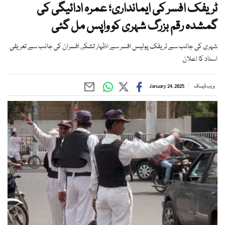
ٹریفک افسر کی ایمانداری؛ عمرہ ادائیگی کی
گمشدہ رقم بزرگ شہری کو واپس مل گئی
شہری کی جانب سے ٹریفک پولیس افسر سے اظہار تشکر، افسران کی جانب سے تعریفی
اسناد کا اعلان
ویب ڈیسک
January 24, 2025