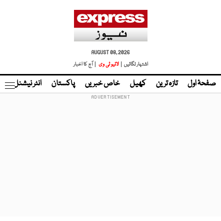
AUGUST 08, 2026
اشتہار لگائیں |
لائیو ٹی وی
| آج کا اخبار
صفحۂ اول
تازہ ترین
کھیل
خاص خبریں
پاکستان
انٹر نیشنل
ٹا