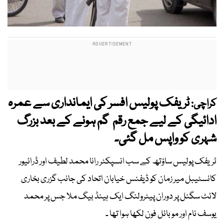
ٹریفک پولیس افسر کی ایمانداری سے عمرہ
کراچی:
ادائیگی کے لیے جمع رقم گم ہونے کے بعد بزرگ
شہری کو واپس مل گئی۔
ٹریفک پولیس ساؤتھ کے سب انسپکٹر رانا محمد لطیف اور ڈرائیور
کانسٹیبل میر زمان کو ڈیفنس خیابان اتحاد کی جانب گزری بخاری
لائٹ سگنل پر دوران پیٹرولنگ ایک ہینڈ بیگ ملا جس پر محمد
یوسف نام اور موبائل فون لکھا ہوا تھا ۔