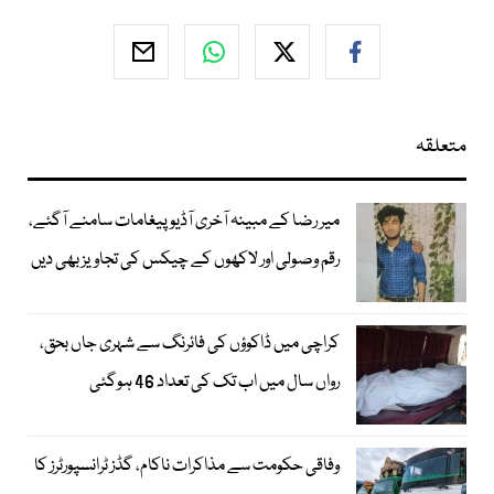
متعلقہ
میر رضا کے مبینہ آخری آڈیو پیغامات سامنے آگئے،
رقم وصولی اور لاکھوں کے چیکس کی تجاویز بھی دیں
کراچی میں ڈاکوؤں کی فائرنگ سے شہری جاں بحق،
رواں سال میں اب تک کی تعداد 46 ہوگئی
وفاقی حکومت سے مذاکرات ناکام، گڈز ٹرانسپورٹرز کا