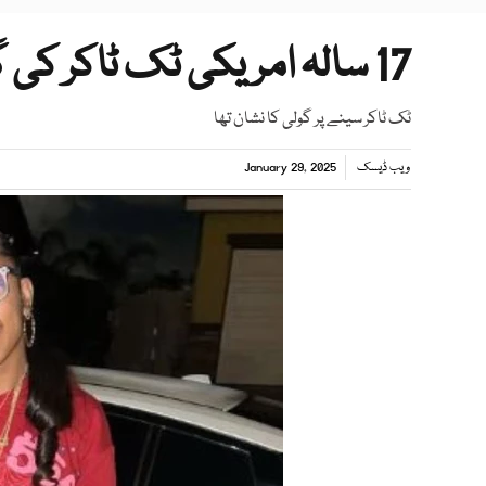
17 سالہ امریکی ٹک ٹاکر کی گاڑی کے اندر سے لاش برآمد
ٹک ٹاکر سینے پر گولی کا نشان تھا
ویب ڈیسک
January 29, 2025