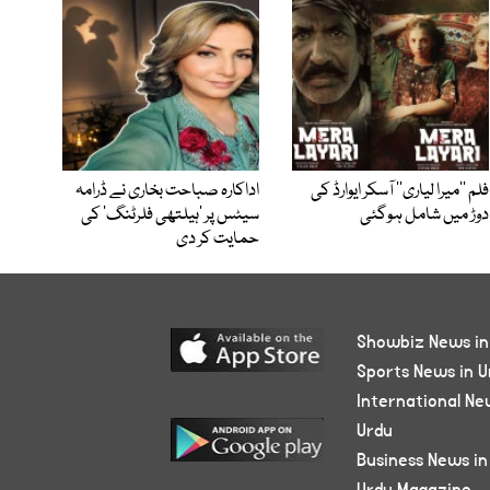
فلم ’’میرا لیاری‘‘ آسکر ایوارڈ کی
اداکارہ صباحت بخاری نے ڈرامہ
دوڑ میں شامل ہوگئی
سیٹس پر ’ہیلتھی فلرٹنگ‘ کی
حمایت کر دی
Showbiz News in
Sports News in U
International Ne
Urdu
Business News in