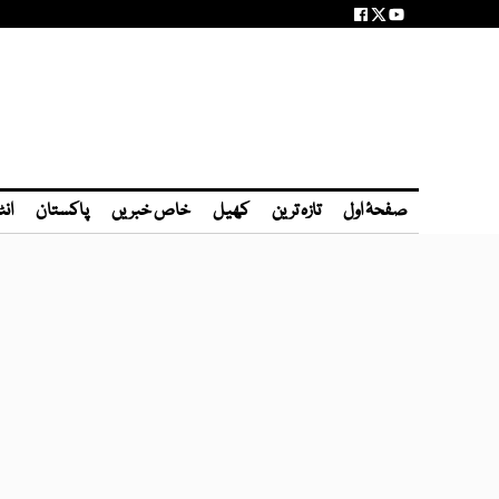
صفحۂ اول
تازہ ترین
کھیل
خاص خبریں
پاکستان
انٹ