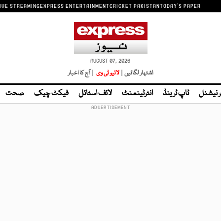
IVE STREAMING
EXPRESS ENTERTAINMENT
CRICKET PAKISTAN
TODAY'S PAPER
AUGUST 07, 2026
اشتہار لگائیں |
لائیو ٹی وی
| آج کا اخبار
ر نیشنل
ٹاپ ٹرینڈ
انٹرٹینمنٹ
لائف اسٹائل
فیکٹ چیک
صحت