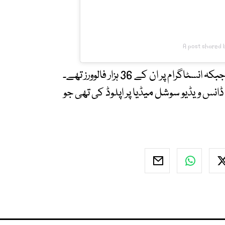
A post shared 
یاد رہے کہ نیسایا ٹرنر کے ٹک ٹاک پر 3 لاکھ 10 ہزار جبکہ انسٹاگرام پر ان کے 36 ہزار فالوورز تھے۔
قبل 15 سیکنڈ کی ایک ڈانس ویڈیو سوشل میڈیا پر اپلوڈ کی تھی جو