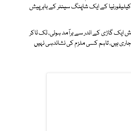
واقعہ 18 جنوری کو جنوبی کیلیفورنیا کے ایک شاپنگ سینٹر کے باہر پیش
اش ایک گاڑی کے اندر سے برآمد ہوئی، ٹک ٹاکر
جاری ہیں، تاہم کسی ملزم کی نشاندہی نہیں