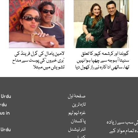
گووندا اور کرشمہ کپور کا تعلق
لامین یامال کی گرل فرینڈ کی
سنیتا آہوجہ سے چھپا ہوا نہیں
’بری خبروں‘کی پوسٹ سے مداح
تھا، ساتھی اداکارہ نے راز کھول دیا
تشویش میں مبتلا
صفحۂ اول
 Urdu
تازہ ترین
rdu
غزہ لہو لہو
ws in
پاکستان
کی سب سے زیادہ
انٹر نیشنل
 Urdu
 تمام مواد کے