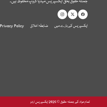
جملہ حقوق بحق ایکسپریس میڈیا گروپ محفوظ ہیں۔
ایکسپریس کے بارے میں
ضابطہ اخلاق
Privacy Policy
تمام مواد کے جملہ حقوق © 2026 ایکسپریس اردو