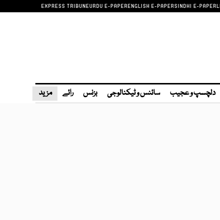
EXPRESS TRIBUNE
URDU E-PAPER
ENGLISH E-PAPER
SINDHI E-PAPER
L
دلچسپ و عجیب
سائنس و ٹیکنالوجی
بزنس
رائے
مزید