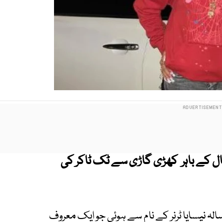
ل کے باہر کھڑی گاڑی سے ٹک ٹاکر کی
ر ملکی میڈیا کے مطابق مقتولہ کی شناخت 17 سالہ نیسایا ٹرنر کے نام سے ہوئی جو ایک معروف