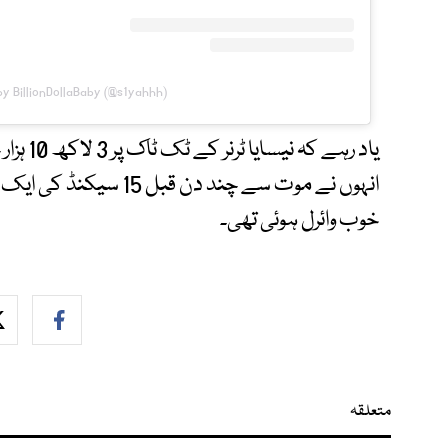
by BillionDollaBaby (@s1yahhh)
انہوں نے موت سے چند دن 
خوب وائرل ہوئی تھی۔
متعلقہ