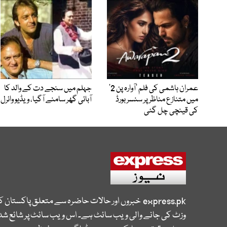
عمران ہاشمی کی فلم ’آوارہ پن 2‘
جہلم میں سنجے دت کے والد کا
میں متنازع مناظر پر سنسر بورڈ
آبائی گھر سامنے آگیا، ویڈیو وائرل
کی قینچی چل گئی
express.pk
خبروں اور حالات حاضرہ سے متعلق پاکستان 
وزٹ کی جانے والی ویب سائٹ ہے۔ اس ویب سائٹ پر شائع شدہ