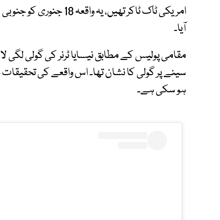
امریکی ٹاک ٹاکر تھیں، یہ 
آیا۔
مقامی پولیس کے مطابق نیسایا ٹرنر کی گولی لگی ل
سینے پر گولی کا نشان تھا۔ اس واقعے کی تحقیقات 
ہو سکی ہے۔