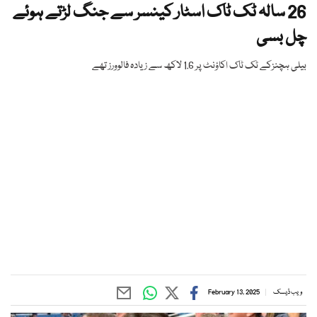
26 سالہ ٹک ٹاک اسٹار کینسر سے جنگ لڑتے ہوئے
چل بسی
بیلی ہچنزکے ٹک ٹاک اکاؤنٹ پر 1.6 لاکھ سے زیادہ فالوورز تھے
ویب ڈیسک
February 13, 2025