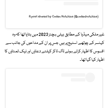
A post shared by Caden Hutchins (@cadenhutchins)
غیر ملکی میڈیا کے مطابق بیلی ہچنز 2023 میں بتایا تھا کہ وہ
کینسر کے چوتھے اسٹیج پر ہیں جس پر ان کے مداحوں کی جانب سے
افسوس کا اظہار کرتے ہوئے ٹاک ٹاکر کیلئے دعاؤں اور نیک تمناؤں کا
اظہار کیا گیا تھا۔