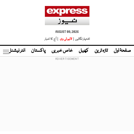
AUGUST 09, 2026
اشتہار لگائیں |
لائیو ٹی وی
| آج کا اخبار
صفحۂ اول
تازہ ترین
کھیل
خاص خبریں
پاکستان
انٹر نیشنل
ٹا