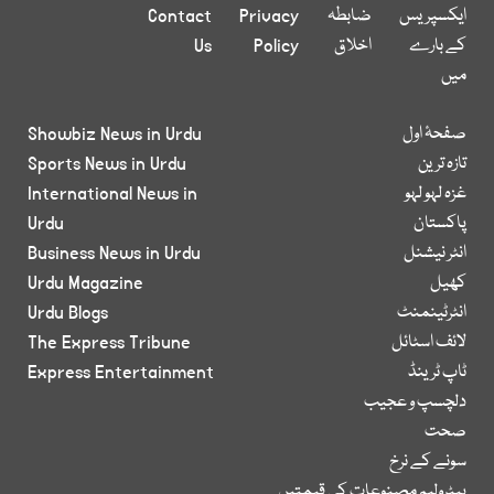
ایکسپریس
ضابطہ
Privacy
Contact
کے بارے
اخلاق
Policy
Us
میں
صفحۂ اول
Showbiz News in Urdu
تازہ ترین
Sports News in Urdu
غزہ لہو لہو
International News in
پاکستان
Urdu
انٹر نیشنل
Business News in Urdu
کھیل
Urdu Magazine
انٹرٹینمنٹ
Urdu Blogs
لائف اسٹائل
The Express Tribune
ٹاپ ٹرینڈ
Express Entertainment
دلچسپ و عجیب
صحت
سونے کے نرخ
پیٹرولیم مصنوعات کی قیمتیں