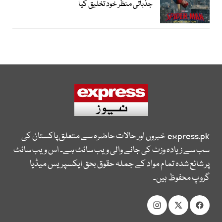
جذباتی منظر خود تخلیق کیا
express.pk
خبروں اور حالات حاضرہ سے متعلق پاکستان کی
سب سے زیادہ وزٹ کی جانے والی ویب سائٹ ہے۔ اس ویب سائٹ
پر شائع شدہ تمام مواد کے جملہ حقوق بحق ایکسپریس میڈیا
گروپ محفوظ ہیں۔