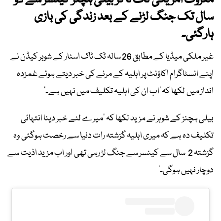
معروف امریکی ٹک ٹاکر بیلی ہچنز کینسر سے دو
سال تک جنگ لڑنے کے بعد زندگی کی بازی
ہارگئی۔
غیر ملکی میڈیا کے مطابق 26 سالہ ٹک ٹاک اسٹار کے شوہر کیڈن نے
اپنے انسٹاگرام اکاؤنٹ پر اہلیہ کے مرنے کی خبر دیتے ہوئے غمزدہ
انداز میں لکھا کہ ’اب ان کی اہلیہ تکلیف میں نہیں ہے۔‘
بیلی ہچنز کے شوہر نے مزید لکھا کہ ’میرے لئے خبر دینا انتہائی
تکلیف دہ ہے کہ میری اہلیہ گزشتہ رات دنیا سے رخصت ہوگئی وہ
گزشتہ 2 سال سے کینسر سے جنگ لڑ رہی تھی اور اب مزید اذیت سے
دوچار نہیں ہوگی۔‘