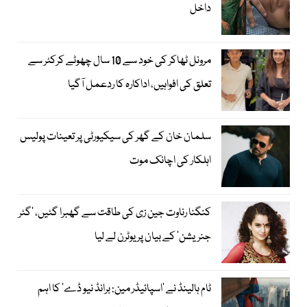
داخل
مرونل ٹھاکر کی خود سے 10 سال چھوٹے کرکٹر سے
تعلق کی افواہیں، اداکارہ کا ردعمل آگیا
سلمان خان کے گھر کی سیکیورٹی پر تعینات پولیس
اہلکار کی اچانک موت
کنگنا رناوت جین زی کی طاقت سے گھبرا گئیں، ’گٹر
جنریشن‘ کے بیان پر یوٹرن لے لیا
ٹام ہالینڈ نے ’اسپائیڈر مین: برانڈ نیو ڈے‘ کا اہم