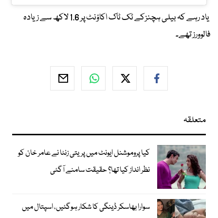
یاد رہے کہ بیلی ہچنزکے ٹک ٹاک اکاؤنٹ پر 1.6 لاکھ سے زیادہ
فالوورز تھے۔
متعلقہ
کیا پروموشنل ایونٹ میں پریتی زنٹا نے عامر خان کو
نظر انداز کیا تھا؟ حقیقت سامنے آگئی
سوارا بھاسکر ڈینگی کا شکار ہوگئیں، اسپتال میں