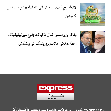
79واں یومِ آزادی؛ عزم، قربانی، اتحاد اور روشن مستقبل
کا جشن
وفاقی وزیر احسن اقبال کا لیاقت بلوچ سے ٹیلیفونک
رابطہ، ملکی حالات پر بریفنگ کی پیشکش
express.pk
خبروں اور حالات حاضرہ سے متعلق پاکستان کی