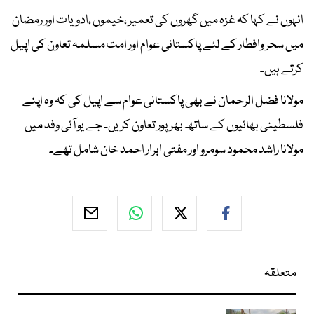
انہوں نے کہا کہ غزہ میں گھروں کی تعمیر ،خیموں ،ادویات اور رمضان
میں سحر وافطار کے لئے پاکستانی عوام اور امت مسلمہ تعاون کی اپیل
کرتے ہیں۔
مولانا فضل الرحمان نے بھی پاکستانی عوام سے اپیل کی کہ وہ اپنے
فلسطینی بھائیوں کے ساتھ بھرپور تعاون کریں۔ جے یو آئی وفد میں
مولانا راشد محمود سومرو اور مفتی ابرار احمد خان شامل تھے۔
متعلقہ