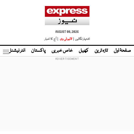
AUGUST 08, 2026
اشتہار لگائیں |
لائیو ٹی وی
| آج کا اخبار
صفحۂ اول
تازہ ترین
کھیل
خاص خبریں
پاکستان
انٹر نیشنل
ٹا