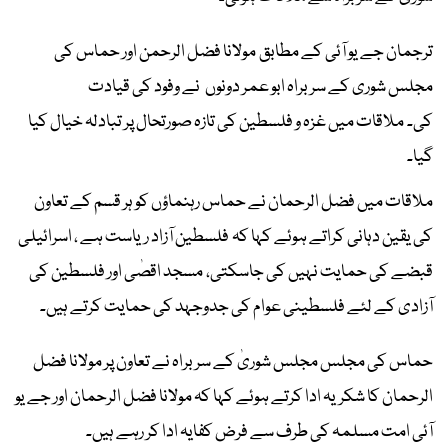
ترجمان جے یو آئی کے مطابق مولانا فضل الرحمن اور حماس کی
مجلس شوری کے سربراہ ابو عمر دونوں نے وفود کی قیادت
کی۔ ملاقات میں غزہ و فلسطین کی تازہ صورتحال پر تبادلہ خیال کیا
گیا۔
ملاقات میں فضل الرحمان نے حماس رہنماؤں کو ہر قسم کے تعاون
کی یقین دہانی کراتے ہوئے کہا کہ فلسطین آزاد ریاست ہے ، اسرائیلی
قبضے کی حمایت نہیں کی جاسکتی، مسجد اقصٰی اور فلسطین کی
آزادی کے لئے فلسطینی عوام کی جدوجہد کی حمایت کرتے ہیں۔
حماس کی مجلس مجلس شوریٰ کے سربراہ نے تعاون پر مولانا فضل
الرحمان کا شکریہ ادا کرتے ہوئے کہا کہ مولانا فضل الرحمان اور جے یو
آئی امت مسلمہ کی طرف سے فرض کفایہ ادا کر رہے ہیں۔