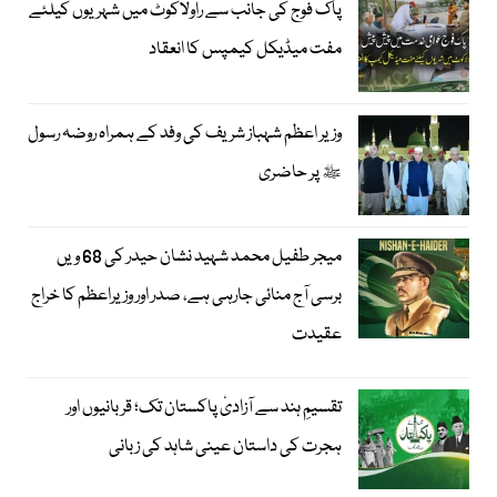
پاک فوج کی جانب سے راولاکوٹ میں شہریوں کیلئے
مفت میڈیکل کیمپس کا انعقاد
وزیر اعظم شہباز شریف کی وفد کے ہمراہ روضہ رسول
ﷺ پر حاضری
میجر طفیل محمد شہید نشان حیدر کی 68 ویں
برسی آج منائی جارہی ہے، صدر اور وزیراعظم کا خراج
عقیدت
تقسیمِ ہند سے آزادیٔ پاکستان تک؛ قربانیوں اور
ہجرت کی داستان عینی شاہد کی زبانی