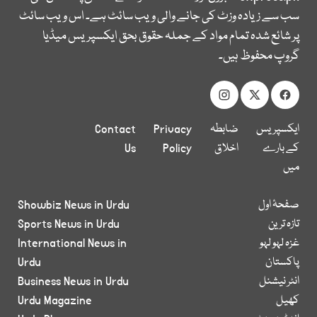
سب سے زیادہ وزٹ کی جانے والی ویب سائٹ ہے۔ اس ویب سائٹ
پر شائع شدہ تمام مواد کے جملہ حقوق بحق ایکسپریس میڈیا
گروپ محفوظ ہیں۔
ایکسپریس
ضابطہ
Privacy
Contact
کے بارے
اخلاق
Policy
Us
میں
صفحۂ اول
Showbiz News in Urdu
تازہ ترین
Sports News in Urdu
غزہ لہو لہو
International News in
پاکستان
Urdu
انٹر نیشنل
Business News in Urdu
کھیل
Urdu Magazine