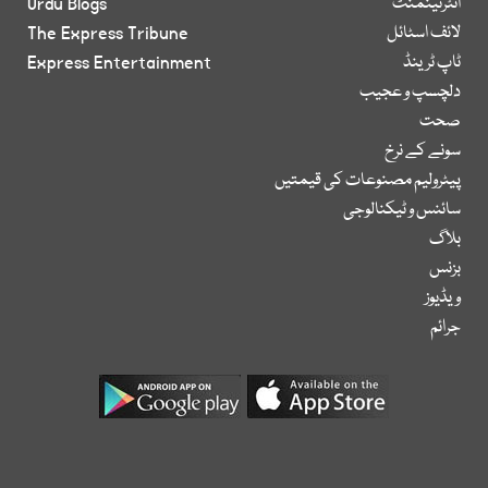
انٹرٹینمنٹ
Urdu Blogs
لائف اسٹائل
The Express Tribune
ٹاپ ٹرینڈ
Express Entertainment
دلچسپ و عجیب
صحت
سونے کے نرخ
پیٹرولیم مصنوعات کی قیمتیں
سائنس و ٹیکنالوجی
بلاگ
بزنس
ویڈیوز
جرائم