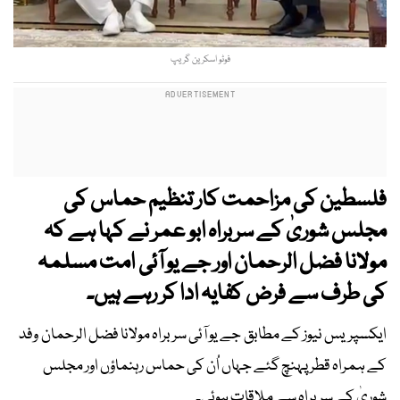
فوٹو اسکرین گریپ
فلسطین کی مزاحمت کار تنظیم حماس کی
مجلس شوریٰ کے سربراہ ابو عمر نے کہا ہے کہ
مولانا فضل الرحمان اور جے یو آئی امت مسلمہ
کی طرف سے فرض کفایہ ادا کر رہے ہیں۔
ایکسپریس نیوز کے مطابق جے یو آئی سربراہ مولانا فضل الرحمان وفد
کے ہمراہ قطر پہنچ گئے جہاں اُن کی حماس رہنماؤں اور مجلس
شوریٰ کے سربراہ سے ملاقات ہوئی۔