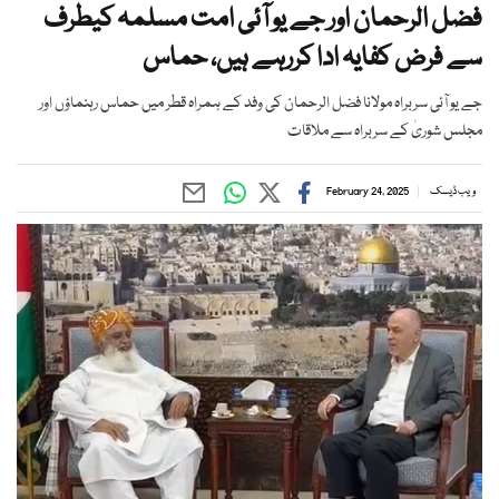
فضل الرحمان اور جے یو آئی امت مسلمہ کیطرف
سے فرض کفایہ ادا کررہے ہیں، حماس
جے یو آئی سربراہ مولانا فضل الرحمان کی وفد کے ہمراہ قطر میں حماس رہنماؤں اور
مجلس شوریٰ کے سربراہ سے ملاقات
ویب ڈیسک
February 24, 2025