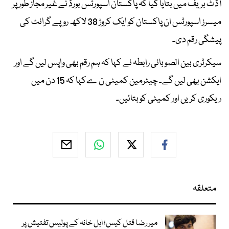
آڈٹ بریف میں بتایا گیا کہ پاکستان اسپورٹس بورڈ نے غیر مجاز طور پر
میسرز اسپورٹس ان پاکستان کو ایک کروڑ 38 لاکھ روپے گرانٹ کی
پیشگی رقم دی۔
سیکرٹری بین الصوبائی رابطہ نے کہا کہ ہم رقم بھی واپس لیں گے اور
ایکشن بھی لیں گے۔ چیئرمین کمیٹی ن ےکہا کہ 15 دن میں
ریکوری کریں اور کمیٹی کو بتائیں۔
متعلقہ
میر رضا قتل کیس؛ اہل خانہ کے پولیس تفتیش پر