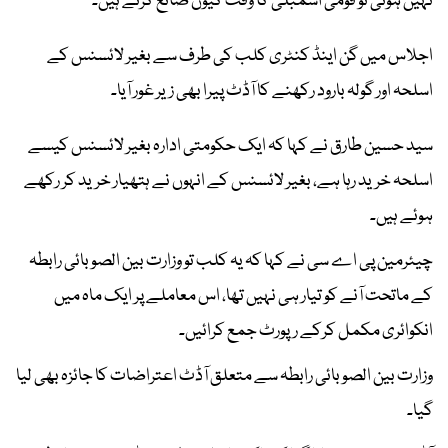
نہیں ہوتی تو قومی اسمبلی کا وقت کیوں ضائع کرتے ہیں۔
اجلاس میں گن اینڈ کنٹری کلب کی طرف سے بغیر لائسنس کے
اسلحہ اور گولہ بارود رکھنے کا آڈٹ پیرا بھی زیر غور آیا۔
سید حسین طارق نے کہا کہ ایک حکومتی ادارہ بغیر لائسنس کیسے
اسلحہ خرید رہا ہے، بغیر لائسنس کے انہوں نے ہتھیار خرید کر رکھے
ہوئے ہیں۔
چیئرمین پی اے سی نے کہا کہ یہ کلب تو وزارت بین الصوبائی رابطہ
کے ماتحت آنے کو تیار ہی نہیں تھا، اس معاملے پر ایک ماہ میں
انکوائری مکمل کرکے رپورٹ جمع کرائیں۔
وزارت بین الصوبائی رابطہ سے متعلق آڈٹ اعتراضات کا جائزہ بھی لیا
گیا۔