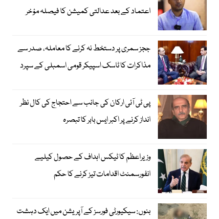
اعتماد کے بعد عدالتی کمیشن کا فیصلہ مؤخر
ججز سمری پر دستخط نہ کرنے کا معاملہ، صدر سے
مذاکرات کا ٹاسک اسپیکر قومی اسمبلی کے سپرد
پی ٹی آئی ارکان کی جانب سے احتجاج کی کال نظر
انداز کرنے پر اکبر ایس بابر کا تبصرہ
وزیراعظم کا ٹیکس اہداف کے حصول کیلیے
انفورسمنٹ اقدامات تیز کرنے کا حکم
بنوں: سیکیورٹی فورسز کے آپریشن میں ایک دہشت