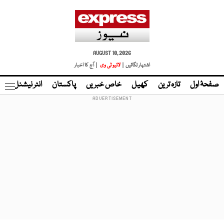
AUGUST 10, 2026
اشتہار لگائیں |
لائیو ٹی وی
| آج کا اخبار
صفحۂ اول
تازہ ترین
کھیل
خاص خبریں
پاکستان
انٹر نیشنل
ٹا