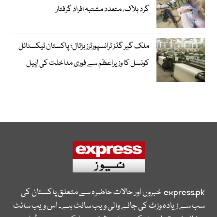
گرد ہلاک، متعدد مشتبہ افراد گرفتار
ملک گیر گڈز ٹرانسپورٹرز ہڑتال؛ پاکستان ٹیکسٹائل
کونسل کا وزیراعظم سے فوری مداخلت کی اپیل
express.pk
خبروں اور حالات حاضرہ سے متعلق پاکستان کی
سب سے زیادہ وزٹ کی جانے والی ویب سائٹ ہے۔ اس ویب سائٹ