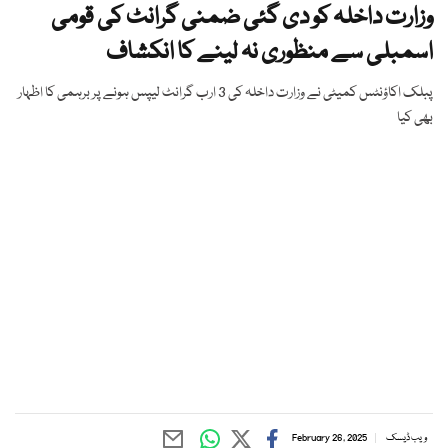
وزارت داخلہ کو دی گئی ضمنی گرانٹ کی قومی
اسمبلی سے منظوری نہ لینے کا انکشاف
پبلک اکاؤنٹس کمیٹی نے وزارت داخلہ کی 3 ارب گرانٹ لیپس ہونے پر برہمی کا اظہار
بھی کیا
ویب ڈیسک
February 26, 2025