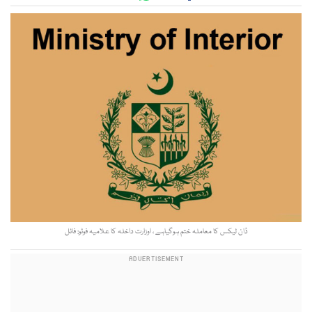
ڈان لیکس کا معاملہ ختم ہوگیاہے ، اوزارت داخلہ کا علامیہ فوٹو: فائل