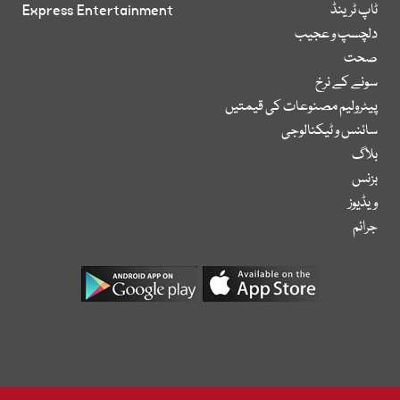
ٹاپ ٹرینڈ
Express Entertainment
دلچسپ و عجیب
صحت
سونے کے نرخ
پیٹرولیم مصنوعات کی قیمتیں
سائنس و ٹیکنالوجی
بلاگ
بزنس
ویڈیوز
جرائم