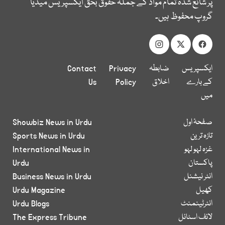
پر شائع شدہ تمام مواد کے جملہ حقوق بحق ایکسپریس میڈیا
گروپ محفوظ ہیں۔
ایکسپریس
ضابطہ
Privacy
Contact
کے بارے
اخلاق
Policy
Us
میں
صفحۂ اول
Showbiz News in Urdu
تازہ ترین
Sports News in Urdu
غزہ لہو لہو
International News in
پاکستان
Urdu
انٹر نیشنل
Business News in Urdu
کھیل
Urdu Magazine
انٹرٹینمنٹ
Urdu Blogs
لائف اسٹائل
The Express Tribune