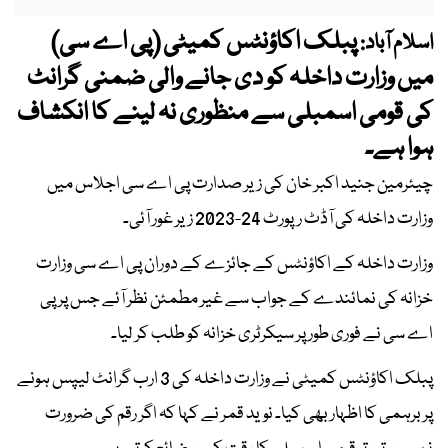
پبلک اکاؤنٹس کمیٹی (پی اے سی)
اسلام آباد:
میں وزارت داخلہ کو دی جانے والی ضمنی گرانٹ
کی قومی اسمبلی سے منظوری نہ لینے کا انکشاف
ہوا ہے۔
چیئرمین جنید اکبر خان کی زیر صدارت پی اے سی اجلاس میں
وزارت داخلہ کی آڈٹ رپورٹ 24-2023 زیر غور آئی۔
وزارت داخلہ کے اکاؤنٹس کے جائزے کے دوران پی اے سی وزارت
خزانہ کی نمائندے کے جواب سے غیر مطمئن نظر آئے جس پر پی
اے سی نے فوری طور پر سیکرٹری خزانہ کو طلب کر لیا۔
پبلک اکاؤنٹس کمیٹی نے وزارت داخلہ کی 3 ارب گرانٹ لیپس ہونے
پر برہمی کا اظہار بھی کیا۔ نوید قمر نے کہا کہ اگر رقم کی ضرورت