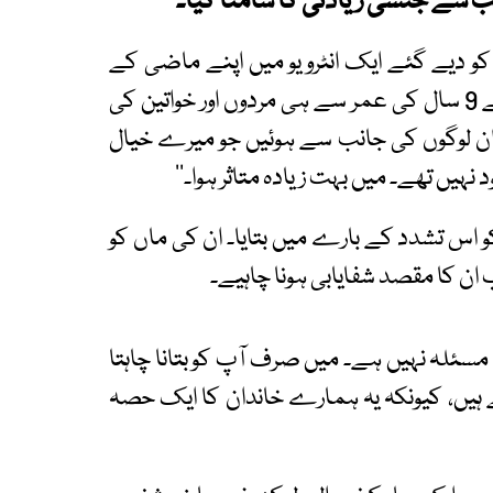
ب سے جنسی زیادتی کا سامنا کیا۔
ر کو دیے گئے ایک انٹرویو میں اپنے ماضی کے
بارے میں کھل کر بات کی۔ انہوں نے بتایا، ’’میں نے 9 سال کی عمر سے ہی مردوں اور خواتین کی
 ان لوگوں کی جانب سے ہوئیں جو میرے خیال
ہیں تھے۔ میں بہت زیادہ متاثر ہوا۔‘‘
کو اس تشدد کے بارے میں بتایا۔ ان کی ماں کو
 ان کا مقصد شفایابی ہونا چاہیے۔
ی مسئلہ نہیں ہے۔ میں صرف آپ کو بتانا چاہتا
یں، کیونکہ یہ ہمارے خاندان کا ایک حصہ