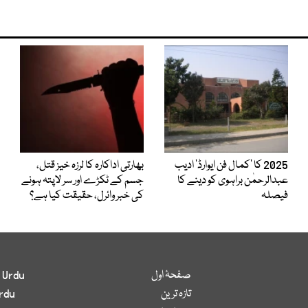
2025 کا ’کمال فن ایوارڈ‘ ادیب
بھارتی اداکارہ کا لرزہ خیز قتل،
عبدالرحمٰن براہوی کو دینے کا
جسم کے ٹکڑے اور سر لاپتہ ہونے
فیصلہ
کی خبر وائرل، حقیقت کیا ہے؟
صفحۂ اول
 Urdu
تازہ ترین
rdu