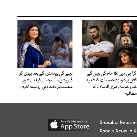
کراچی میں 18 ماہ کی بچی کے
بچے کی پیدائش کے بعد بیوی کو
قتل پر شوبز شخصیات کا شدید
ڈپریشن سے بچانے کیلئے شوہر
غم و غصہ، فوری انصاف کا
محبت اور وقت دیں، روبینہ اشرف
مطالبہ
Showbiz News in
Sports News in U