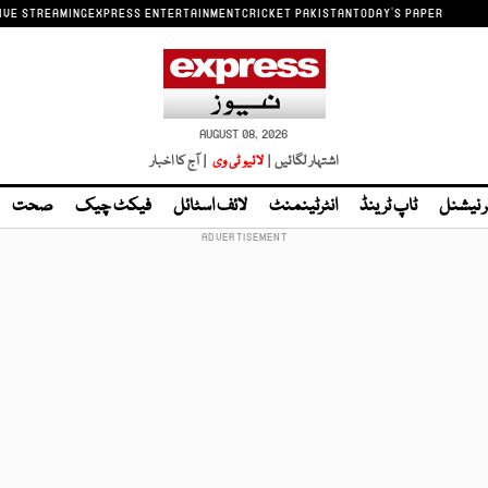
IVE STREAMING
EXPRESS ENTERTAINMENT
CRICKET PAKISTAN
TODAY'S PAPER
AUGUST 08, 2026
اشتہار لگائیں |
لائیو ٹی وی
| آج کا اخبار
ر نیشنل
ٹاپ ٹرینڈ
انٹرٹینمنٹ
لائف اسٹائل
فیکٹ چیک
صحت