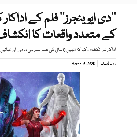
’’دی ایوینجرز‘‘ فلم کے اداک
کے متعدد واقعات کا انکشاف
اداکار نے انکشاف کیا کہ انھیں 9 سال کی عمر سے ہی مردوں اور خواتین کی جانب سے جنسی زیادتی کا نشانہ بنایا گیا
ویب ڈیسک
March 16, 2025