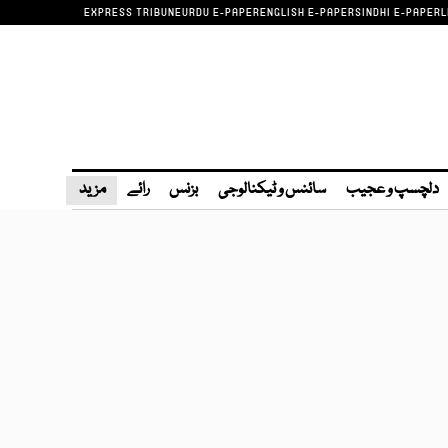
EXPRESS TRIBUNE
URDU E-PAPER
ENGLISH E-PAPER
SINDHI E-PAPER
L
دلچسپ و عجیب
سائنس و ٹیکنالوجی
بزنس
رائے
مزید