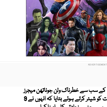
 فلم کے سب سے خطرناک ولن جوناتھن میجرز
نے اپنے بچپن کے جنسی تشدد کے تلخ تجربات کو شیئر کرتے ہوئے بتایا کہ انہوں نے 9