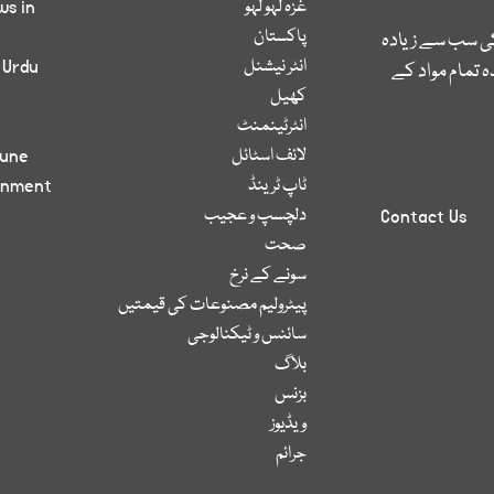
غزہ لہو لہو
ws in
پاکستان
کی سب سے زیادہ
انٹر نیشنل
 Urdu
 تمام مواد کے
کھیل
انٹرٹینمنٹ
لائف اسٹائل
bune
ٹاپ ٹرینڈ
inment
دلچسپ و عجیب
Contact Us
صحت
سونے کے نرخ
پیٹرولیم مصنوعات کی قیمتیں
سائنس و ٹیکنالوجی
بلاگ
بزنس
ویڈیوز
جرائم