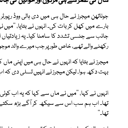
سال کی عمر سے ہی مردوں اور خواتین کی جان
جوناتھن میجرز نے حال ہی میں دی ہالی ووڈ رپورٹ
جانب سے جنسی تشدد کا سامنا کیا۔ یہ زیادتیاں
رکھنے والے تھے، خاص طور پر جب میرے والد موجود ن
میجرز نے بتایا کہ انہوں نے حال ہی میں اپنی ماں 
بہت دکھ ہوا، لیکن میجرز نے انہیں تسلی دی کہ اب
انہوں نے کہا، ’’میں نے ماں سے کہا کہ یہ اب کوئ
تھا۔ اب ہم سب اس سے سیکھ کر آگے بڑھ سکتے ہ
تھا۔‘‘