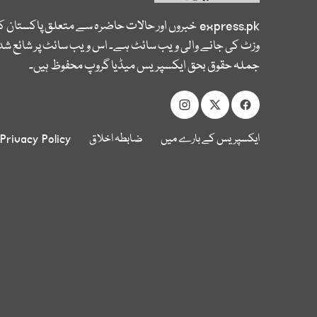
express.pk
خبروں اور حالات حاضرہ سے متعلق پاکستان 
وزٹ کی جانے والی ویب سائٹ ہے۔ اس ویب سائٹ پر شائع شدہ
جملہ حقوق بحق ایکسپریس میڈیا گروپ محفوظ ہیں۔
ایکسپریس کے بارے میں
ضابطہ اخلاق
Privacy Policy