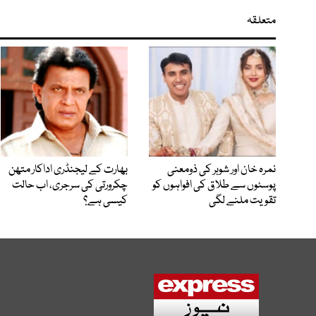
متعلقہ
نمرہ خان اور شوہر کی ذومعنی
بھارت کے لیجنڈری اداکار متھن
پوسٹوں سے طلاق کی افواہوں کو
چکرورتی کی سرجری، اب حالت
تقویت ملنے لگی
کیسی ہے؟