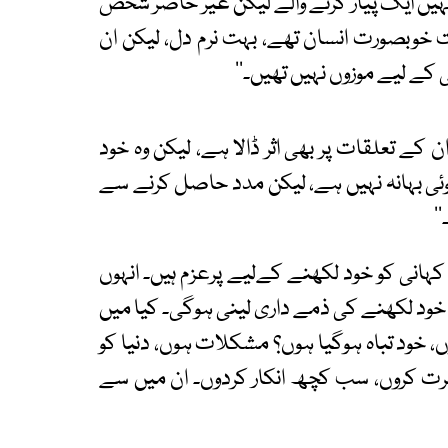
نہیں ایک پیار کرنے والے لیکن غیر حاضر شخص
بہت خوبصورت انسان تھے، بہت نرم دل، لیکن ان
ے لیے موزوں نہیں تھیں۔‘‘
کے تعلقات پر بھی اثر ڈالا ہے، لیکن وہ خود
’کوئی بہانہ نہیں ہے، لیکن مدد حاصل کرنے سے
‘
ہانی کو خود لکھنے کےلیے پرعزم ہیں۔ انہوں
 خود لکھنے کی ذمے داری لینی ہوگی۔ کیا میں
 خود تباہ ہوگیا ہوں؟ مشکلات ہوں، دنیا کو
فرت کروں، سب کچھ انکار کردوں۔ ان میں سے