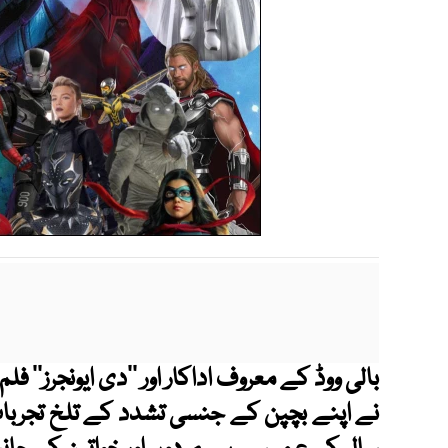
بالی ووڈ کے معروف اداکار اور ’’دی ایونجرز‘‘