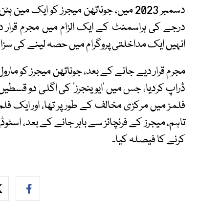
دسمبر 2023 میں، جوناتھن میجرز کو ایک 
درجے کی ہراسمنٹ کے ایک الزام میں مجرم قرار دی
انہیں ایک مداخلتی پروگرام میں حصہ لینے کی سزا 
مجرم قرار دیے جانے کے بعد، جوناتھن میجرز کو مار
ڈراپ کردیا، جس میں ’ایوینجرز‘ کی اگلی دو قسطیں ب
فلمز میں مرکزی مخالف کے طور پر تھا، اور ایک فلم 
تاہم، میجرز کے فرنچائز سے باہر جانے کے بعد، اسٹو
کرنے کا فیصلہ کیا۔