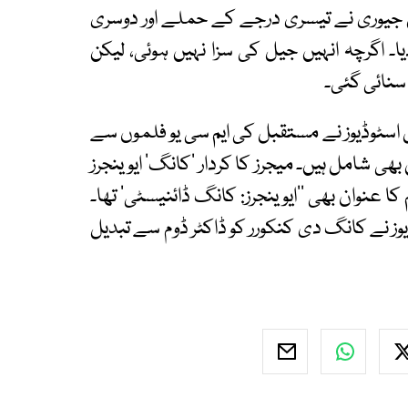
مین ہٹن جیوری نے تیسری درجے کے حملے اور دوسری
ا۔ اگرچہ انہیں جیل کی سزا نہیں ہوئی، لیکن
سنائی گئی۔
ول اسٹوڈیوز نے مستقبل کی ایم سی یو فلموں سے
ھی شامل ہیں۔ میجرز کا کردار ’کانگ‘ ایوینجرز
کا عنوان بھی ’’ایوینجرز: کانگ ڈائنیسٹی‘ تھا۔
ڈیوز نے کانگ دی کنکورر کو ڈاکٹر ڈوم سے تبدیل