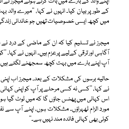
اپنے والد کے بارے میں بات کرتے ہوئے میجرز نے ا
کے طور پر بیان کیا۔ انہوں نے کہا، ’’میرے والد 
میں کچھ ایسی خصوصیات تھیں جو خاندانی زندگی ک
میجرز نے تسلیم کیا کہ ان کے ماضی کے درد نے ان 
آگاہی اور ترقی کےلیے پرعزم ہیں۔ انہوں نے کہا، ’
آپ اپنے بارے میں بہت کچھ سمجھنے لگتے ہیں۔‘
حالیہ برسوں کی مشکلات کے بعد، میجرز اب اپنی ک
نے کہا، ’’کسی نہ کسی مرحلے پر آپ کو اپنی کہانی
اس کہانی میں پھنس جاؤں گا کہ میں ٹوٹ گیا ہوں،
مورد الزام ٹھہراؤں۔ مشکلات ہوں، اپنے آپ سے ن
کوئی بھی کہانی فائدہ مند نہیں ہے۔‘‘