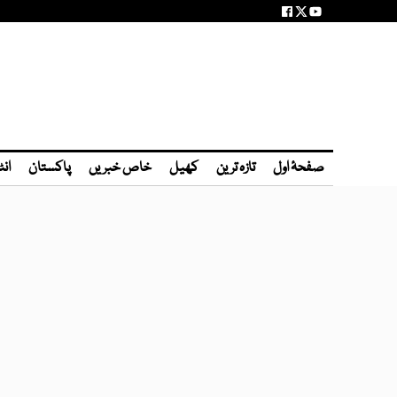
صفحۂ اول
تازہ ترین
کھیل
خاص خبریں
پاکستان
انٹ