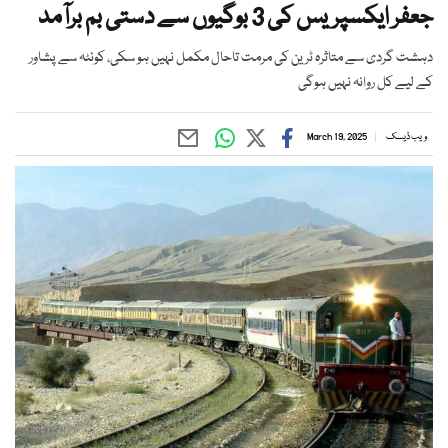
جعفر ایکسپریس کی 3 بوگیوں سے دستی بم برآمد
دہشت گردی سے متاثرہ ٹرین کی مرمت تاحال مکمل نہیں ہو سکی، کوئٹہ سے پشاور
کے لیے کل روانہ نہیں ہوگی
ویب ڈیسک
March 19, 2025