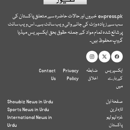
express.pk
خبروں اور حالات حاضرہ سے متعلق پاکستان کی
سب سے زیادہ وزٹ کی جانے والی ویب سائٹ ہے۔ اس ویب سائٹ
پر شائع شدہ تمام مواد کے جملہ حقوق بحق ایکسپریس میڈیا
گروپ محفوظ ہیں۔
ایکسپریس
ضابطہ
Privacy
Contact
کے بارے
اخلاق
Policy
Us
میں
صفحۂ اول
Showbiz News in Urdu
تازہ ترین
Sports News in Urdu
غزہ لہو لہو
International News in
پاکستان
Urdu