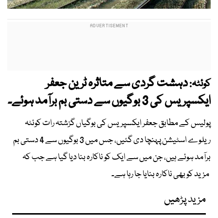
دہشت گردی سے متاثرہ ٹرین جعفر
کوئٹہ:
ایکسپریس کی 3 بوگیوں سے دستی بم برآمد ہوئے۔
پولیس کے مطابق جعفر ایکسپریس کی بوگیاں گزشتہ رات کوئٹہ
ریلوے اسٹیشن پہنچا دی گئیں، جس میں 3 بوگیوں سے 4 دستی بم
برآمد ہوئے ہیں، جن میں سے ایک کو ناکارہ بنا دیا گیا ہے جب کہ
مزید کو بھی ناکارہ بنایا جا رہا ہے۔
مزید پڑھیں