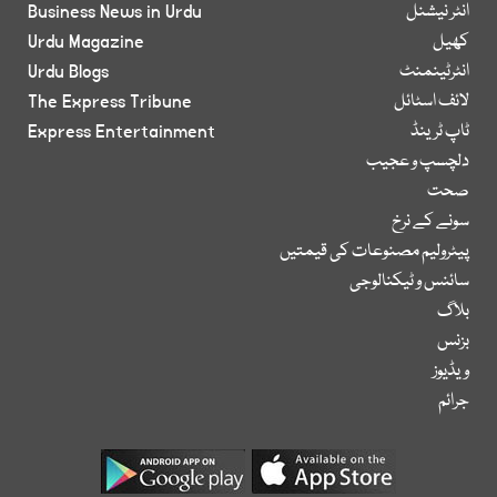
انٹر نیشنل
Business News in Urdu
کھیل
Urdu Magazine
انٹرٹینمنٹ
Urdu Blogs
لائف اسٹائل
The Express Tribune
ٹاپ ٹرینڈ
Express Entertainment
دلچسپ و عجیب
صحت
سونے کے نرخ
پیٹرولیم مصنوعات کی قیمتیں
سائنس و ٹیکنالوجی
بلاگ
بزنس
ویڈیوز
جرائم