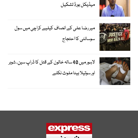
میڈیکل بورڈ تشکیل
میر رضا علی کے انصاف کیلیے کراچی میں سول
سوسائٹی کا احتجاج
لاہور میں 40 سالہ خاتون کے قتل کا ڈراپ سین، شوہر
اور سوتیلا بیٹا ملوث نکلے