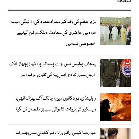
متعلقہ
وزیراعظم کی وفد کے ہمراہ عمرہ کی ادائیگی، بیت
اللہ میں حاضری کی سعادت، ملک و قوم کیلیے
خصوصی دعائیں
پنجاب پولیس میں بڑے پیمانے پر اکھاڑ پچھاڑ، ایک
درجن سے زائد ڈی ایس پیز کی تقرری اور تبادلے
راولپنڈی، دو دکانوں میں اچانک آگ بھڑک اٹھی،
ریسکیو کی بروقت کارروائی سے بڑا نقصان ٹل گیا
میر رضا کیس، راتوں رات قبر کشائی سے پہلے نیا