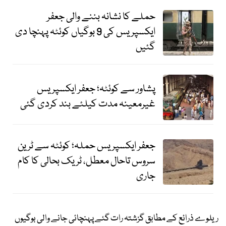
حملے کا نشانہ بننے والی جعفر
ایکسپریس کی 9 بوگیاں کوئٹہ پہنچا دی
گئیں
پشاور سے کوئٹہ؛ جعفر ایکسپریس
غیرمعینہ مدت کیلئے بند کردی گئی
جعفر ایکسپریس حملہ؛ کوئٹہ سے ٹرین
سروس تاحال معطل، ٹریک بحالی کا کام
جاری
ریلوے ذرائع کے مطابق گزشتہ رات گئے پہنچائی جانے والی بوگیوں