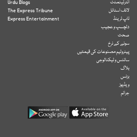
انٹرٹینمنٹ
Urdu Blogs
لائف اسٹائل
The Express Tribune
ٹاپ ٹرینڈ
Express Entertainment
دلچسپ و عجیب
صحت
سونے کے نرخ
پیٹرولیم مصنوعات کی قیمتیں
سائنس و ٹیکنالوجی
بلاگ
بزنس
ویڈیوز
جرائم