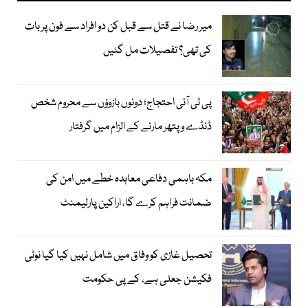
میر رضا نے قتل سے قبل کن دو افراد سے فون پر بات
کی تھی؟ تفصیلات مل گئیں
پی ٹی آئی احتجاج؛ دونوں بازوؤں سے محروم شخص
ڈنڈے و پتھر مارنے کے الزام میں گرفتار
مکہ باہمی دفاعی معاہدہ خطے میں امن کی
ضمانت فراہم کرے گا، اراکین پارلیمنٹ
تحصیل غازی کو وفاق میں شامل نہیں کیا گیا نوٹی
فکیشن جعلی ہے، کے پی حکومت