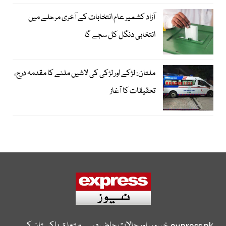
آزاد کشمیر عام انتخابات کے آخری مرحلے میں
انتخابی دنگل کل سجے گا
ملتان: لڑکے اور لڑکی کی لاشیں ملنے کا مقدمہ درج،
تحقیقات کا آغاز
express.pk
خبروں اور حالات حاضرہ سے متعلق پاکستان کی