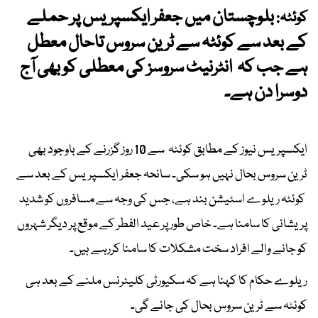
بلوچستان میں جعفر ایکسپریس پر حملے
کوئٹہ:
کے بعد سے کوئٹہ سے ٹرین سروس تاحال معطل
ہے جب کہ انٹرنیٹ سروسز کی معطلی کو بھی آج
دوسرا دن ہے۔
ایکسپریس نیوز کے مطابق کوئٹہ سے 10 روز گزرنے کے باوجود بھی
ٹرین سروس بحال نہیں ہو سکی۔ سانحہ جعفر ایکسپریس کے بعد سے
کوئٹہ ریلوے اسٹیشن بند ہے، جس کی وجہ سے مسافروں کو شدید
پریشانی کا سامنا ہے۔ خاص طور پر عید الفطر کے موقع پر دیگر شہروں
کو جانے والے افراد سخت مشکلات کا سامنا کررہے ہیں۔
ریلوے حکام کا کہنا ہے کہ سکیورٹی کلیئرنس ملنے کے بعد ہی
کوئٹہ سے ٹرین سروس بحال کی جائے گی۔