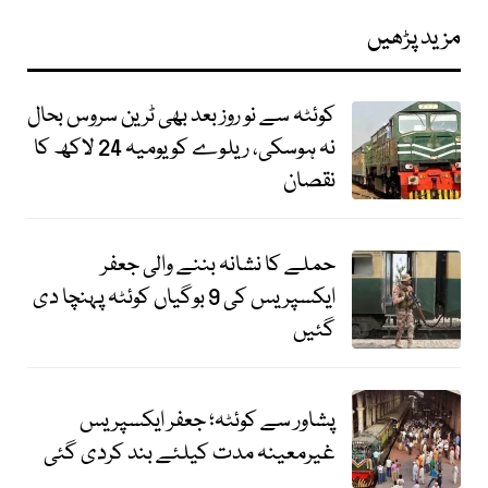
مزید پڑھیں
کوئٹہ سے نو روز بعد بھی ٹرین سروس بحال
نہ ہوسکی، ریلوے کو یومیہ 24 لاکھ کا
نقصان
حملے کا نشانہ بننے والی جعفر
ایکسپریس کی 9 بوگیاں کوئٹہ پہنچا دی
گئیں
پشاور سے کوئٹہ؛ جعفر ایکسپریس
غیرمعینہ مدت کیلئے بند کردی گئی