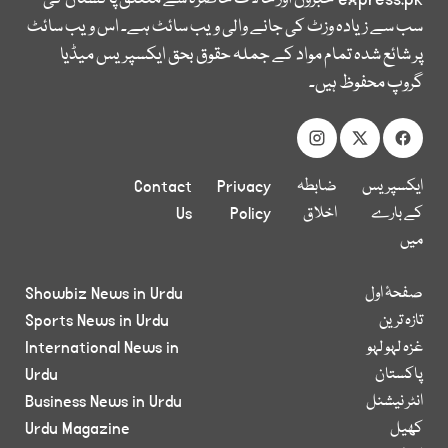
سب سے زیادہ وزٹ کی جانے والی ویب سائٹ ہے۔ اس ویب سائٹ
پر شائع شدہ تمام مواد کے جملہ حقوق بحق ایکسپریس میڈیا
گروپ محفوظ ہیں۔
ایکسپریس
ضابطہ
Privacy
Contact
کے بارے
اخلاق
Policy
Us
میں
صفحۂ اول
Showbiz News in Urdu
تازہ ترین
Sports News in Urdu
غزہ لہو لہو
International News in
پاکستان
Urdu
انٹر نیشنل
Business News in Urdu
کھیل
Urdu Magazine