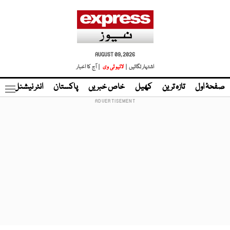
AUGUST 09, 2026
اشتہار لگائیں |
لائیو ٹی وی
| آج کا اخبار
صفحۂ اول
تازہ ترین
کھیل
خاص خبریں
پاکستان
انٹر نیشنل
ٹا