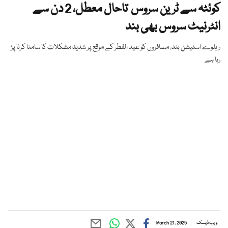
کوئٹہ سے ٹرین سروس تاحال معطل، 2 دن سے
انٹرنیٹ سروس بھی بند
ریلوے اسٹیشن بند، مسافروں کو عید الفطر کے موقع پر شدید مشکلات کا سامنا کرنا پڑ
رہا ہے
ویب ڈیسک
March 21, 2025