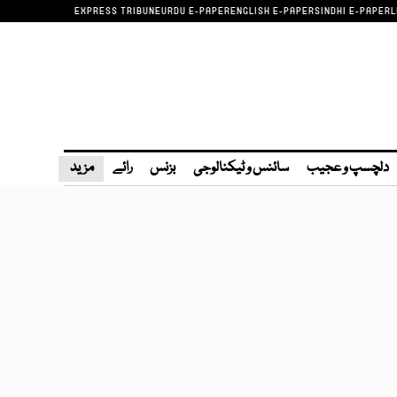
EXPRESS TRIBUNE
URDU E-PAPER
ENGLISH E-PAPER
SINDHI E-PAPER
L
دلچسپ و عجیب
سائنس و ٹیکنالوجی
بزنس
رائے
مزید