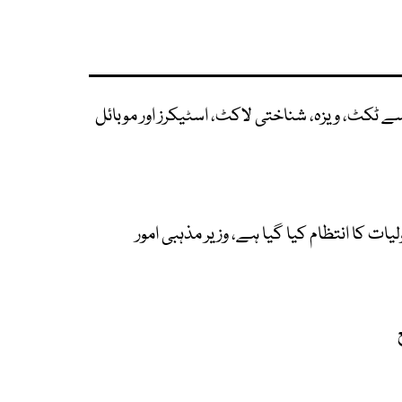
ٹکٹ، ویزہ، شناختی لاکٹ، اسٹیکرز اور موبائل
ت کا انتظام کیا گیا ہے، وزیر مذہبی امور