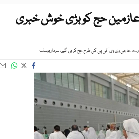
 عازمین حج کو بڑی خوش خبری
رے حاجی وی وی آئی پی کی طرح حج کریں گے، سردار یوسف