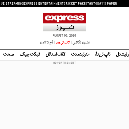
IVE STREAMING
EXPRESS ENTERTAINMENT
CRICKET PAKISTAN
TODAY'S PAPER
AUGUST 05, 2026
اشتہار لگائیں |
لائیو ٹی وی
| آج کا اخبار
ر نیشنل
ٹاپ ٹرینڈ
انٹرٹینمنٹ
لائف اسٹائل
فیکٹ چیک
صحت