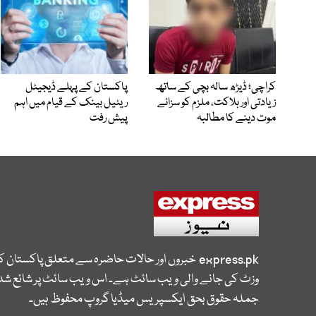
کراچی؛ ڈیڑھ سالہ بچی کے ساتھ
پاکستان کے پہلے ڈیجیٹل
زیادتی اور ہلاکت، ملزم کو سزائے
ریٹیل بینک کے قیام میں اہم
موت دینے کا مطالبہ
پیش رفت
express.pk
خبروں اور حالات حاضرہ سے متعلق پاکستان 
وزٹ کی جانے والی ویب سائٹ ہے۔ اس ویب سائٹ پر شائع شدہ
جملہ حقوق بحق ایکسپریس میڈیا گروپ محفوظ ہیں۔