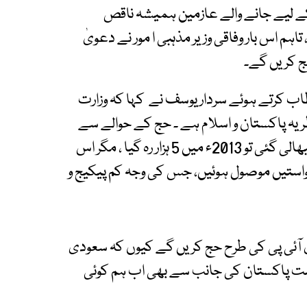
 لیے جانے والے عازمین ہمیشہ ناقص
ہم اس بار وفاقی وزیر مذہبی ا مور نے دعویٰ
ج کریں گے۔
ب کرتے ہوئے سردار یوسف نے کہا کہ وزارت
ریہ پاکستان و اسلام ہے ۔ حج کے حوالے سے
بڑی پریشانی ہے، گزشتہ دور میں جب ذمہ داری سنبھالی گئی تو 2013ء میں 5 ہزار رہ گیا ، مگر اس
ے پاس 5 لاکھ تک درخواستیں موصول ہوئیں، جس کی وجہ کم پیکیج و
ی آئی پی کی طرح حج کریں گے کیوں کہ سعودی
ت پاکستان کی جانب سے بھی اب ہم کوئی