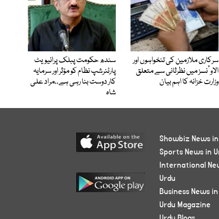
سرکاری ملازمین کی تنخواہوں اور
سندھ حکومت پبلک پرائیویٹ
الاوٴنسز میں نظرثانی سے متعلق
پارٹنرشپ نظام کو مؤثر اور سرمایہ
وزارت خزانہ کا اہم بیان
کار دوست بنا رہی ہے،،مراد علی
شاہ
Showbiz News in
Sports News in U
International Ne
Urdu
Business News in
Urdu Magazine
Urdu Blogs