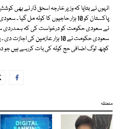
انہوں نے بتایا کہ وزیر خارجہ اسحق ڈار نے بھی ک
نے سعودی حکومت کو درخواست کی کہ ہمدردی سے ت
کچھ لوگ اضافی حج کوٹہ کی بات کررہے ہیں جو د
متعلقہ