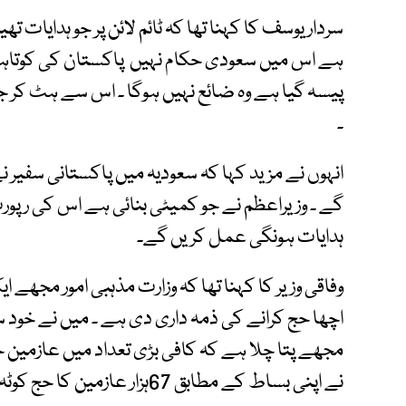
سردار یوسف کا کہنا تھا کہ ٹائم لائن پر جو ہدایات 
ہے اس میں سعودی حکام نہیں پاکستان کی کوتاہ
پیسہ گیا ہے وہ ضائع نہیں ہوگا ۔ اس سے ہٹ کر
۔
انہوں نے مزید کہا کہ سعودیہ میں پاکستانی سفیر 
گے ۔ وزیراعظم نے جو کمیٹی بنائی ہے اس کی رپ
ہدایات ہونگی عمل کریں گے۔
وفاقی وزیر کا کہنا تھا کہ وزارت مذہبی امور مجھے
اچھا حج کرانے کی ذمہ داری دی ہے ۔ میں نے خود س
مجھے پتا چلا ہے کہ کافی بڑی تعداد میں عازمین حج 
نے اپنی بساط کے مطابق 67ہزار عازمین کا حج کوٹہ بحال کرانے کی کوشش کی ۔