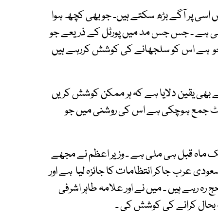
تھیں اسی پر آگے بڑھ سکتے ہیں۔ جو بھی کچھ ہوا
ی ہے ۔ جس جس مد میں پورٹل کے ذریعے جو
 جو ہے اس کو سلجھانے کی کوشش کررہے ہیں
نے بھی یقین دلایا ہے کہ ہر ممکن کوشش کریں
ورٹ جمع ہوچکی ہے اس کی روشنی میں جو
 ایک ماہ قبل ہی ملی ہے ۔ وزیر اعظم نے مجھے
عودی عرب جاکر انتظامات کا جائزہ لیا ہے اور
رہ رہے ہیں ۔ میں نے اور علامہ طاہر اشرفی