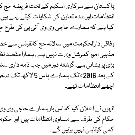
پاکستان سے سرکاری اسکیم کے تحت فریضہ حج کے
انتظامات اور عدم تعاون کی شکایات کرتے رہے ہیں، تا
کیا ہے کہ ہمارے حاجی وی وی آئی پی کی طرح ح
وفاقی دارالحکومت میں سالانہ حج کانفرنس سے خطا
مذہبی امور کمرشل وزارت نہیں ہے، ہمارا مقصد نظ
کے بعد 2016ء تک ہمار
اچھے انتظامات تھے۔
انہوں نے اعلان کیا کہ اس بار ہمارے حاجی وی و
حکام کی طرف سے مساوی انتظامات ہیں اور حکوم
کمی کوتاہی نہیں برتیں گے ۔