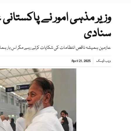
وزیر مذہی امور نے پاکستانی
سنادی
عازمین ہمیشہ ناقص انتظامات کی شکایات کرتے رہے مگر اس بار ہما
ویب ڈیسک
April 21, 2025