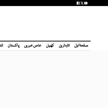
صفحۂ اول
تازہ ترین
کھیل
خاص خبریں
پاکستان
انٹ