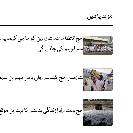
مزید پڑھیں
حج انتظامات، عازمین کو حاجی کیمپ سے 
سم فراہم کی جائے گی
عازمین حج کیلیے رواں برس بہترین سہولیا
حج بیت اللہ! زندگی بدلنے کا بہترین موقع