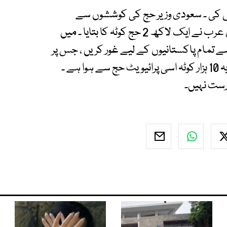
وشش کی ۔ سعودی وزیر حج کی کوششوں سے
پاکستان کو 10 ہزار حاجیوں کا کوٹہ مل گیا ۔ سعودی عرب نے ایک لاکھ 2 حج کوٹہ کا بتایا ۔ میں
مام پاکستانیوں کے لیے غور کریں ، جس پر
سعودی حکومت نے 10 ہزار عازمین کی اجازت دی ۔ یہ 10 ہزار کوٹہ اسی پرائیویٹ حج سے ہوا ہے ۔
رست نہیں۔