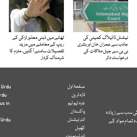
نیشنل ڈائیلاگ کمیٹی کی
تھانے میں ذہنی معذور لڑکی کے
جانب سے عمران خان اور بشریٰ
ریپ کے معاملے میں مزید
بی بی سے جیل ملاقات کی
تفصیلات سامنے آگئیں، ملزم کا
درخواست دائر
شرمناک کردار
صفحۂ اول
 Urdu
تازہ ترین
rdu
غزہ لہو لہو
ws in
پاکستان
کی سب سے زیادہ
انٹر نیشنل
 Urdu
 تمام مواد کے
کھیل
انٹرٹینمنٹ