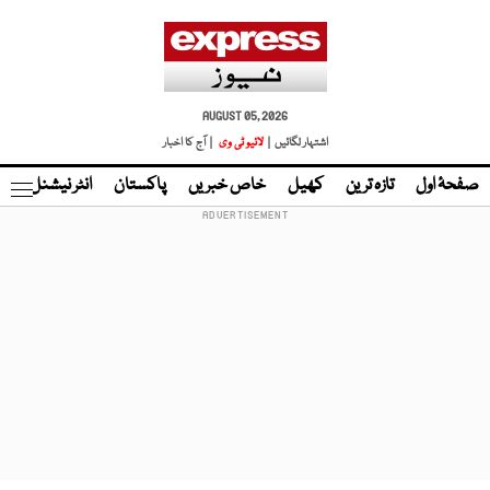
AUGUST 05, 2026
اشتہار لگائیں |
لائیو ٹی وی
| آج کا اخبار
صفحۂ اول
تازہ ترین
کھیل
خاص خبریں
پاکستان
انٹر نیشنل
ٹا