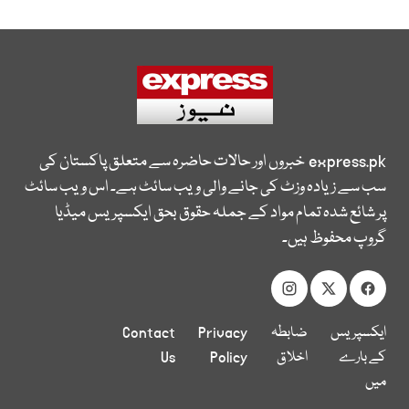
express.pk
خبروں اور حالات حاضرہ سے متعلق پاکستان کی
سب سے زیادہ وزٹ کی جانے والی ویب سائٹ ہے۔ اس ویب سائٹ
پر شائع شدہ تمام مواد کے جملہ حقوق بحق ایکسپریس میڈیا
گروپ محفوظ ہیں۔
ایکسپریس
ضابطہ
Privacy
Contact
کے بارے
اخلاق
Policy
Us
میں