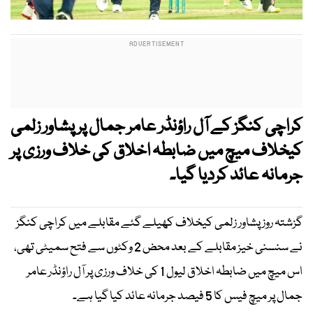
کراچی کنگز کے آل راؤنڈر عامر جمال پر پشاور زلمی
کیخلاف میچ میں ضابطہ اخلاق کی خلاف ورزی پر
جرمانہ عائد کردیا گیا۔
گزشتہ روز پشاور زلمی کیخلاف کھیلے گئے مقابلے میں کراچی کنگز
نے سنسنی خیز مقابلے کے بعد محض 2 وکٹوں سے فتح سمیٹی تھی،
اس میچ میں ضابطہ اخلاق لیول 1 کی خلاف ورزی پر آل راؤنڈر عامر
جمال پر میچ فیس کا 5 فیصد جرمانہ عائد کیا گیا ہے۔