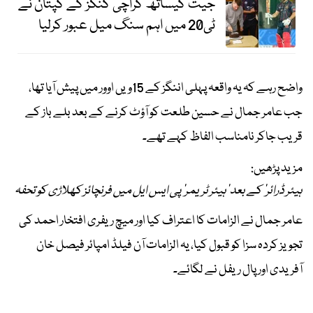
جیت کیساتھ کراچی کنگز کے کپتان نے
ٹی20 میں اہم سنگ میل عبور کرلیا
واضح رہے کہ یہ واقعہ پہلی اننگز کے 15ویں اوور میں پیش آیا تھا،
جب عامر جمال نے حسین طلعت کو آؤٹ کرنے کے بعد بلے باز کے
قریب جاکر نامناسب الفاظ کہے تھے۔
مزید پڑھیں:
ہیئر ڈرائر' کے بعد 'ہیئر ٹریمر' پی ایس ایل میں فرنچائز کھلاڑی کو تحفہ
عامر جمال نے الزامات کا اعتراف کیا اور میچ ریفری افتخار احمد کی
تجویز کردہ سزا کو قبول کیا، یہ الزامات آن فیلڈ امپائر فیصل خان
آفریدی اور پال ریفل نے لگائے۔