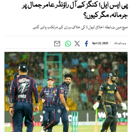
پی ایس ایل؛ کنگز کے آل راؤنڈر عامر جمال پر
جرمانہ، مگر کیوں؟
میچ میں ضابطہ اخلاق لیول 1 کی خلاف ورزی کے مرتکب پائے گئے
ویب ڈیسک
April 22, 2025