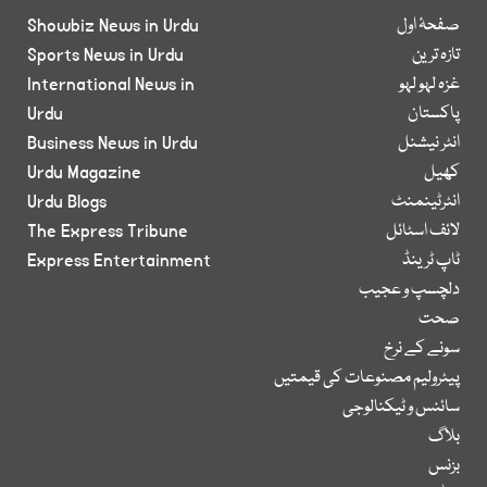
صفحۂ اول
Showbiz News in Urdu
تازہ ترین
Sports News in Urdu
غزہ لہو لہو
International News in
پاکستان
Urdu
انٹر نیشنل
Business News in Urdu
کھیل
Urdu Magazine
انٹرٹینمنٹ
Urdu Blogs
لائف اسٹائل
The Express Tribune
ٹاپ ٹرینڈ
Express Entertainment
دلچسپ و عجیب
صحت
سونے کے نرخ
پیٹرولیم مصنوعات کی قیمتیں
سائنس و ٹیکنالوجی
بلاگ
بزنس