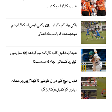
نئے ریکارڈز قائم کردیے
ہاکی ورلڈکپ کیلیے 20 رکنی قومی اسکواڈ اور ٹیم
مینجمنٹ کا باضابطہ اعلان
عبداللہ شفیق کا وہ کارنامہ جو گزشتہ 49 سال میں
کوئی پاکستانی انجام نہ دے سکا
فٹبال میچ کے دوران طوطے کا کھلاڑیوں پر حملہ،
ریفری کو کھیل روکنا پڑ گیا