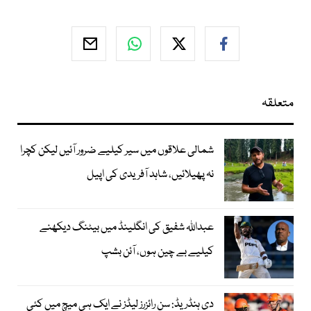
متعلقہ
شمالی علاقوں میں سیر کیلیے ضرور آئیں لیکن کچرا
نہ پھیلائیں، شاہد آفریدی کی اپیل
عبداللہ شفیق کی انگلینڈ میں بیٹنگ دیکھنے
کیلیے بے چین ہوں، آئن بشپ
دی ہنڈریڈ: سن رائزرز لیڈز نے ایک ہی میچ میں کئی