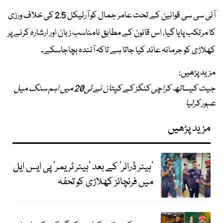
آئی سی سی قوانین کے تحت عامر جمال کو آرٹیکل 2.5 کی خلاف ورزی
کا مرتکب پایا گیا، اس قانون کے مطابق نامناسب زبان اور ارشارہ کرنے پر
کھلاڑی کو جرمانہ عائد کیا جاتا ہے تاکہ آئندہ بچاجاسکے۔
مزید پڑھیں:
جیت کیساتھ کراچی کنگز کے کپتان نے ٹی20 میں اہم سنگ میل
عبور کرلیا
مزید پڑھیں
'ہیئر ڈرائر' کے بعد 'ہیئر ٹریمر' پی ایس ایل
میں فرنچائز کھلاڑی کو تحفہ