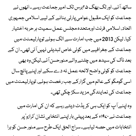
ساتھ آئے، اور لگ بھگ ۲۵برس تک امیر جماعت رہے ۔ انھوں نے
جماعت کو ایک مقبول عوامی پارٹی بنانے کے لیے اسلامی جمہوری
اتحاد، اسلامی فرنٹ اورمتحدہ مجلس عمل سمیت ہر حربہ اختیار
کیا، لیکن 2013 میں جب امارت سے الگ ہوئے تو پارلیمنٹ میں
جماعت کے جغرافیے میں کوئی خاص تبدیلی نہیں آئی تھی۔ ان کے
بعد ناک کی سیدھ میں چلنے والے منورحسن آئے،لیکن وہ بھی
جماعت کو کوئی واضح لائحہ عمل نہ دے سکے اور اپنے پانچ سال
اسی گومگو کے عالم میں گزارکے جب رخصت ہوئے، تو پارلیمنٹ میں
جماعت کی نمایندگی مزید سکڑ چکی تھی۔
وہ اپنے آپ کو ایک ہی کریڈٹ دیتے رہے کہ ان کی امارت میں
جماعت نے ۱۹۷۰ء کے بعد پہلی بار اپنے انتخابی نشان ’ترازو‘ پر
انتخابات میں حصہ لیاہے۔ سراج الحق ایک طرح سے منور حسن کو ہرا