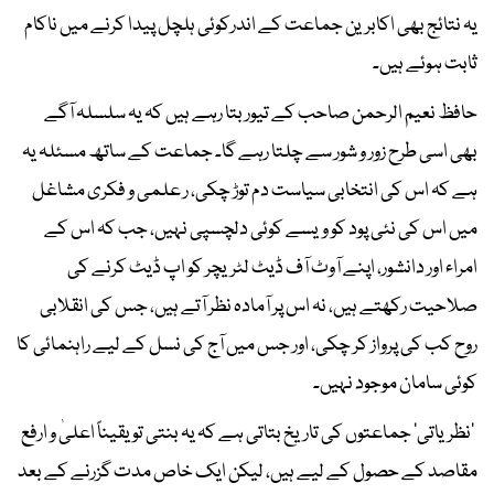
یہ نتائج بھی اکابرین جماعت کے اندرکوئی ہلچل پیدا کرنے میں ناکام
ثابت ہوئے ہیں۔
حافظ نعیم الرحمن صاحب کے تیور بتا رہے ہیں کہ یہ سلسلہ آگے
بھی اسی طرح زور و شور سے چلتا رہے گا۔ جماعت کے ساتھ مسئلہ یہ
ہے کہ اس کی انتخابی سیاست دم توڑ چکی، ر علمی و فکری مشاغل
میں اس کی نئی پود کو ویسے کوئی دلچسپی نہیں، جب کہ اس کے
امراء اور دانشور، اپنے آوٹ آف ڈیٹ لٹریچر کو اپ ڈیٹ کرنے کی
صلاحیت رکھتے ہیں، نہ اس پر آمادہ نظر آتے ہیں، جس کی انقلابی
روح کب کی پرواز کر چکی، اور جس میں آج کی نسل کے لیے راہنمائی کا
کوئی سامان موجود نہیں۔
’نظریاتی‘ جماعتوں کی تاریخ بتاتی ہے کہ یہ بنتی تو یقیناً اعلیٰ و ارفع
مقاصد کے حصول کے لیے ہیں، لیکن ایک خاص مدت گزرنے کے بعد