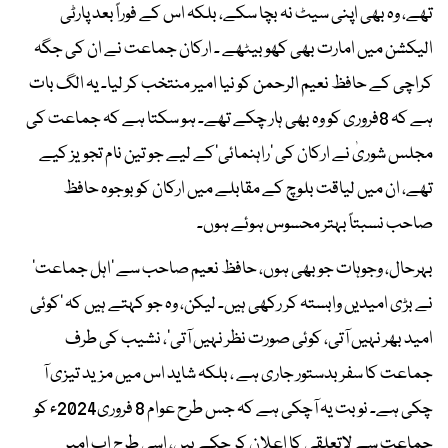
تھے، وہ بھی اپنی سیٹ نہ بچا سکے، بلکہ اس کے فوراً بعد پارٹی
الیکشن میں امارت بھی کھو بیٹھے ۔ ارکان جماعت نے ان کی جگہ
کراچی کے حافظ نعیم الرحمن کو نیا امیر منتخب کر لیا۔ یہ الگ بات
ہے کہ 8فروری کو وہ بھی ہار چکے تھے۔ ہو سکتا ہے کہ جماعت کی
مجلس شوریٰ نے ارکان کی ’راہنمائی‘کے لیے جو تین نام تجویز کیے
تھے، ان میں لیاقت بلوچ کے مقابلے میں ارکان کو بوجوہ حافظ
صاحب نسبتاً بہتر محسوس ہوئے ہوں۔
بہرحال، وجوہات جو بھی ہوں، حافظ نعیم صاحب سے ’اہل جماعت‘
نے بڑی امیدیں وابستہ کر رکھی ہیں۔ لیکن، وہ جو کہتے ہیں کہ ’کوئی
امید بھر نہیں آتی، کوئی صورت نظر نہیں آتی‘، نشیب کی طرف
جماعت کا سفر بدستور جاری ہے ، بلکہ شاید اس میں مزید تیزی آ
چکی ہے۔ نوبت یہ آچکی ہے کہ جس طرح عوام 8 فروری2024ء کو
جماعت سے لاتعلقی کا اعلان کر چکے ہیں، اسی طرح اب امیر