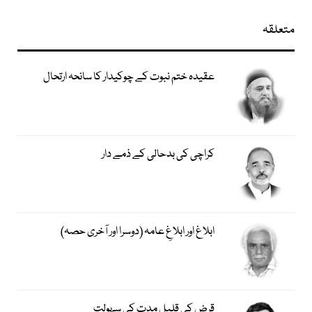
متعلقہ
عقیدہ ختم نبوت کے چوکیدار کا سانحہ ارتحال
کراچی کی بدحالی کے ذمے دار
ابلاغ اور ابلاغِ عامہ (دوسرا اور آخری حصہ)
قرض کی قلیل مدت کی سہولت