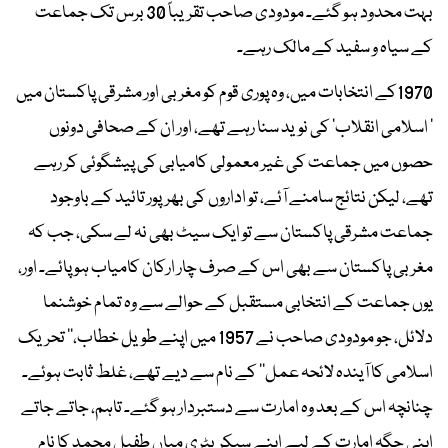
بہت محدود ہو گئے۔ مودودی صاحب تقریباً 30 برس تک جماعت
کے سیاہ و سفید کے مالک رہے۔
1970کے انتخابات میں، وہ پوری قوم کو مغربی اور مشرقی پاکستان میں
’ اسلامی انقلاب‘ کی نوید سنا رہے تھے، اور ان کے صحافی دونوں
حصوں میں جماعت کی غیر معمولی کامیابی کی پیشگوئی کر رہے
تھے، لیکن نتائج سامنے آئے، تو اداروں کی بھرپور تائید کے باوجود
جماعت مشرقی پاکستان سے تو ایک سیٹ بھی نہ لے سکی، جب کہ
مغربی پاکستان سے بھی اس کے صرف چار ارکان کامیاب ہو پائے۔ اور،
یوں جماعت کے انتخابی مستقبل کے حوالے سے وہ تمام خوشنما
دلائل، جو مودودی صاحب نے 1957 میں اپنے طویل خطاب،’’ تحریک
اسلامی کا آیندہ لائحہ عمل‘‘ کے نام سے دیے تھے، غلط ثابت ہوئے۔
چنانچہ اس کے بعد وہ امارت سے دستبردار ہو گئے۔ تاہم، جاتے جاتے
اپنی جگہ امارت کے لیے اپنے سیکریٹری میاں طفیل محمد کا نام