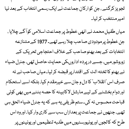
تجویز کرگئے ، جن کو ارکان جماعت نے ایک رسمی انتخاب کے بعد نیا
امیر منتخب کر لیا۔
میاں طفیل محمد نے انھی خطوط پر جماعت اسلامی کو آگے چلایا ،
جن خطوط پر مودودی صاحب چلا رہے تھے۔ 1977 کے متنازعہ
انتخابات کے بعد بھٹو صاحب کے خلاف احتجاجی تحریک کے
زوروشور میں، جسے درپردہ اداروںکی حمایت حاصل تھی، جنرل ضیاء
نے بھٹو کا تختہ الٹ کے اقتدار پر قبضہ کر لیا۔ میاں صاحب نے نہ
صرف اس ’انقلاب‘ کا دل و جان سے خیرمقدم کیا، بلکہ اسے استحکام
اور دوام بخشنے کے لیے مارشل لاکابینہ کا حصہ بننے میں بھی کوئی
قباحت محسوس نہ کی۔ ستم ظریفی یہ ہے کہ یہ جنرل ضیاء الحق ہی
تھے، جنھوں نے جماعت پر بعدازاں سب سے کاری وار کیا، اور وہ اس
طرح کہ کالجوں اور یونیورسٹیوں میں طلبہ تنظیموں اور یونینوں پر