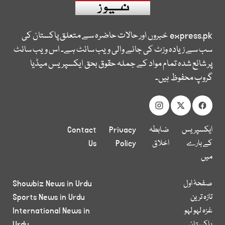
express.pk
خبروں اور حالات حاضرہ سے متعلق پاکستان کی
سب سے زیادہ وزٹ کی جانے والی ویب سائٹ ہے۔ اس ویب سائٹ
پر شائع شدہ تمام مواد کے جملہ حقوق بحق ایکسپریس میڈیا
گروپ محفوظ ہیں۔
ایکسپریس
ضابطہ
Privacy
Contact
کے بارے
اخلاق
Policy
Us
میں
صفحۂ اول
Showbiz News in Urdu
تازہ ترین
Sports News in Urdu
غزہ لہو لہو
International News in
پاکستان
Urdu