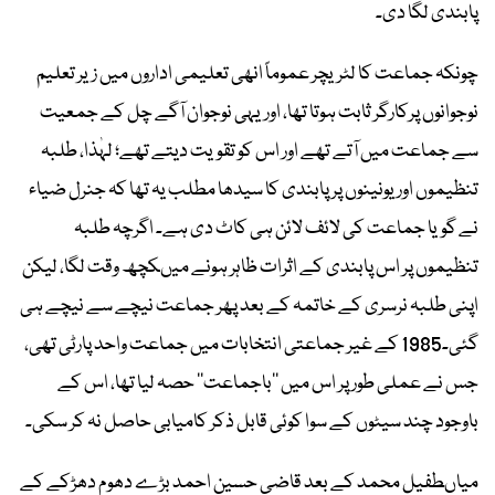
پابندی لگا دی۔
چونکہ جماعت کا لٹریچر عموماً انھی تعلیمی اداروں میں زیر تعلیم
نوجوانوں پرکارگر ثابت ہوتا تھا، اوریہی نوجوان آگے چل کے جمعیت
سے جماعت میں آتے تھے اور اس کو تقویت دیتے تھے؛ لہٰذا، طلبہ
تنظیموں اور یونینوں پر پابندی کا سیدھا مطلب یہ تھا کہ جنرل ضیاء
نے گویا جماعت کی لائف لائن ہی کاٹ دی ہے۔ اگرچہ طلبہ
تنظیموں پر اس پابندی کے اثرات ظاہر ہونے میںکچھ وقت لگا، لیکن
اپنی طلبہ نرسری کے خاتمہ کے بعد پھر جماعت نیچے سے نیچے ہی
گئی۔1985 کے غیر جماعتی انتخابات میں جماعت واحد پارٹی تھی،
جس نے عملی طور پر اس میں ’’باجماعت‘‘ حصہ لیا تھا، اس کے
باوجود چند سیٹوں کے سوا کوئی قابل ذکر کامیابی حاصل نہ کر سکی۔
میاںطفیل محمد کے بعد قاضی حسین احمد بڑے دھوم دھڑکے کے