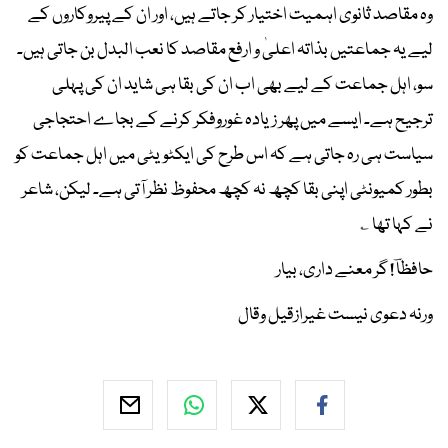
وہ مقاصد ثانوی اہمیت اختیار کر جاتے ہیں، اور ان کے پیروکاروں کے
لیے یہ جماعتیں بذاتہ اعلیٰ و ارفع مقاصد کا نعب البدل بن جاتی ہیں۔
سو، اہل جماعت کے لیے بھی اب ان کی بقا ہی شاید ان کی پہلی
ترجیح ہے۔ ایسے میں پھر زیادہ غوروفکر کرنے کے بجاے احتجاجی
سیاست ہی رہ جاتی ہے کہ اس طرح کی ایکٹویٹی میں اہل جماعت کو
بطور کمیونٹی اپنی بقا کچھ نہ کچھ محفوظ نظر آتی ہے۔ لیکن، شاعر
نے کہا تھا ؎
حافظاؔ ! گر معنے داری، بیار
ورنہ دعوی نیست غیرازقیل وقال