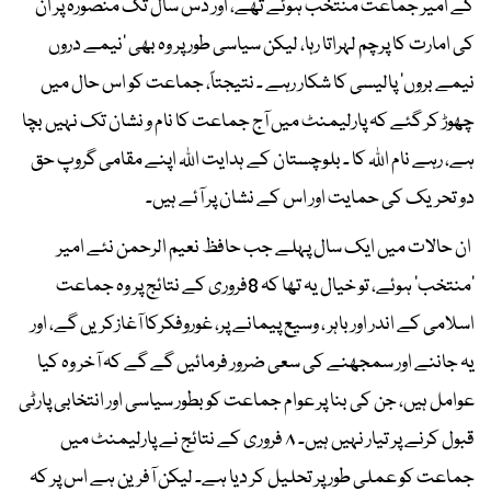
کے امیر جماعت منتخب ہوئے تھے، اور دس سال تک منصورہ پر ان
کی امارت کا پرچم لہراتا رہا، لیکن سیاسی طور پر وہ بھی ’نیمے دروں
نیمے بروں‘ پالیسی کا شکار رہے ۔ نتیجتاً، جماعت کو اس حال میں
چھوڑ کر گئے کہ پارلیمنٹ میں آج جماعت کا نام و نشان تک نہیں بچا
ہے، رہے نام اللہ کا ۔ بلوچستان کے ہدایت اللہ اپنے مقامی گروپ حق
دو تحریک کی حمایت اور اس کے نشان پر آئے ہیں۔
ان حالات میں ایک سال پہلے جب حافظ نعیم الرحمن نئے امیر
’منتخب‘ ہوئے، تو خیال یہ تھا کہ 8فروری کے نتائج پر وہ جماعت
اسلامی کے اندر اور باہر ، وسیع پیمانے پر، غوروفکرکا آغازکریں گے، اور
یہ جاننے اور سمجھنے کی سعی ضرور فرمائیں گے گے کہ آخر وہ کیا
عوامل ہیں، جن کی بنا پر عوام جماعت کو بطور سیاسی اور انتخابی پارٹی
قبول کرنے پر تیار نہیں ہیں۔ ۸ فروری کے نتائج نے پارلیمنٹ میں
جماعت کو عملی طور پر تحلیل کر دیا ہے۔ لیکن آفرین ہے اس پر کہ