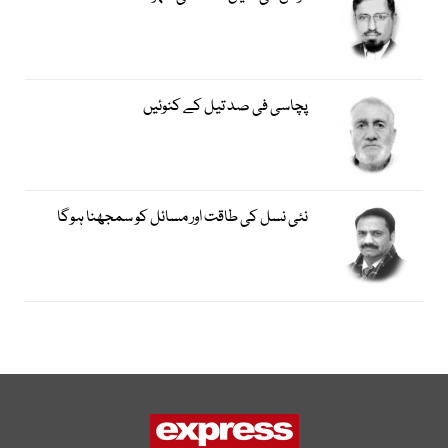
پچاسی فی صد تیل کے کنوئیں
نئی نسل کی طاقت اور مسائل کو سمجھنا ہوگا