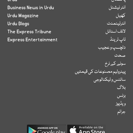
انٹر نیشنل
Business News in Urdu
کھیل
Urdu Magazine
انٹرٹینمنٹ
Urdu Blogs
لائف اسٹائل
The Express Tribune
ٹاپ ٹرینڈ
Express Entertainment
دلچسپ و عجیب
صحت
سونے کے نرخ
پیٹرولیم مصنوعات کی قیمتیں
سائنس و ٹیکنالوجی
بلاگ
بزنس
ویڈیوز
جرائم