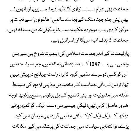
جماعت بھی عوام سے بے نیازی کا اظہار فرما رہے ہیں، اور انھوں نے
بھی اپنی جدوجہد ملک کے بجاے عالمی ’’طاغوتوں‘‘ سے نجات پر
مرکوز کر دی ہے۔ موجودہ حکومت سے شایدکوئی خاص مسئلہ نہیں۔
جماعت کا ہدف اب امریکا اور اسرائیل ہے۔
پارلیمنٹ کے اندرجماعت اسلامی کی اہمیت شروع ہی سے بس
واجبی سی ہے۔ 1947 کے بعد ابتدائی زمانہ میں، جب سیاست میں
اس کو کسی دوسرے مذہبی گروہ کا براہ راست چیلنج درپیش نہیں
تھا، تو اس نے بانی جماعت کے مخصوص مذہبی لڑیچر کی متوسط
طبقہ میں مقبولیت اور اپنی تنظیم کے بل پر قومی سطح پرکچھ توجہ
ضرور حاصل کرلی تھی؛ لیکن جیسے ہی مسلم لیگ کو کمزور پڑتے
دیکھ کے ایک ایک کرکے باقی مذہبی گروہ بھی میدان میں کود
پڑے، تو انتخابی سیاست میں جماعت کی پیشقدمی کے امکانات