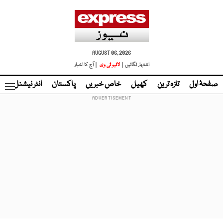
AUGUST 06, 2026
اشتہار لگائیں |
لائیو ٹی وی
| آج کا اخبار
صفحۂ اول
تازہ ترین
کھیل
خاص خبریں
پاکستان
انٹر نیشنل
ٹا