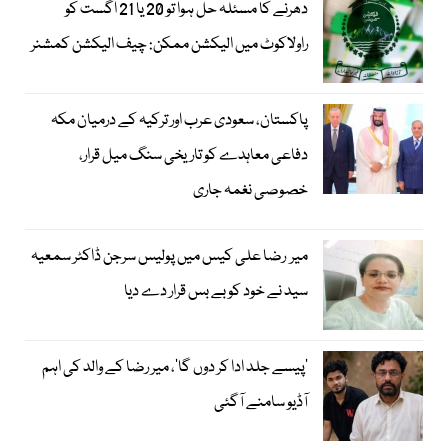
دھرنے کا مسئلہ حل ہوا تو 20 یا 21 اگست کو
راولاکوٹ میں الیکشن ممکن: چیف الیکشن کمشنر
پاکستان، سعودی عرب اور ترکیہ کے درمیان مکہ
دفاعی معاہدے کو تاریخی سنگ میل قرار،
خصوصی نغمہ جاری
میر رضا علی کیس میں پولیس سرجن ڈاکٹر سمعیہ
سید نے خود کو بے بس قرار دے دیا
’پیسے جلد ادا کر دوں گا‘، میر رضا کے والد کی اہم
آڈیو سامنے آگئی