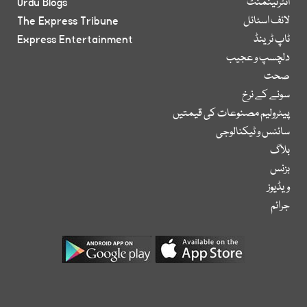
انٹرٹینمنٹ
Urdu Blogs
لائف اسٹائل
The Express Tribune
ٹاپ ٹرینڈ
Express Entertainment
دلچسپ و عجیب
صحت
سونے کے نرخ
پیٹرولیم مصنوعات کی قیمتیں
سائنس و ٹیکنالوجی
بلاگ
بزنس
ویڈیوز
جرائم