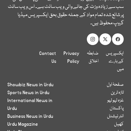
سب سے زیادہ وزٹ کی جانے والی ویب سائٹ ہے۔ اس ویب سائٹ
پر شائع شدہ تمام مواد کے جملہ حقوق بحق ایکسپریس میڈیا
گروپ محفوظ ہیں۔
ایکسپریس
ضابطہ
Privacy
Contact
کے بارے
اخلاق
Policy
Us
میں
صفحۂ اول
Showbiz News in Urdu
تازہ ترین
Sports News in Urdu
غزہ لہو لہو
International News in
پاکستان
Urdu
انٹر نیشنل
Business News in Urdu
کھیل
Urdu Magazine