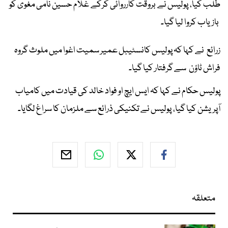
طلب کیا، پولیس نے بروقت کارروائی کرکے غلام حسین نامی مغوی کو
بازیاب کروا لیا گیا۔
زرائع نے کہا کہ پولیس کانسٹیبل عمیر سمیت اغوا میں ملوث گروہ
فراش ٹاؤن سے گرفتار کیا گیا۔
پولیس حکام نے کہا کہ ایس ایچ او فواد خالد کی قیادت میں کامیاب
آپریشن کیا گیا، پولیس نے تکنیکی ذرائع سے ملزمان کا سراغ لگایا۔
متعلقہ