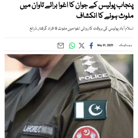
پنجاب پولیس کے جوان کا اغوا برائے تاوان میں
ملوث ہونے کا انکشاف
اسلام آباد پولیس کی بروقت کارروائی اغوا میں ملوث 8 افراد گرفتار، ذرائع
ویب ڈیسک
May 01, 2025