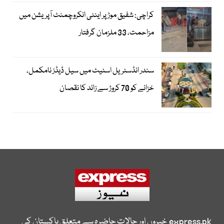
کراچی: شفیق موڑ پر اینٹی انکروچمنٹ آپریشن میں
مزاحمت، 33 ملزمان گرفتار
سندر انڈسٹریل اسٹیٹ میں سیل ڈیڈز نامکمل،
خزانے کو 70 کروڑ سے زائد کا نقصان
express.pk
خبروں اور حالات حاضرہ سے متعلق پاکستان کی