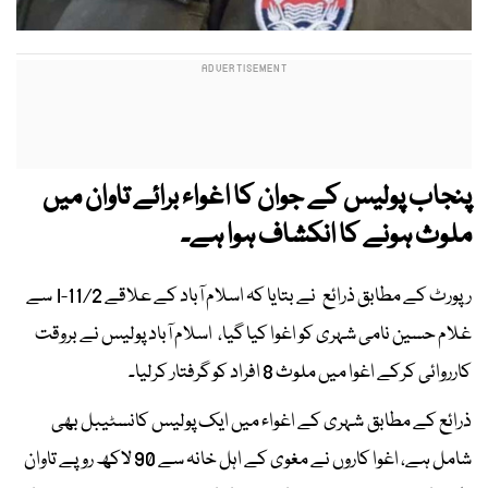
پنجاب پولیس کے جوان کا اغواء برائے تاوان میں
ملوث ہونے کا انکشاف ہوا ہے۔
رپورٹ کے مطابق ذرائع نے بتایا کہ اسلام آباد کے علاقے I-11/2 سے
غلام حسین نامی شہری کو اغوا کیا گیا، اسلام آباد پولیس نے بروقت
کارروائی کرکے اغوا میں ملوث 8 افراد کو گرفتار کرلیا۔
ذرائع کے مطابق شہری کے اغواء میں ایک پولیس کانسٹیبل بھی
شامل ہے، اغوا کاروں نے مغوی کے اہل خانہ سے 90 لاکھ روپے تاوان