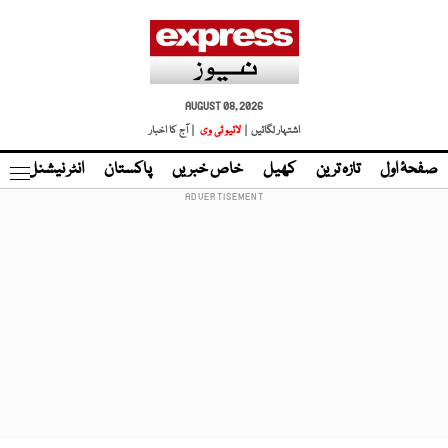
AUGUST 08, 2026
اشتہار لگائیں |
لائیو ٹی وی
| آج کا اخبار
صفحۂ اول
تازہ ترین
کھیل
خاص خبریں
پاکستان
انٹر نیشنل
ٹا