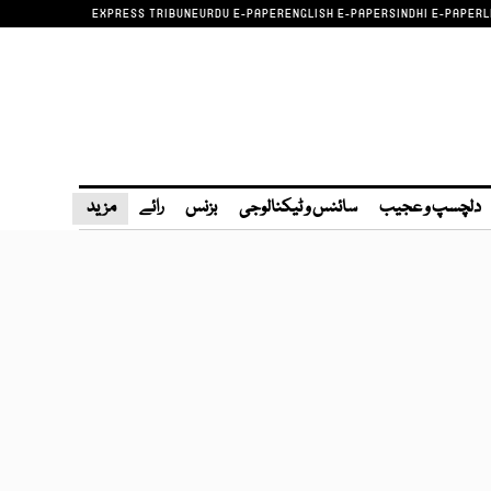
EXPRESS TRIBUNE
URDU E-PAPER
ENGLISH E-PAPER
SINDHI E-PAPER
L
دلچسپ و عجیب
سائنس و ٹیکنالوجی
بزنس
رائے
مزید