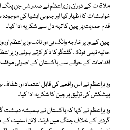
ملاقات کے دوران وزیراعظم نے صدر شی جن پنگ او
خواہشات کا اظہار کیا اور جنوبی ایشیا کی موجودہ
قدم حمایت پر چین کا تہہ دل سے شکریہ ادا کیا۔
چین کے وزیر خارجہ وانگ یی اور نائب وزیراعظم اور 
اقدامات کے حوالے سے پاکستان کے اصولی موقف کو
وزیراعظم نے اس واقعے کی قابل اعتماد اور شفاف ب
پیشکش کی توثیق پر چین کا شکریہ ادا کیا۔
وزیراعظم نے کہا کہ پاکستان نے ہمیشہ دہشت 