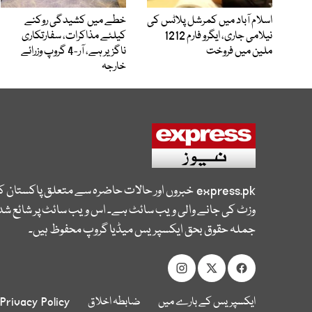
اسلام آباد میں کمرشل پلاٹس کی
خطے میں کشیدگی روکنے
نیلامی جاری، ایگرو فارم 1212
کیلئے مذاکرات، سفارتکاری
ملین میں فروخت
ناگزیر ہے، آر-4 گروپ وزرائے
خارجہ
express.pk
خبروں اور حالات حاضرہ سے متعلق پاکستان 
وزٹ کی جانے والی ویب سائٹ ہے۔ اس ویب سائٹ پر شائع شدہ
جملہ حقوق بحق ایکسپریس میڈیا گروپ محفوظ ہیں۔
ایکسپریس کے بارے میں
ضابطہ اخلاق
Privacy Policy