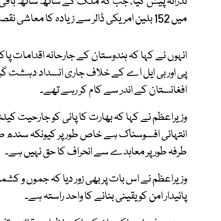
نذرانہ پیش کیا، جب کہ ملک کے ساتھ ساتھ باقی 
میں 152 بلین امریکی ڈالر سے زیادہ کا معاشی نقصان اٹھایا۔
انہوں نے کہا کہ ہندوستان کے جارحانہ اقدامات پا
پی اور بی ایل اے کے خلاف جاری انسداد دہشت گ
افغانستان کے اندر سے کام کر رہے تھے۔
وزیراعظم نے کہا کہ بھارت کا پانی کو جارحیت کیلئ
انتہائی افسوسناک ہے خاص طور پر کیونکہ سندھ
طرفہ طور پر معاہدے سے انحراف کا حق نہیں ہے۔
وزیراعظم نے اس بات پر بھی زور دیا کہ جموں و کشمی
پائیدار امن کو یقینی بنانے کا واحد راستہ ہے۔