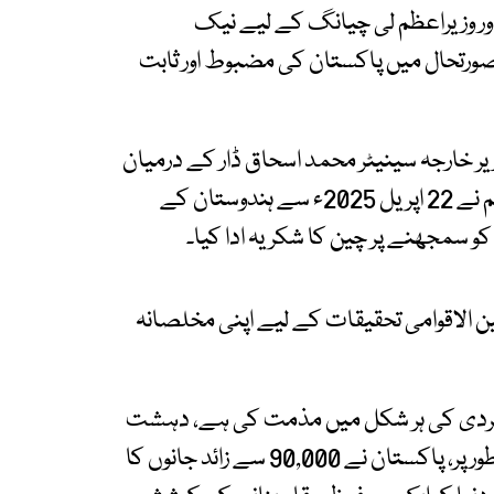
ر وزیراعظم لی چیانگ کے لیے نیک
 صورتحال میں پاکستان کی مضبوط اور ثابت
وزیر خارجہ سینیٹر محمد اسحاق ڈار کے درمیان
حالیہ ٹیلی فونک گفتگو کا ذکر کرتے ہوئے وزیر اعظم نے 22 اپریل 2025ء سے ہندوستان کے
 سمجھنے پر چین کا شکریہ ادا کیا۔
ین الاقوامی تحقیقات کے لیے اپنی مخلصانہ
گردی کی ہر شکل میں مذمت کی ہے، دہشت
گردی کے خلاف جنگ میں فرنٹ لائن اسٹیٹ کے طور پر، پاکستان نے 90,000 سے زائد جانوں کا