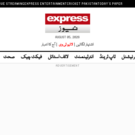
IVE STREAMING
EXPRESS ENTERTAINMENT
CRICKET PAKISTAN
TODAY'S PAPER
AUGUST 05, 2026
اشتہار لگائیں |
لائیو ٹی وی
| آج کا اخبار
ر نیشنل
ٹاپ ٹرینڈ
انٹرٹینمنٹ
لائف اسٹائل
فیکٹ چیک
صحت