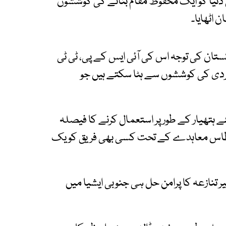
دنیا کو ایک محفوظ مقام بنانے کی کوششوں
کستان کی توجہ اس کی آئی ایس کے پی، ٹی ٹی
ردی کی کوششوں سے ہٹا سکتے ہیں جو
ے ہتھیار کے طور پر استعمال کرنے کا فیصلہ
 طاس معاہدے کے تحت کسی بھی فریق کو یک
ر تنازعہ کا پرامن حل ہی جنوبی ایشیا میں