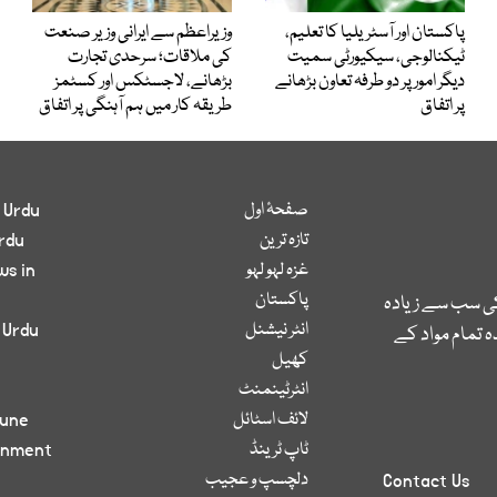
پاکستان اور آسٹریلیا کا تعلیم،
وزیراعظم سے ایرانی وزیر صنعت
ٹیکنالوجی، سیکیورٹی سمیت
کی ملاقات؛ سرحدی تجارت
دیگر امور پر دو طرفہ تعاون بڑھانے
بڑھانے، لاجسٹکس اور کسٹمز
پر اتفاق
طریقہ کار میں ہم آہنگی پر اتفاق
صفحۂ اول
 Urdu
تازہ ترین
rdu
غزہ لہو لہو
ws in
پاکستان
کی سب سے زیادہ
انٹر نیشنل
 Urdu
 تمام مواد کے
کھیل
انٹرٹینمنٹ
لائف اسٹائل
bune
ٹاپ ٹرینڈ
inment
دلچسپ و عجیب
Contact Us