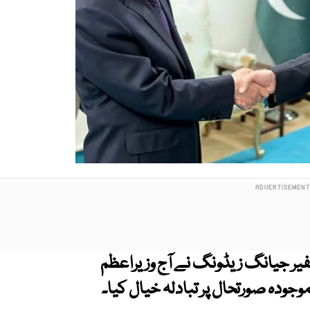
یر جیانگ زیڈونگ نے آج وزیراعظم
وجودہ صورتحال پر تبادلہ خیال کیا۔