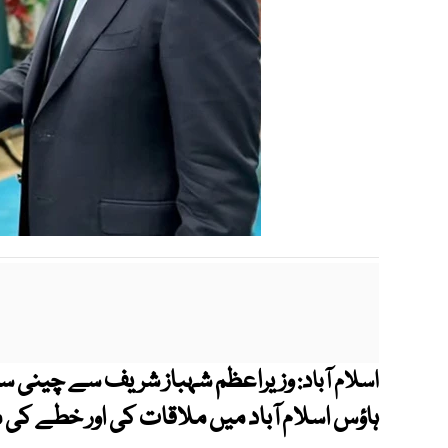
وزیراعظم شہباز شریف سے چینی سف
اسلام آباد:
ہاؤس اسلام آباد میں ملاقات کی اور خطے کی م