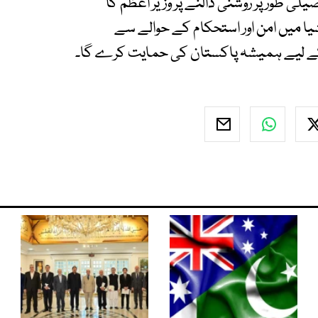
یلی طور پر روشنی ڈالنے پر وزیر اعظم کا
ایشیا میں امن اور استحکام کے حوالے سے
ے لیے ہمیشہ پاکستان کی حمایت کرے گا۔