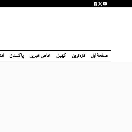
صفحۂ اول
تازہ ترین
کھیل
خاص خبریں
پاکستان
انٹ