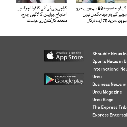
کےفور منصوبہ 86 ارب روپے خرچ
کراچی: پی ٹی آئی کا فوارا چوک پر
ہونے کے باوجود مکمل نہیں
احتجاج، پولیس کا لاٹھی چارج،
ہوپایا، مزید 70 ارب درکار
متعدد کارکنان زیر حراست
Showbiz News in
Sports News in U
International Ne
Urdu
Business News in
Urdu Magazine
Urdu Blogs
The Express Tri
Express Enterta