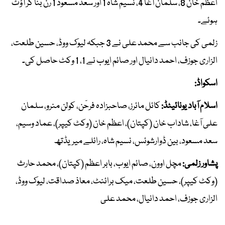
اعظم خان 8، سلمان آغا 4، نسیم شاہ 1 اور سعد مسعود 1 رن بنا کر آؤٹ
ہوئے۔
زلمی کی جانب سے محمد علی نے 3 جبکہ لیوک ووڈ، حسین طلعت،
الزاری جوزف، احمد دانیال اور صائم ایوب نے 1، 1 وکٹ حاصل کی۔
اسکواڈ:
اسلام آباد یونائیٹڈ:
کائل مائرز، صاحبزادہ فرحٓن، کولن منرو، سلمان
علی آغا، شاداب خان (کپتان)، اعظم خان (وکٹ کیپر)، عماد وسیم،
سعد مسعود، بین ڈوارشوئس، نسیم شاہ، رائلے میریڈتھ
پشاور زلمی:
مچل اوون، صائم ایوب، بابر اعظم (کپتان)، محمد حارث
(وکٹ کیپر)، حسین طلعت، میک برائنٹ، معاذ صداقت، لیوک ووڈ،
الزاری جوزف، احمد دانیال، محمد علی