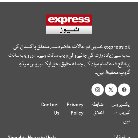
express.pk
خبروں اور حالات حاضرہ سے متعلق پاکستان کی
سب سے زیادہ وزٹ کی جانے والی ویب سائٹ ہے۔ اس ویب سائٹ
پر شائع شدہ تمام مواد کے جملہ حقوق بحق ایکسپریس میڈیا
گروپ محفوظ ہیں۔
ایکسپریس
ضابطہ
Privacy
Contact
کے بارے
اخلاق
Policy
Us
میں
صفحۂ اول
Showbiz News in Urdu