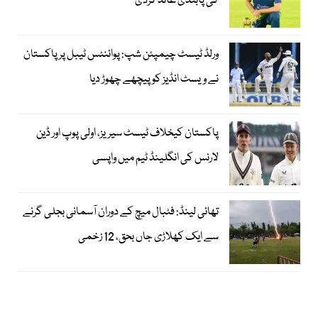
کی پابندی عائد کردی
ورلڈ ٹیسٹ چیمپئن شپ: پوائنٹس ٹیبل پر پاکستان
نے ویسٹ انڈیز کو پیچھے چھوڑ دیا
پاکستان کیخلاف ٹیسٹ سیریز، اولی پوپ اور ڈین
لارنس کی انگلینڈ ٹیم میں واپسی
تھائی لینڈ: فٹبال میچ کے دوران آسمانی بجلی گرنے
سے ایک کھلاڑی جاں بحق، 12 زخمی