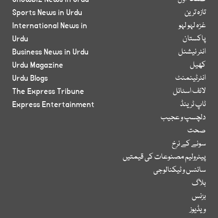
تازہ ترین
Sports News in Urdu
غزہ لہو لہو
International News in
پاکستان
Urdu
انٹر نیشنل
Business News in Urdu
کھیل
Urdu Magazine
انٹرٹینمنٹ
Urdu Blogs
لائف اسٹائل
The Express Tribune
ٹاپ ٹرینڈ
Express Entertainment
دلچسپ و عجیب
صحت
سونے کے نرخ
پیٹرولیم مصنوعات کی قیمتیں
سائنس و ٹیکنالوجی
بلاگ
بزنس
ویڈیوز