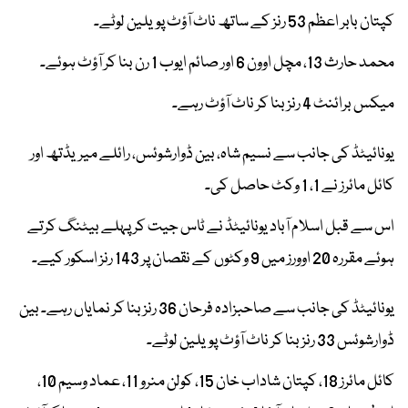
کپتان بابر اعظم 53 رنز کے ساتھ ناٹ آؤٹ پویلین لوٹے۔
محمد حارث 13، مچل اوون 6 اور صائم ایوب 1 رن بنا کر آؤٹ ہوئے۔
میکس برائنٹ 4 رنز بنا کر ناٹ آؤٹ رہے۔
یونائیٹڈ کی جانب سے نسیم شاہ، بین ڈوارشوئس، رائلے میریڈتھ اور
کائل مائرز نے 1، 1 وکٹ حاصل کی۔
اس سے قبل اسلام آباد یونائیٹڈ نے ٹاس جیت کر پہلے بیٹنگ کرتے
ہوئے مقررہ 20 اوورز میں 9 وکٹوں کے نقصان پر 143 رنز اسکور کیے۔
یونائیٹڈ کی جانب سے صاحبزادہ فرحان 36 رنز بنا کر نمایاں رہے۔ بین
ڈوارشوئس 33 رنز بنا کر ناٹ آؤٹ پویلین لوٹے۔
کائل مائرز 18، کپتان شاداب خان 15، کولن منرو 11، عماد وسیم 10،