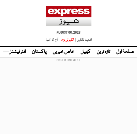
AUGUST 06, 2026
اشتہار لگائیں |
لائیو ٹی وی
| آج کا اخبار
صفحۂ اول
تازہ ترین
کھیل
خاص خبریں
پاکستان
انٹر نیشنل
ٹا