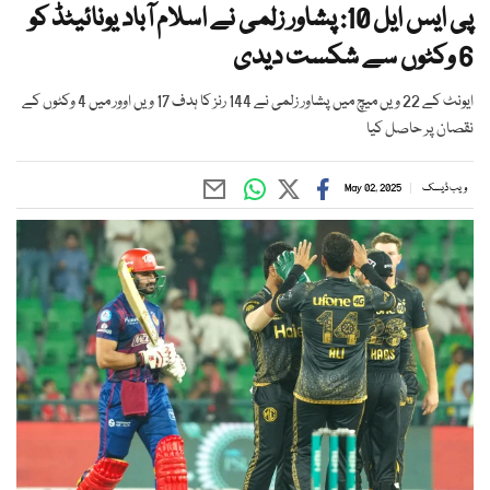
پی ایس ایل 10: پشاور زلمی نے اسلام آباد یونائیٹڈ کو
6 وکٹوں سے شکست دیدی
ایونٹ کے 22 ویں میچ میں پشاور زلمی نے 144 رنز کا ہدف 17 ویں اوور میں 4 وکٹوں کے
نقصان پر حاصل کیا
ویب ڈیسک
May 02, 2025