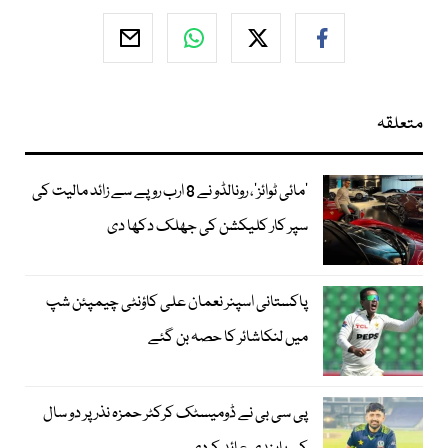
متعلقہ
’مائی ٹوائز‘، رونالڈو نے 8 ارب روپے سے زائد مالیت کی
سپر کار کلیکشن کی جھلک دکھا دی
پاکستانی اسپنر نعمان علی کاؤنٹی چیمپئن شپ
میں لنکاشائر کا حصہ بن گئے
پی سی بی نے ڈومیسٹک کرکٹر حمزہ نذر پر دو سال