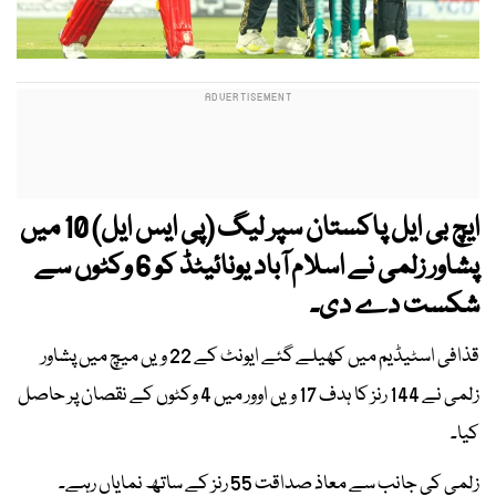
ایچ بی ایل پاکستان سپر لیگ (پی ایس ایل) 10 میں
پشاور زلمی نے اسلام آباد یونائیٹڈ کو 6 وکٹوں سے
شکست دے دی۔
قذافی اسٹیڈیم میں کھیلے گئے ایونٹ کے 22 ویں میچ میں پشاور
زلمی نے 144 رنز کا ہدف 17 ویں اوور میں 4 وکٹوں کے نقصان پر حاصل
کیا۔
زلمی کی جانب سے معاذ صداقت 55 رنز کے ساتھ نمایاں رہے۔