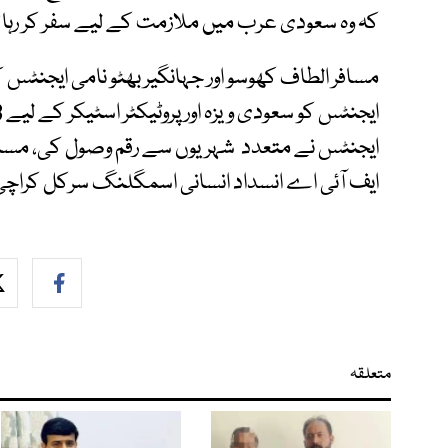
کہ وہ سعودی عرب میں ملازمت کے لیے سفر کر رہا ت
مسافر الطاف کھوسو اور جہانگیر بھٹو نامی ایجنٹس 
ایجنٹس نے متعدد شہریوں سے رقم وصول کی، مسافرو
ایف آئی اے انسداد انسانی اسمگلنگ سرکل کراچی م
متعلقہ