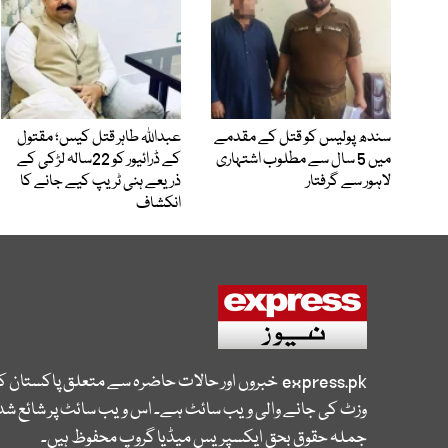
سندھ پولیس کو قتل کے مقدمے
عبداللہ طاہر قتل کیس؛ مقتول
میں 5 سال سے مطلوب اشتہاری
کے ڈرائیور کو 22سالہ لڑکی کے
لاہور سے گرفتار
ذریعے ہنی ٹریپ کیے جانے کا
انکشاف
express.pk
خبروں اور حالات حاضرہ سے متعلق پاکستان 
وزٹ کی جانے والی ویب سائٹ ہے۔ اس ویب سائٹ پر شائع شدہ
جملہ حقوق بحق ایکسپریس میڈیا گروپ محفوظ ہیں۔