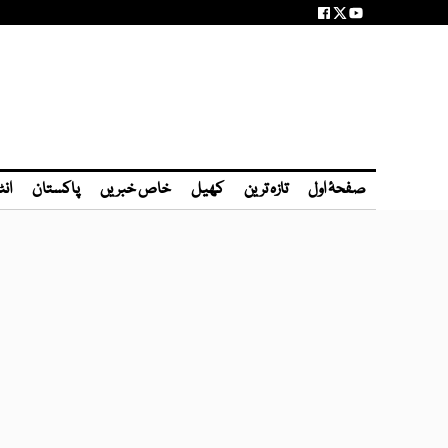
صفحۂ اول
تازہ ترین
کھیل
خاص خبریں
پاکستان
انٹ