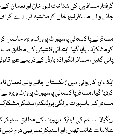
گرفتار مسافروں کی شناخت لیور خان اور نعمان کے ن
جانے والے مسافر لیور خان کو مشتبہ قرار دے کر آف ل
مسافر نے پاکستانی پاسپورٹ پر ورک ویزہ حاصل کر 
کو مشکوک پایا گیا۔ ابتدائی تفتیش کے مطابق مسا
پائی گئیں، مسافر انگور اڈہ بارڈر کے ذریعے غیر قانون
ایک اور کارروائی میں ازبکستان جانے والے نعمان نام
کردیا گیا، مسافر پاکستانی پاسپورٹ پر وزٹ ویزہ لے ک
مسافر کے پاسپورٹ پر لگی پروٹیکٹر اسٹیکر مشکوک 
ریگولا سسٹم کی فرانزک رپورٹ کے مطابق اسٹیکر کے 
علامات غائب تھیں، اور اسٹیکر نمبر بھی درج نہیں ت