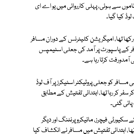
اموں سے ہوئی، پہلی کارروائی میں یو اے ای
وڈ کیا گیا۔
رکھا تھا، امیگریشن کلیئرنس کے دوران مسافر
فر کے پاسپورٹ پر آمد کی جعلی اسٹیمپس
ی آمدورفت کرتا رہا ہے۔
ی مسافر کو جعلی پروٹیکٹر اسٹیکرز پر آف لوڈ
ر سفر کر رہا تھا، ابتدائی تفتیش کے مطابق
پائی گئی۔
سکیورٹی فیچرز، مائیکرو پرنٹنگ اور دیگر
ھا، ابتدائی تفتیش میں مسافر نے انکشاف کیا