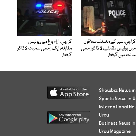
کراچی، شہر کے مختلف علاقوں
کراچی، آرام باغ میں پولیس
میں پولیس مقابلے، 3 ڈاکو زخمی
مقابلہ، ایک زخمی سمیت 2 ڈاکو
حالت میں گرفتار
گرفتار
Showbiz News in
Sports News in U
International Ne
Urdu
Business News in
Urdu Magazine