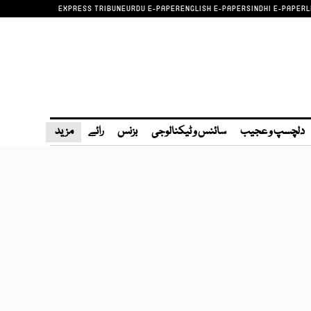
EXPRESS TRIBUNE
URDU E-PAPER
ENGLISH E-PAPER
SINDHI E-PAPER
L
دلچسپ و عجیب
سائنس و ٹیکنالوجی
بزنس
رائے
مزید