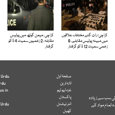
کراچی؛ رات گئے مختلف علاقوں
کراچی، میمن گوٹھ میں پولیس
میں مبینہ پولیس مقابلے، 8
مقابلہ، 2 زخمیوں سمیت 4 ڈاکو
زخمی سمیت 12 ڈاکو گرفتار
گرفتار
صفحۂ اول
 Urdu
تازہ ترین
rdu
غزہ لہو لہو
ws in
پاکستان
کی سب سے زیادہ
انٹر نیشنل
 Urdu
 تمام مواد کے
کھیل