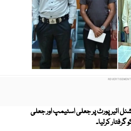
شنل ائیرپورٹ پر جعلی اسٹیمپ اور جعلی