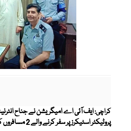
ایف آئی اے امیگریشن نے جناح انٹرنی
کراچی:
پروٹیکٹر اسٹیکرز پر سفر کرنے والے 2 مسافروں کو گرفتار کرلیا۔