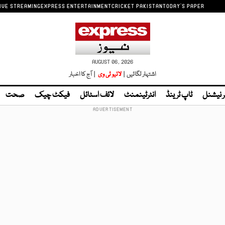
IVE STREAMING
EXPRESS ENTERTAINMENT
CRICKET PAKISTAN
TODAY'S PAPER
AUGUST 06, 2026
اشتہار لگائیں |
لائیو ٹی وی
| آج کا اخبار
ر نیشنل
ٹاپ ٹرینڈ
انٹرٹینمنٹ
لائف اسٹائل
فیکٹ چیک
صحت