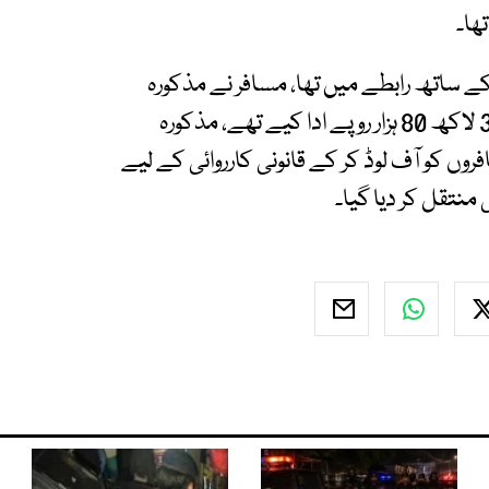
ھا۔
کے ساتھ رابطے میں تھا، مسافر نے مذکورہ
ایجنٹس کو سعودی ویزہ اور پروٹیکٹر اسٹیکر کے لیے 3 لاکھ 80 ہزار روپے ادا کیے تھے، مذکورہ
ں کو آف لوڈ کر کے قانونی کارروائی کے لیے
نتقل کر دیا گیا۔