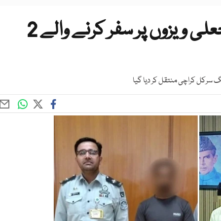
جناح انٹرنیشنل ائیرپورٹ پر جعلی ویزوں پر سفر کرنے والے 2
نگ سرکل کراچی منتقل کر دیا گیا