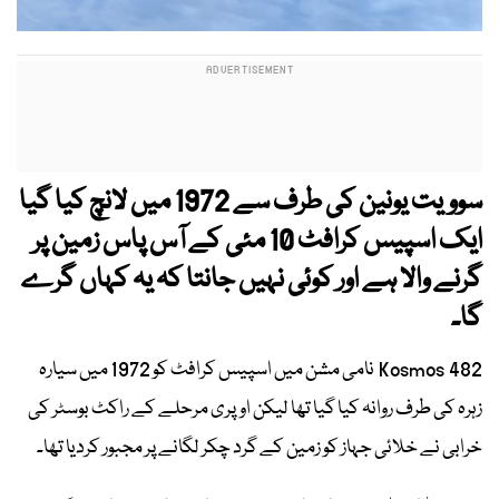
سوویت یونین کی طرف سے 1972 میں لانچ کیا گیا
ایک اسپیس کرافٹ 10 مئی کے آس پاس زمین پر
گرنے والا ہے اور کوئی نہیں جانتا کہ یہ کہاں گرے
گا۔
Kosmos 482 نامی مشن میں اسپیس کرافٹ کو 1972 میں سیارہ
زہرہ کی طرف روانہ کیا گیا تھا لیکن اوپری مرحلے کے راکٹ بوسٹر کی
خرابی نے خلائی جہاز کو زمین کے گرد چکر لگانے پر مجبور کردیا تھا۔