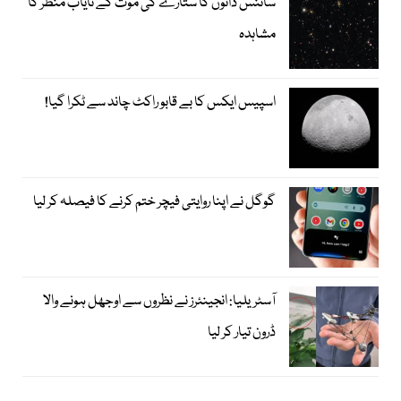
سائنس دانوں کا ستارے کی موت کے نایاب منظر کا
مشاہدہ
اسپیس ایکس کا بے قابو راکٹ چاند سے ٹکرا گیا!
گوگل نے اپنا روایتی فیچر ختم کرنے کا فیصلہ کر لیا
آسٹریلیا: انجینئرز نے نظروں سے اوجھل ہونے والا
ڈرون تیار کر لیا