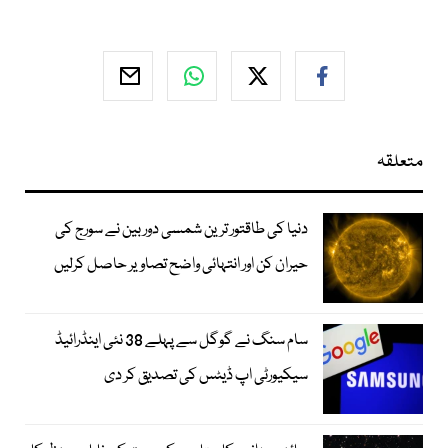
متعلقہ
دنیا کی طاقتور ترین شمسی دوربین نے سورج کی
حیران کن اور انتہائی واضح تصاویر حاصل کرلیں
سام سنگ نے گوگل سے پہلے 38 نئی اینڈرائیڈ
سیکیورٹی اپ ڈیٹس کی تصدیق کر دی