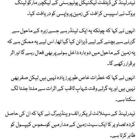
نیدرلینڈ کی ڈیلفٹ ٹیکنیکل یونیورسٹی کے لیکچرر مارکو لینگ
بروک نے اسپیس کرافٹ کی زمین پر واپسی کو دریافت کیا۔
انہوں نے کہا کہ چونکہ یہ ایک لینڈر ہے جسے زہرہ کے ماحول سے
گزرنے سے بچنے کے لیے ڈیزائن کیا گیا تھا، اس لیے یہ ممکن ہے کہ
یہ زمین کے ماحول میں دوبارہ داخل ہونے پر بھی فعال رہے گا اور اثر
برقرار رکھے گا۔
انہوں نے کہا کہ خطرات خاص طور پر زیادہ نہیں ہیں لیکن صفر بھی
نہیں ہیں اور یہ گرتے وقت شہابِ ثاقب کے اثرات سے ملتا جلتا لگ
سکتا ہے۔
نیدرلینڈ کے سیٹلائٹ ٹریکر رالف وینڈیبرگ نے کہا کہ ان کی حاصل
کردہ تصاویر کا ایک سیٹ زمین کے مدار میں کوسموس کیپسول کو
ظاہر کرتا ہے۔