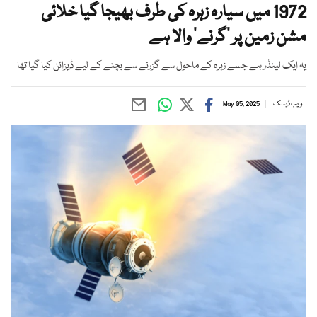
1972 میں سیارہ زہرہ کی طرف بھیجا گیا خلائی
مشن زمین پر ’گرنے‘ والا ہے
یہ ایک لینڈر ہے جسے زہرہ کے ماحول سے گزرنے سے بچنے کے لیے ڈیزائن کیا گیا تھا
ویب ڈیسک
May 05, 2025