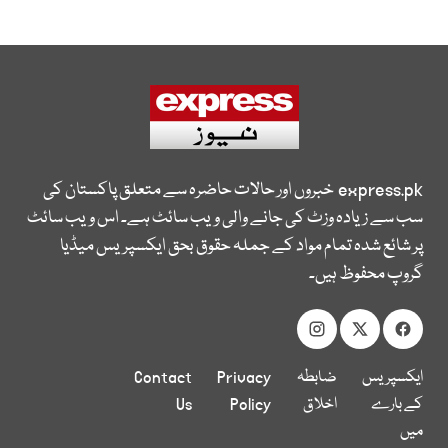
express.pk
خبروں اور حالات حاضرہ سے متعلق پاکستان کی
سب سے زیادہ وزٹ کی جانے والی ویب سائٹ ہے۔ اس ویب سائٹ
پر شائع شدہ تمام مواد کے جملہ حقوق بحق ایکسپریس میڈیا
گروپ محفوظ ہیں۔
ایکسپریس
ضابطہ
Privacy
Contact
کے بارے
اخلاق
Policy
Us
میں