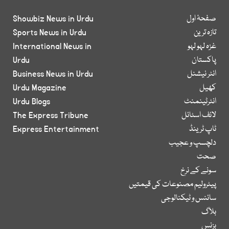
صفحۂ اول
Showbiz News in Urdu
تازہ ترین
Sports News in Urdu
غزہ لہو لہو
International News in
پاکستان
Urdu
انٹر نیشنل
Business News in Urdu
کھیل
Urdu Magazine
انٹرٹینمنٹ
Urdu Blogs
لائف اسٹائل
The Express Tribune
ٹاپ ٹرینڈ
Express Entertainment
دلچسپ و عجیب
صحت
سونے کے نرخ
پیٹرولیم مصنوعات کی قیمتیں
سائنس و ٹیکنالوجی
بلاگ
بزنس