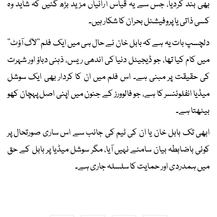
بھی بند کردیا، جس سے یہ قیاس آرائیاں مزید بڑھ گئیں کہ شاید وہ
کسی ذاتی یا پروفیشنل بحران کا شکار ہیں۔
دلچسپ بات یہ ہے کہ بابل خان نے حال ہی میں ایک فلم ’’لاگ آؤٹ‘‘
میں کام کیا تھا، جو ڈیجیٹل دنیا کی اندھی ریس، ذہنی دباؤ اور شہرت
کی حقیقت پر مبنی ہے۔ اس فلم میں ان کا کردار بھی ایک سوشل
میڈیا انفلوئنسر کا ہے، جو فالوورز کے جنون میں اپنی اصل پہچان کھو
بیٹھتا ہے۔
ابھی تک بابل خان یا ان کی ٹیم کی جانب سے اس ساری صورتحال پر
کوئی باضابطہ بیان سامنے نہیں آیا، مگر سوشل میڈیا پر بابل کے حق
میں ہمدردی اور حمایت کا سلسلہ جاری ہے۔