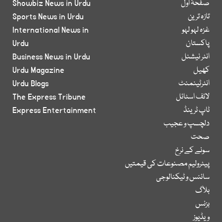
صفحۂ اول
Showbiz News in Urdu
تازہ ترین
Sports News in Urdu
غزہ لہو لہو
International News in
پاکستان
Urdu
انٹر نیشنل
Business News in Urdu
کھیل
Urdu Magazine
انٹرٹینمنٹ
Urdu Blogs
لائف اسٹائل
The Express Tribune
ٹاپ ٹرینڈ
Express Entertainment
دلچسپ و عجیب
صحت
سونے کے نرخ
پیٹرولیم مصنوعات کی قیمتیں
سائنس و ٹیکنالوجی
بلاگ
بزنس
ویڈیوز