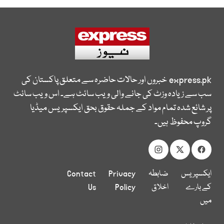
express.pk
خبروں اور حالات حاضرہ سے متعلق پاکستان کی
سب سے زیادہ وزٹ کی جانے والی ویب سائٹ ہے۔ اس ویب سائٹ
پر شائع شدہ تمام مواد کے جملہ حقوق بحق ایکسپریس میڈیا
گروپ محفوظ ہیں۔
ایکسپریس
ضابطہ
Privacy
Contact
کے بارے
اخلاق
Policy
Us
میں