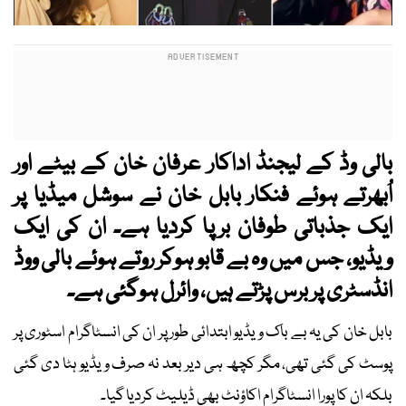
بالی وڈ کے لیجنڈ اداکار عرفان خان کے بیٹے اور
اُبھرتے ہوئے فنکار بابل خان نے سوشل میڈیا پر
ایک جذباتی طوفان برپا کردیا ہے۔ ان کی ایک
ویڈیو، جس میں وہ بے قابو ہوکر روتے ہوئے بالی ووڈ
انڈسٹری پر برس پڑتے ہیں، وائرل ہوگئی ہے۔
بابل خان کی یہ بے باک ویڈیو ابتدائی طور پر ان کی انسٹاگرام اسٹوری پر
پوسٹ کی گئی تھی، مگر کچھ ہی دیر بعد نہ صرف ویڈیو ہٹا دی گئی
بلکہ ان کا پورا انسٹاگرام اکاؤنٹ بھی ڈیلیٹ کردیا گیا۔