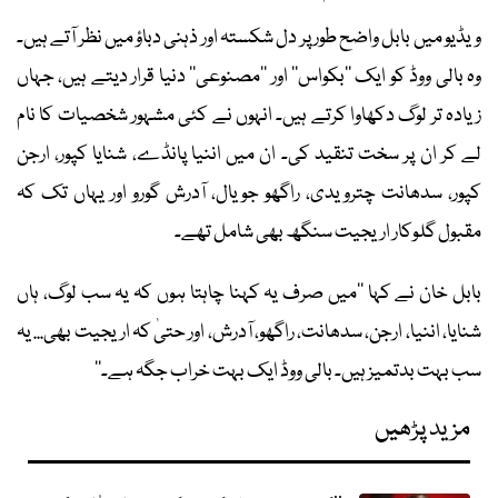
ویڈیو میں بابل واضح طور پر دل شکستہ اور ذہنی دباؤ میں نظر آتے ہیں۔
وہ بالی ووڈ کو ایک ’’بکواس‘‘ اور ’’مصنوعی‘‘ دنیا قرار دیتے ہیں، جہاں
زیادہ تر لوگ دکھاوا کرتے ہیں۔ انہوں نے کئی مشہور شخصیات کا نام
لے کر ان پر سخت تنقید کی۔ ان میں اننیا پانڈے، شنایا کپور، ارجن
کپور، سدھانت چترویدی، راگھو جویال، آدرش گورو اور یہاں تک کہ
مقبول گلوکار اریجیت سنگھ بھی شامل تھے۔
بابل خان نے کہا ’’میں صرف یہ کہنا چاہتا ہوں کہ یہ سب لوگ، ہاں
شنایا، اننیا، ارجن، سدھانت، راگھو، آدرش، اور حتیٰ کہ اریجیت بھی... یہ
سب بہت بدتمیز ہیں۔ بالی ووڈ ایک بہت خراب جگہ ہے۔‘‘
مزید پڑھیں