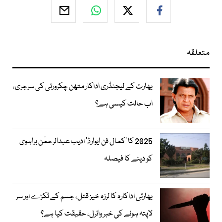
متعلقہ
بھارت کے لیجنڈری اداکار متھن چکرورتی کی سرجری،
اب حالت کیسی ہے؟
2025 کا ’کمال فن ایوارڈ‘ ادیب عبدالرحمٰن براہوی
کو دینے کا فیصلہ
بھارتی اداکارہ کا لرزہ خیز قتل، جسم کے ٹکڑے اور سر
لاپتہ ہونے کی خبر وائرل، حقیقت کیا ہے؟