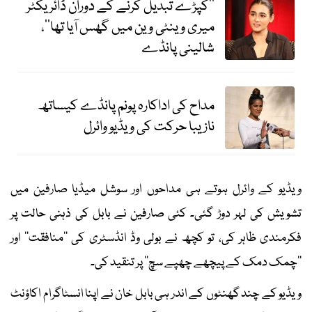
’’کپڑے تبدیل کرنے کے دوران ڈائریکٹر
میری وینٹی وین میں گھس آیا تھا‘‘،
شالینی پانڈے
مداح کی اداکارہ پونم پانڈے کیساتھ
نازیبا حرکت کی ویڈیو وائرل
ویڈیو کے وائرل ہوتے ہی مداحوں اور سوشل میڈیا صارفین میں
تشویش کی لہر دوڑ گئی۔ کئی صارفین نے بابل کی ذہنی حالت پر
فکرمندی ظاہر کی، تو کچھ نے بولی وڈ انڈسٹری کی ’’منافقت‘‘ اور
’’چمک دمک کے پیچھے چھپے سچ‘‘ پر تنقید کی۔
ویڈیو کے چند گھنٹوں کے اندر ہی بابل خان نے اپنا انسٹاگرام اکاؤنٹ