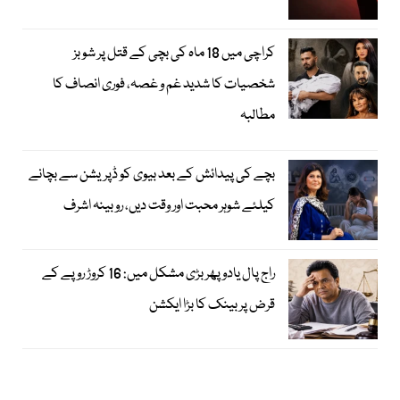
کراچی میں 18 ماہ کی بچی کے قتل پر شوبز
شخصیات کا شدید غم و غصہ، فوری انصاف کا
مطالبہ
بچے کی پیدائش کے بعد بیوی کو ڈپریشن سے بچانے
کیلئے شوہر محبت اور وقت دیں، روبینہ اشرف
راج پال یادو پھر بڑی مشکل میں: 16 کروڑ روپے کے
قرض پر بینک کا بڑا ایکشن