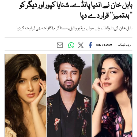
بابل خان نے اننیا پانڈے، شنایا کپور اور دیگر کو
’’بدتمیز‘‘ قرار دے دیا
بابل خان کی زاروقطار روتے ہوئے ویڈیو وائرل، انسٹاگرام اکاؤنٹ بھی ڈیلیٹ کر دیا
ویب ڈیسک
May 04, 2025