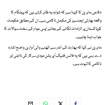
دفاعی ماہرین کا کہنا ہے کہ شواہد یہ ظاہر کرتے ہیں کہ پہلگام کا
واقعہ بھارتی ایجنسیز کی مکمل ناکامی ہے۔ ان کے مطابق حکومت
کو پاکستان پر الزامات لگانے کے بجائے اپنی عوام کے سخت سوالات کا
جواب دینا چاہیے۔
ماہرین نے کہا کہ بھارت کے اندر سے اٹھنے والی آوازیں واضح اشارہ
دے رہی ہیں کہ یہ فالس فلیگ آپریشن مودی سرکار کی نااہلی اور
ناکامی کا ثبوت ہے۔