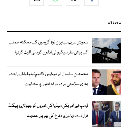
متعلقہ
سعودی عرب نے ایران نواز گروہوں کے ممکنہ حملے
کے پیش نظر سیکیورٹی اداروں کو ہائی الرٹ کر دیا
محمد بن سلمان اور میکرون کا اہم ٹیلیفونک رابطہ،
بحری سلامتی اور دو طرفہ تعاون پر مشاورت
ٹرمپ نے امریکی میڈیا کی خبروں کو جھوٹا پروپیگنڈا
قرار دے دیا، وزیر دفاع کی بھرپور حمایت