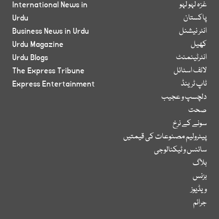
غزہ لہو لہو
International News in
پاکستان
Urdu
انٹر نیشنل
Business News in Urdu
کھیل
Urdu Magazine
انٹرٹینمنٹ
Urdu Blogs
لائف اسٹائل
The Express Tribune
ٹاپ ٹرینڈ
Express Entertainment
دلچسپ و عجیب
صحت
سونے کے نرخ
پیٹرولیم مصنوعات کی قیمتیں
سائنس و ٹیکنالوجی
بلاگ
بزنس
ویڈیوز
جرائم