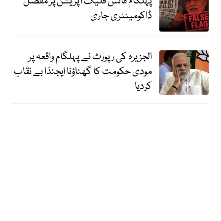
پہلگام فالس فلیگ آپریشن پر مُفصّل
ڈاکومینٹری جاری
الجزیرہ کی رپورٹ نے پہلگام واقعہ پر
مودی حکومت کا گھناؤنا ایجنڈا بے نقاب
کردیا