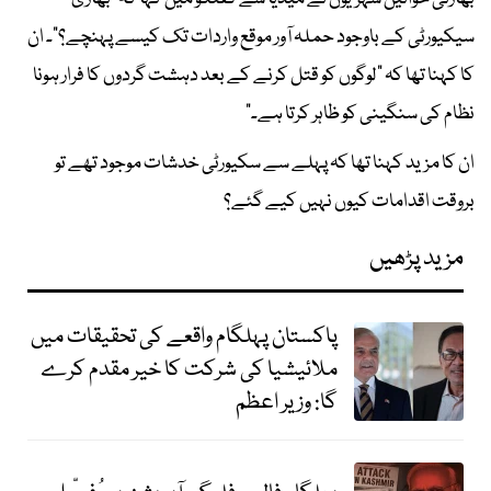
سیکیورٹی کے باوجود حملہ آور موقع واردات تک کیسے پہنچے؟"۔ ان
کا کہنا تھا کہ "لوگوں کو قتل کرنے کے بعد دہشت گردوں کا فرار ہونا
نظام کی سنگینی کو ظاہر کرتا ہے۔"
ان کا مزید کہنا تھا کہ پہلے سے سکیورٹی خدشات موجود تھے تو
بروقت اقدامات کیوں نہیں کیے گئے؟
مزید پڑھیں
پاکستان پہلگام واقعے کی تحقیقات میں
ملائیشیا کی شرکت کا خیر مقدم کرے
گا: وزیر اعظم