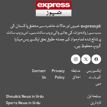
express.pk
خبروں اور حالات حاضرہ سے متعلق پاکستان کی
سب سے زیادہ وزٹ کی جانے والی ویب سائٹ ہے۔ اس ویب سائٹ
پر شائع شدہ تمام مواد کے جملہ حقوق بحق ایکسپریس میڈیا
گروپ محفوظ ہیں۔
ایکسپریس
ضابطہ
Privacy
Contact
کے بارے
اخلاق
Policy
Us
میں
صفحۂ اول
Showbiz News in Urdu
تازہ ترین
Sports News in Urdu