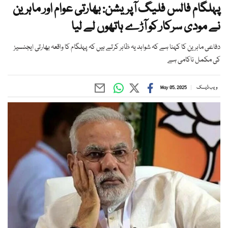
پہلگام فالس فلیگ آپریشن: بھارتی عوام اور ماہرین
نے مودی سرکار کو آڑے ہاتھوں لے لیا
دفاعی ماہرین کا کہنا ہے کہ شواہد یہ ظاہر کرتے ہیں کہ پہلگام کا واقعہ بھارتی ایجنسیز
کی مکمل ناکامی ہے
ویب ڈیسک
May 05, 2025