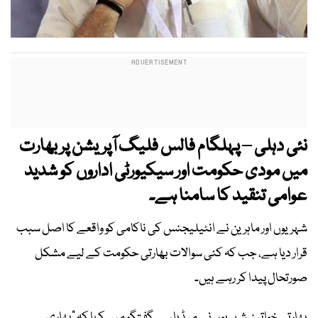
نئی دہلی – پہلگام فالس فلیگ آپریشن پر بھارت
میں مودی حکومت اور سیکیورٹی اداروں کو شدید
عوامی تنقید کا سامنا ہے۔
شہریوں اور ماہرین نے انٹیلیجنس کی ناکامی کو واقعے کا اصل سبب
قرار دیا ہے، جب کہ کئی سوالات بھارتی حکومت کے لیے مشکل
صورتحال پیدا کر رہے ہیں۔
بھارتی خواتین شہریوں نے میڈیا سے گفتگو میں کہا کہ "بھاری