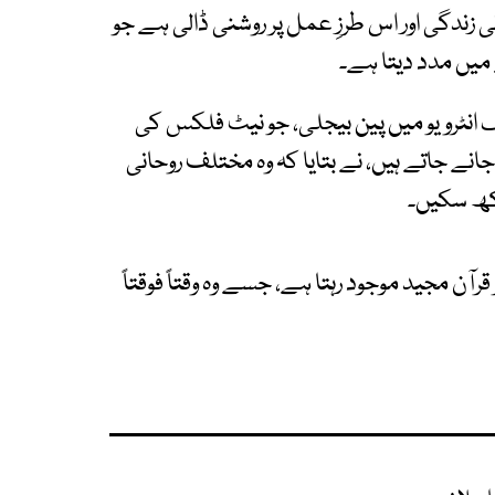
نی زندگی اور اس طرزِ عمل پر روشنی ڈالی ہے جو
 میں مدد دیتا ہے۔
نٹرویو میں پین بیجلی، جو نیٹ فلکس کی
جانے جاتے ہیں، نے بتایا کہ وہ مختلف روحانی
رکھ سکیں۔
قرآن مجید موجود رہتا ہے، جسے وہ وقتاً فوقتاً