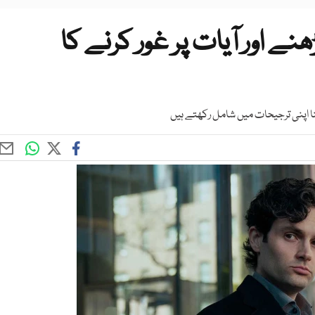
ھنے اور آیات پر غور کرنے کا
 پڑھنا اپنی ترجیحات میں شامل رکھتے ہیں