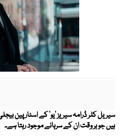
سیریل کلر ڈرامہ سیریز ’یو‘ کے اسٹار پین بیجل
ہیں جو ہر وقت ان کے سرہانے موجود رہتا ہے۔