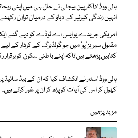
ہالی ووڈ اداکار پین بیجلی نے حال ہی میں اپنی روحا
انہیں زندگی کیرئیر کے دباؤ کے درمیان توازن رکھنے
امریکی جریدے یو ایس اے ٹوڈے کو دیے گئے ایک ا
مقبول سیریز ’یو‘ میں جو گولڈبرگ کے کردار کے لیے 
کتابیں پڑھتے ہیں تاکہ اپنے باطنی سکون کو برقرار 
ہالی ووڈ اسٹار نے انکشاف کیا کہ ان کے بیڈ سائیڈ پر 
کھول کر اس کی آیات کو پڑھ کر ان پر غور کرتے ہیں۔
مزید پڑھیں