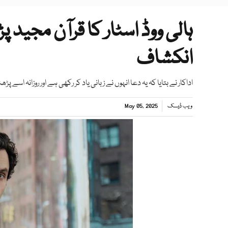
ہالی ووڈ اسٹار کا قرآن مجید پڑ
انکشاف
اداکار نے بتایا کہ یہ دعا انہوں نے زبانی یاد کر رکھی ہے اور روزانہ اسے
ویب ڈیسک
May 05, 2025