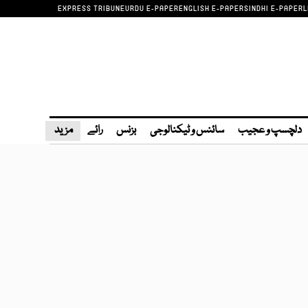
EXPRESS TRIBUNE
URDU E-PAPER
ENGLISH E-PAPER
SINDHI E-PAPER
L
دلچسپ و عجیب
سائنس و ٹیکنالوجی
بزنس
رائے
مزید