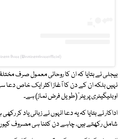
siness Buzz (@businessbuzzofficial)
بیجلی نے بتایا کہ ان کا روحانی معمول صرف مخ
نہیں بلکہ ان کے دن کا آغاز اکثر ایک خاص دعا س
اوبلیگیٹری پریئر‘ (طویل فرض نماز) ہے۔
اداکار نے بتایا کہ یہ دعا انہوں نے زبانی یاد کر رکھی
شامل رکھتے ہیں، چاہے دن کتنا ہی مصروف کیوں 