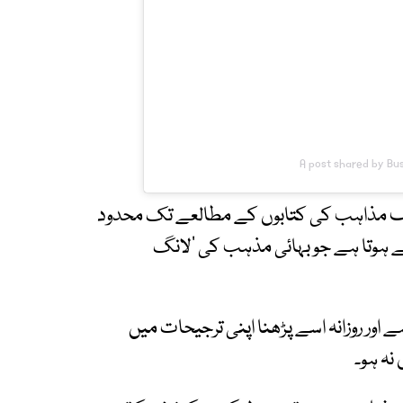
A post shared by Bu
تلف مذاہب کی کتابوں کے مطالعے تک محدود
ے ہوتا ہے جو بہائی مذہب کی ’لانگ
 ہے اور روزانہ اسے پڑھنا اپنی ترجیحات میں
نہ ہو۔