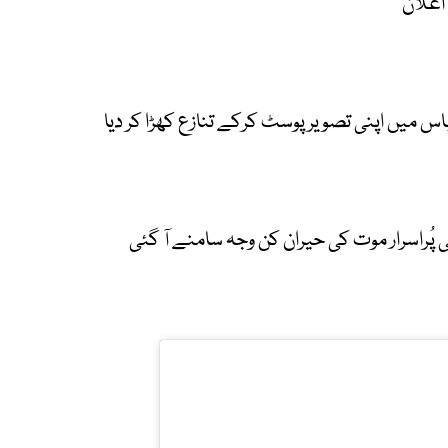
اعلان
س میں اپنی تصویر پوسٹ کرکے تنازع کھڑا کر دیا
ہ کی پُراسرار موت کی حیران کن وجہ سامنے آ گئی