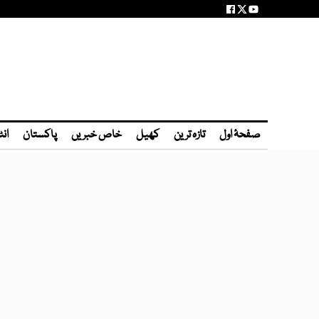
صفحۂ اول
تازہ ترین
کھیل
خاص خبریں
پاکستان
انٹ