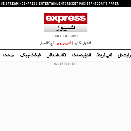
IVE STREAMING
EXPRESS ENTERTAINMENT
CRICKET PAKISTAN
TODAY'S PAPER
AUGUST 06, 2026
اشتہار لگائیں |
لائیو ٹی وی
| آج کا اخبار
ر نیشنل
ٹاپ ٹرینڈ
انٹرٹینمنٹ
لائف اسٹائل
فیکٹ چیک
صحت