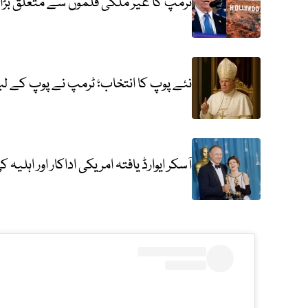
ٹرمپ کا غیر ملکی فلموں سے متعلق بڑا 
نئے پوپ کا انتخاب؛ ٹرمپ نے پوپ کے لبا
آسکر ایوارڈ یافتہ امریکی اداکار اور اہلی