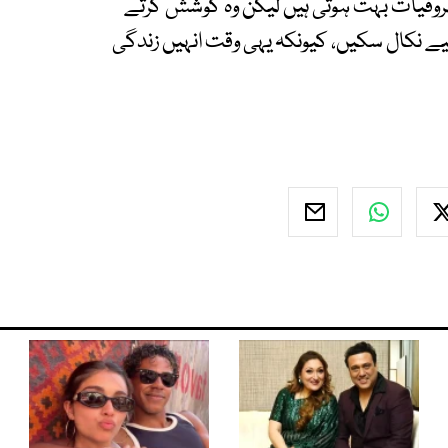
روفیات بہت ہوتی ہیں لیکن وہ کوشش کرتے
حانی سکون کے لیے نکال سکیں، کیونکہ یہی وقت انہیں زندگی