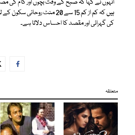
انہوں نے کہا کہ صبح کے وقت بچوں اور کام کی مص
ہیں کہ کم از کم 15 سے 20 منٹ رو
کی گہرائی اور مقصد کا احساس دلاتا ہے۔
متعلقہ