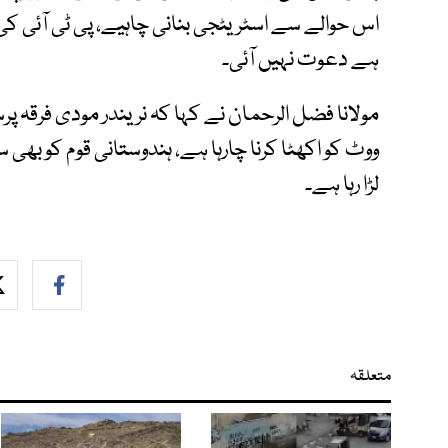
اس حوالے سے اسٹریٹجی بنانی چاہیے، پی ٹی آئی ک
ہے دعوت نہیں آئی۔
مولانا فضل الرحمان نے کہا کہ نریندر مودی فرقہ پ
ووٹ کو اکھٹا کرنا چارہا ہے، ہندوستانی قوم کو بھ
لڑا رہا ہے۔
متعلقہ