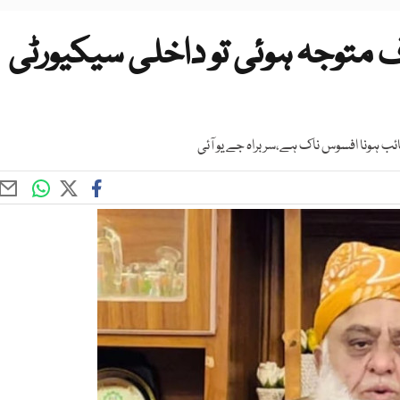
متوجہ ہوئی تو داخلی سیکیورٹی
ائب ہونا افسوس ناک ہے،سربراہ جے یو آئی