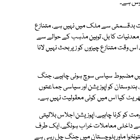
فسوس ہے۔
یادت بدقسمتی سے ملک میں نہیں ہے، متنازع
 معدنیات کا بل، توہین مذہب کے حوالے سے
 اس وقت متنازع چیزوں کو زیر بحث نہیں لانا
ہیں مضبوط سیاسی سوچ ہونی چاہیے، جنگ
، ہندوستان کو اپوزیشن اور سیاسی جماعتوں
ریٹ کیا اس میں کوئی معقولیت نہیں ہے۔
ت کو کرنا چاہیے، اپوزیشن اجلاس بلالیتی
 سے داخلی معاملات خراب ہونگے، ایک طرف
ونخوا ماور بلوچستان میں جنگ چل رہی ہے