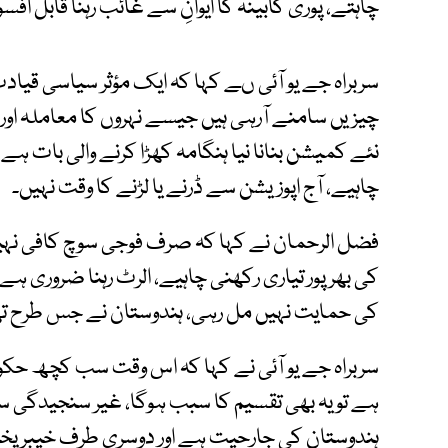
چاہتے، پوری کابینہ کا ایوانِ سے غائب رہنا قابل ا
سربراہ جے یو آئی ںے کہا کہ ایک مؤثر سیاسی ق
چیزیں سامنے آرہی ہیں جیسے نہروں کا معاملہ اور
نئے کمیشن بنانا نیا ہنگامہ کھڑا کرنے والی بات ہے،
چاہیے، آج اپوزیشن سے ڈرنے یا لڑنے کا وقت نہیں۔
فضل الرحمان نے کہا کہ صرف فوجی سوچ کافی ن
کی بھرپور تیاری رکھنی چاہیے، الرٹ رہنا ضروری ہے
کی حمایت نہیں مل رہی، ہندوستان نے جس طرح تھ
سربراہ جے یو آئی نے کہا کہ اس وقت سب کچھ حکوم
ہے تو یہ بھی تقسیم کا سبب ہوگا، غیر سنجیدگی
ہندوستان کی جارحیت ہے اور دوسری طرف خیبرپخت