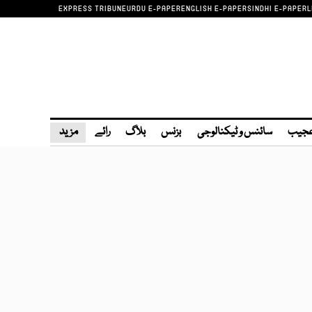
EXPRESS TRIBUNE
URDU E-PAPER
ENGLISH E-PAPER
SINDHI E-PAPER
L
عجیب
سائنس و ٹیکنالوجی
بزنس
بلاگ
رائے
مزید