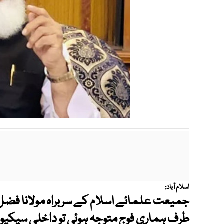
اسلام آباد:
جمیعت علمائے اسلام کے سربراہ مولانا فضل 
طرف ہماری فوج متوجہ ہوئی تو داخلی سیکیورٹی