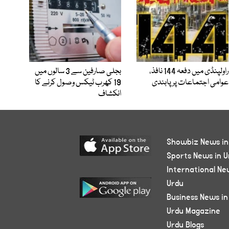
راولپنڈی میں دفعہ 144 نافذ،
بجلی صارفین سے 3 سالوں میں
عوامی اجتماعات پر پابندی
19 کھرب ٹیکس وصول کرنے کا
انکشاف
Showbiz News in
Sports News in U
International Ne
Urdu
Business News in
Urdu Magazine
Urdu Blogs