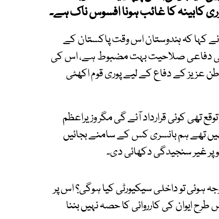
ری کابینہ کا غائب ہونا افسوس ناک ہے۔
 نے کہا کہ ہندوستان اس وقت پاکستان کے
ن کی دفاعی صلاحیت بہت مضبوط ہے، اس کی
طن عزیز کے دفاع کے لیے پوری قوم اکھٹی
 توقع تھی کوئی قرارداد آئے گی مگر وزیراعظم
د نہیں تھے ہم بانسری کس کے سامنے بجائیں
شو پر غیر سنجیدگی دکھائی دی۔
ہ ہوئی تو داخلی سیکیورٹی کیا ہوگی؟ اس پر
س طرح ایوان کی کارروائی کا حصہ نہیں بننا