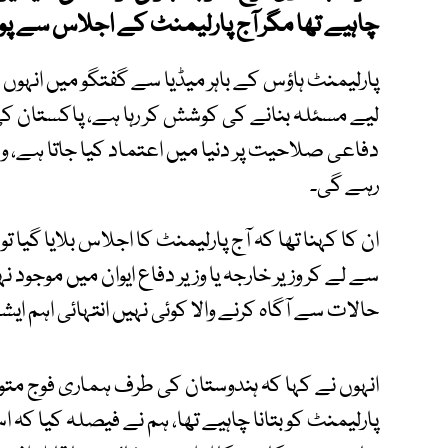
چاہیے تھا مگر آج پارلیمنٹ کے اجلاس سے پو
پارلیمنٹ ہاؤس کے باہر میڈیا سے گفتگو میں انہوں
لیے مسئلہ بنانے کی کوشش کر رہا ہے، پاکستا
دفاعی صلاحیت پر دنیا میں اعتماد کیا جاتا ہے، و
رہے گی۔
ان کا کہنا تھا کہ آج پارلیمنٹ کا اجلاس بلایا گیا تو
سے لے کر وزیر خارجہ یا وزیر دفاع ایوان میں موجو
حالات سے آگاہ کرنے والا کوئی نہیں انتہائی اہم ای
انہوں نے کہا کہ ہندوستان کی طرف ہماری فوج متوج
پارلیمنٹ کو بتانا چاہیے تھا، ہم نے فیصلہ کیا کہ ا