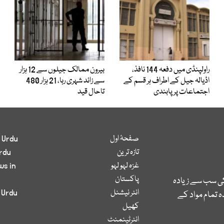
راولپنڈی میں دفعہ 144 نافذ،
بیرون ممالک جیلوں سے 12 ہزار
اڈیالہ جیل کے اطراف ہر قسم کے
سے زائد شہری رہا، 21 ہزار 480
اجتماعات پر پابندی
تاحال قید
صفحۂ اول
 Urdu
تازہ ترین
rdu
غزہ لہو لہو
ws in
پاکستان
کی سب سے زیادہ
انٹر نیشنل
 Urdu
 تمام مواد کے
کھیل
انٹرٹینمنٹ