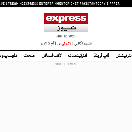
IVE STREAMING
EXPRESS ENTERTAINMENT
CRICKET PAKISTAN
TODAY'S PAPER
MAY 12, 2026
اشتہار لگائیں |
لائیو ٹی وی
| آج کا اخبار
نٹر نیشنل
ٹاپ ٹرینڈ
انٹرٹینمنٹ
لائف اسٹائل
صحت
دلچسپ و 