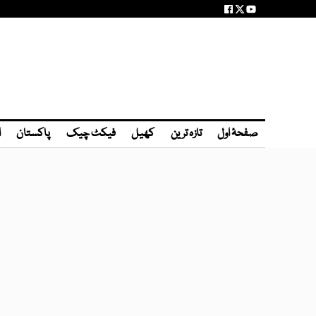
صفحۂ اول
تازہ ترین
کھیل
فیکٹ چیک
پاکستان
ا