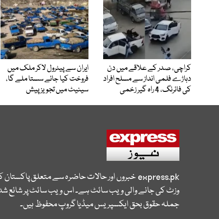
کراچی، صدر کے علاقے میں دن
ایران سے پیٹرول لاکر ملک میں
دہاڑے فلمی انداز سے مسلح افراد
فروخت کیا جائے سستا ملے گا،
کی فائرنگ، 4 راہ گیر زخمی
سینیٹ میں تجویز پیش
express.pk
خبروں اور حالات حاضرہ سے متعلق پاکستان 
وزٹ کی جانے والی ویب سائٹ ہے۔ اس ویب سائٹ پر شائع شدہ
جملہ حقوق بحق ایکسپریس میڈیا گروپ محفوظ ہیں۔