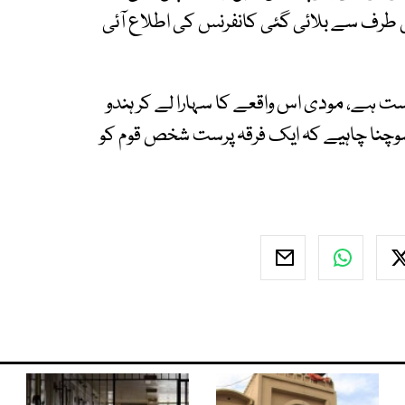
ی طرف سے بلائی گئی کانفرنس کی اطلاع آئی
رست ہے، مودی اس واقعے کا سہارا لے کر ہندو
ی سوچنا چاہیے کہ ایک فرقہ پرست شخص قوم کو