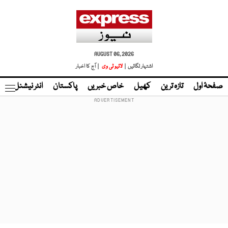
AUGUST 06, 2026
اشتہار لگائیں |
لائیو ٹی وی
| آج کا اخبار
صفحۂ اول
تازہ ترین
کھیل
خاص خبریں
پاکستان
انٹر نیشنل
ٹا