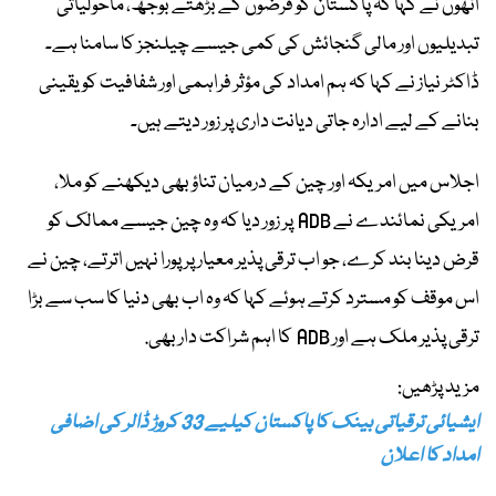
انھوں نے کہا کہ پاکستان کو قرضوں کے بڑھتے بوجھ، ماحولیاتی
تبدیلیوں اور مالی گنجائش کی کمی جیسے چیلنجز کا سامنا ہے۔
ڈاکٹر نیاز نے کہا کہ ہم امداد کی مؤثر فراہمی اور شفافیت کو یقینی
بنانے کے لیے ادارہ جاتی دیانت داری پر زور دیتے ہیں۔
اجلاس میں امریکہ اور چین کے درمیان تناؤ بھی دیکھنے کو ملا،
امریکی نمائندے نے ADB پر زور دیا کہ وہ چین جیسے ممالک کو
قرض دینا بند کرے، جو اب ترقی پذیر معیار پر پورا نہیں اترتے، چین نے
اس موقف کو مسترد کرتے ہوئے کہا کہ وہ اب بھی دنیا کا سب سے بڑا
ترقی پذیر ملک ہے اور ADB کا اہم شراکت دار بھی.
مزید پڑھیں:
ایشیائی ترقیاتی بینک کا پاکستان کیلیے 33 کروڑ ڈالر کی اضافی
امداد کا اعلان