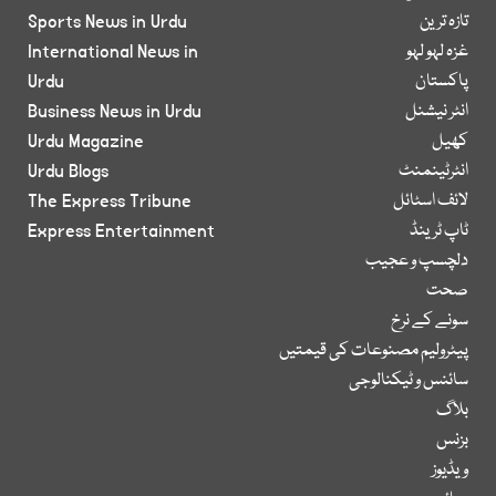
تازہ ترین
Sports News in Urdu
غزہ لہو لہو
International News in
پاکستان
Urdu
انٹر نیشنل
Business News in Urdu
کھیل
Urdu Magazine
انٹرٹینمنٹ
Urdu Blogs
لائف اسٹائل
The Express Tribune
ٹاپ ٹرینڈ
Express Entertainment
دلچسپ و عجیب
صحت
سونے کے نرخ
پیٹرولیم مصنوعات کی قیمتیں
سائنس و ٹیکنالوجی
بلاگ
بزنس
ویڈیوز