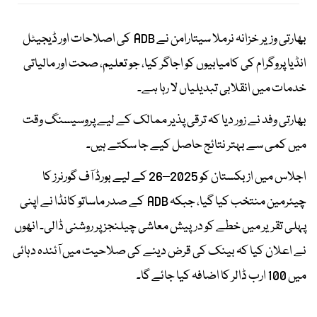
بھارتی وزیر خزانہ نرملا سیتارامن نے ADB کی اصلاحات اور ڈیجیٹل
انڈیا پروگرام کی کامیابیوں کو اجاگر کیا، جو تعلیم، صحت اور مالیاتی
خدمات میں انقلابی تبدیلیاں لا رہا ہے۔
بھارتی وفد نے زور دیا کہ ترقی پذیر ممالک کے لیے پروسیسنگ وقت
میں کمی سے بہتر نتائج حاصل کیے جا سکتے ہیں۔
اجلاس میں ازبکستان کو 2025–26 کے لیے بورڈ آف گورنرز کا
چیئرمین منتخب کیا گیا، جبکہ ADB کے صدر ماساتو کانڈا نے اپنی
پہلی تقریر میں خطے کو درپیش معاشی چیلنجز پر روشنی ڈالی۔ انھوں
نے اعلان کیا کہ بینک کی قرض دینے کی صلاحیت میں آئندہ دہائی
میں 100 ارب ڈالر کا اضافہ کیا جائے گا۔