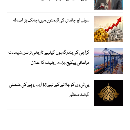
سونے اور چاندی کی قیمتوں میں اچانک بڑا اضافہ
کراچی کی بندرگاہوں کیلیے تاریخی ٹرانس شپمنٹ
مراعاتی پیکیج، بڑے ریلیف کا اعلان
پی ٹی وی کو چلانے کے لیے 13 ارب روپے کی ضمنی
گرانٹ منظور