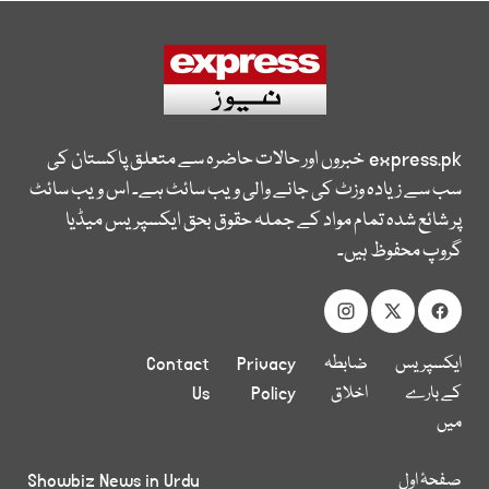
express.pk
خبروں اور حالات حاضرہ سے متعلق پاکستان کی
سب سے زیادہ وزٹ کی جانے والی ویب سائٹ ہے۔ اس ویب سائٹ
پر شائع شدہ تمام مواد کے جملہ حقوق بحق ایکسپریس میڈیا
گروپ محفوظ ہیں۔
ایکسپریس
ضابطہ
Privacy
Contact
کے بارے
اخلاق
Policy
Us
میں
صفحۂ اول
Showbiz News in Urdu