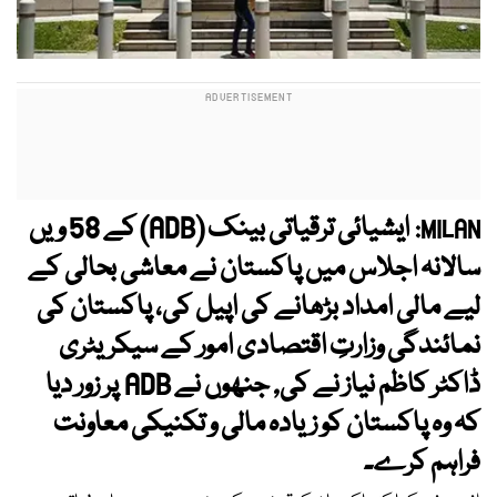
ایشیائی ترقیاتی بینک (ADB) کے 58 ویں
MILAN:
سالانہ اجلاس میں پاکستان نے معاشی بحالی کے
لیے مالی امداد بڑھانے کی اپیل کی، پاکستان کی
نمائندگی وزارتِ اقتصادی امور کے سیکریٹری
ڈاکٹر کاظم نیاز نے کی, جنھوں نے ADB پر زور دیا
کہ وہ پاکستان کو زیادہ مالی و تکنیکی معاونت
فراہم کرے۔