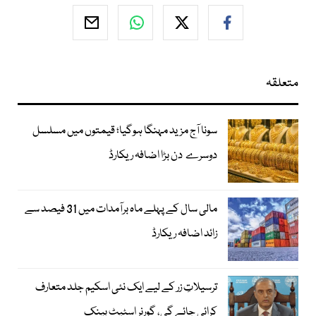
متعلقہ
سونا آج مزید مہنگا ہوگیا؛ قیمتوں میں مسلسل
دوسرے دن بڑا اضافہ ریکارڈ
مالی سال کے پہلے ماہ برآمدات میں 31 فیصد سے
زائد اضافہ ریکارڈ
ترسیلاتِ زر کے لیے ایک نئی اسکیم جلد متعارف
کرائی جائے گی، گورنر اسٹیٹ بینک