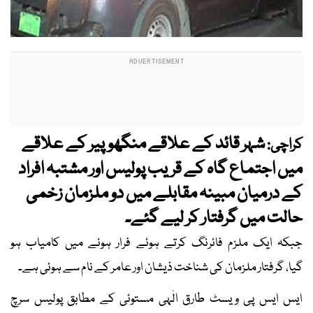
شہر قائد کے علاقے منگھوپیر کے علاقے
کراچی:
میں اجتماع گاہ کے قریب پولیس اور مشتبہ افراد
کے درمیان مبینہ مقابلے میں دو ملزمان زخمی
حالت میں گرفتار کر لیے گئے۔
جبکہ ایک ملزم فائرنگ کرتے ہوئے فرار ہونے میں کامیاب ہو
گیا، گرفتار ملزمان کی شناخت ذیشان اور عامر کے نام سے ہوئی ہے۔
ایس ایس پی ویسٹ طارق الٰہی مستوئی کے مطابق پولیس سرچ