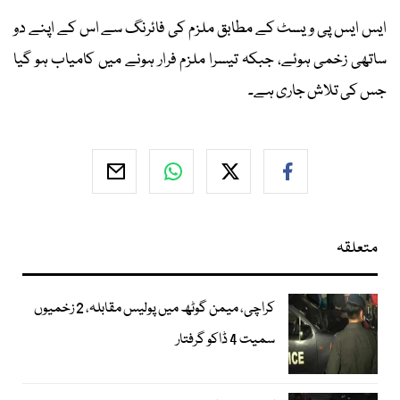
ایس ایس پی ویسٹ کے مطابق ملزم کی فائرنگ سے اس کے اپنے دو
ساتھی زخمی ہوئے، جبکہ تیسرا ملزم فرار ہونے میں کامیاب ہو گیا
جس کی تلاش جاری ہے۔
متعلقہ
کراچی، میمن گوٹھ میں پولیس مقابلہ، 2 زخمیوں
سمیت 4 ڈاکو گرفتار