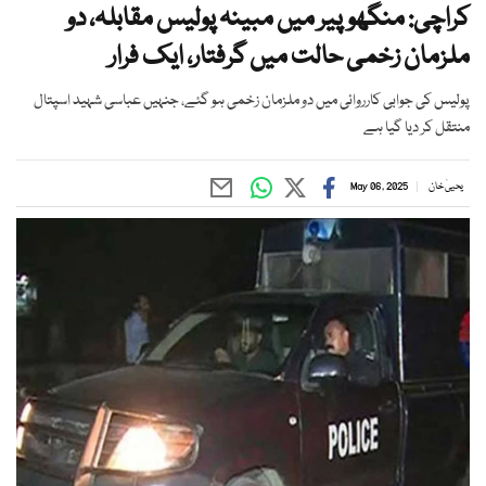
کراچی: منگھوپیر میں مبینہ پولیس مقابلہ، دو
ملزمان زخمی حالت میں گرفتار، ایک فرار
پولیس کی جوابی کارروائی میں دو ملزمان زخمی ہو گئے، جنہیں عباسی شہید اسپتال
منتقل کر دیا گیا ہے
یحییٰ خان
May 06, 2025