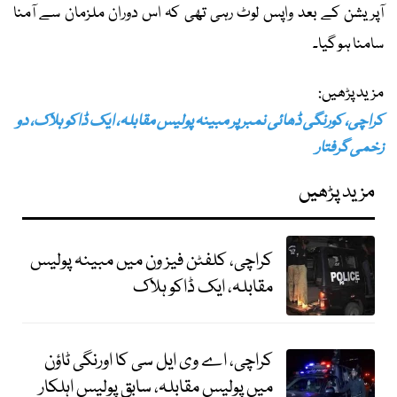
آپریشن کے بعد واپس لوٹ رہی تھی کہ اس دوران ملزمان سے آمنا
سامنا ہو گیا۔
مزید پڑھیں:
کراچی، کورنگی ڈھائی نمبر پر مبینہ پولیس مقابلہ، ایک ڈاکو ہلاک، دو
زخمی گرفتار
مزید پڑھیں
کراچی، کلفٹن فیز ون میں مبینہ پولیس
مقابلہ، ایک ڈاکو ہلاک
کراچی، اے وی ایل سی کا اورنگی ٹاؤن
میں پولیس مقابلہ، سابق پولیس اہلکار