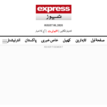
AUGUST 06, 2026
اشتہار لگائیں |
لائیو ٹی وی
| آج کا اخبار
صفحۂ اول
تازہ ترین
کھیل
خاص خبریں
پاکستان
انٹر نیشنل
ٹا