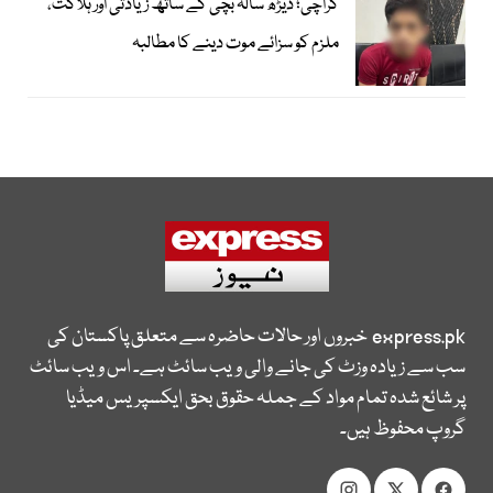
کراچی؛ ڈیڑھ سالہ بچی کے ساتھ زیادتی اور ہلاکت،
ملزم کو سزائے موت دینے کا مطالبہ
express.pk
خبروں اور حالات حاضرہ سے متعلق پاکستان کی
سب سے زیادہ وزٹ کی جانے والی ویب سائٹ ہے۔ اس ویب سائٹ
پر شائع شدہ تمام مواد کے جملہ حقوق بحق ایکسپریس میڈیا
گروپ محفوظ ہیں۔