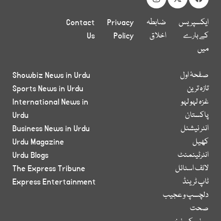
ایکسپریس
ضابطہ
Privacy
Contact
کے بارے
اخلاق
Policy
Us
میں
صفحۂ اول
Showbiz News in Urdu
تازہ ترین
Sports News in Urdu
غزہ لہو لہو
International News in
پاکستان
Urdu
انٹر نیشنل
Business News in Urdu
کھیل
Urdu Magazine
انٹرٹینمنٹ
Urdu Blogs
لائف اسٹائل
The Express Tribune
ٹاپ ٹرینڈ
Express Entertainment
دلچسپ و عجیب
صحت