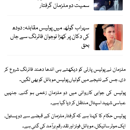
سمیت دو ملزمان گرفتار
سہراب گوٹھ میں پولیس مقابلہ: دودھ
کی دکان پر کھڑا نوجوان فائرنگ سے جاں
بحق
ملزمان نے پولیس پارٹی کو دیکھتے ہی اندھا دھند فائرنگ شروع کر
دی، جس کے نتیجے میں گولیاں پولیس موبائل کو بھی لگیں۔
پولیس کی جوابی کارروائی میں دو ملزمان زخمی ہو گئے، جنہیں
عباسی شہید اسپتال منتقل کر دیا گیا ہے۔
پولیس حکام کا کہنا ہے کہ گرفتار ملزمان کے قبضے سے دو پستول،
ایک موٹر سائیکل، موبائل فونز اور نقد رقم برآمد کی گئی ہے۔