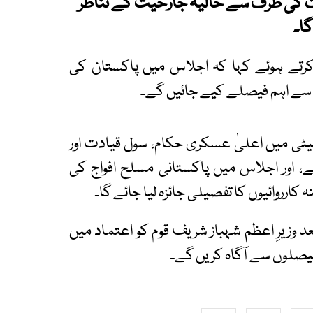
رت کی طرف سے حالیہ جارحیت کے تناظر
گا۔
رتے ہوئے کہا کہ اجلاس میں پاکستان کی
سے اہم فیصلے کیے جائیں گے۔
ٹی میں اعلیٰ عسکری حکام، سول قیادت اور
 اور اجلاس میں پاکستانی مسلح افواج کی
ارروائیوں کا تفصیلی جائزہ لیا جائے گا۔
د وزیرِ اعظم شہباز شریف قوم کو اعتماد میں
فیصلوں سے آگاہ کریں گے۔