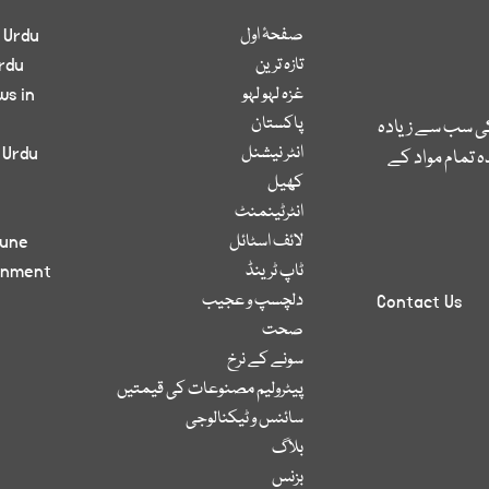
صفحۂ اول
 Urdu
تازہ ترین
rdu
غزہ لہو لہو
ws in
پاکستان
کی سب سے زیادہ
انٹر نیشنل
 Urdu
 تمام مواد کے
کھیل
انٹرٹینمنٹ
لائف اسٹائل
bune
ٹاپ ٹرینڈ
inment
دلچسپ و عجیب
Contact Us
صحت
سونے کے نرخ
پیٹرولیم مصنوعات کی قیمتیں
سائنس و ٹیکنالوجی
بلاگ
بزنس