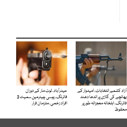
آزاد کشمیر انتخابات، امیدوار کے
حیدرآباد، لوٹ مار کے دوران
بھانچے کی گاڑی پر اندھا دھند
فائرنگ، یوسی چیئرمین سمیت 3
فائرنگ، اہلخانہ معجزانہ طور پر
افراد زخمی، ملزمان فرار
محفوظ