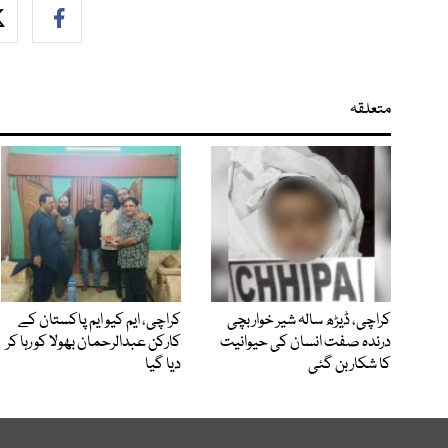
متعلقہ
کراچی، ڈیڑھ سالہ شیر خوار بچی
کراچی، ایم کیو ایم پاکستان کے
درندہ صفت انسان کی حیوانیت
کارکن عبدالرحمان بھولا کو رہا کر
کا شکار بن گئی
دیا گیا