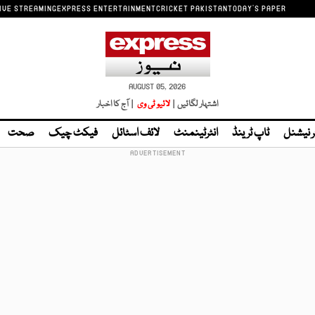
IVE STREAMING
EXPRESS ENTERTAINMENT
CRICKET PAKISTAN
TODAY'S PAPER
AUGUST 05, 2026
اشتہار لگائیں |
لائیو ٹی وی
| آج کا اخبار
ر نیشنل
ٹاپ ٹرینڈ
انٹرٹینمنٹ
لائف اسٹائل
فیکٹ چیک
صحت