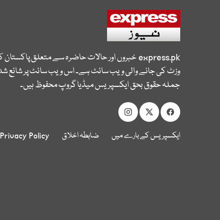
express.pk
خبروں اور حالات حاضرہ سے متعلق پاکستان 
وزٹ کی جانے والی ویب سائٹ ہے۔ اس ویب سائٹ پر شائع شدہ
جملہ حقوق بحق ایکسپریس میڈیا گروپ محفوظ ہیں۔
ایکسپریس کے بارے میں
ضابطہ اخلاق
Privacy Policy