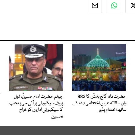
حضرت داتا گنج بخشؒ کا 983
چہلم حضرت امام حسینؓ، فول
واں سالانہ عرس اختتامی دعا کے
پروف سیکیورٹی پر آئی جی پنجاب
ساتھ اختتام پذیر
کا سیکیورٹی اداروں کو خراج
تحسین