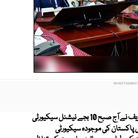
وزیرِ اعظم پاکستان محمد شہباز شریف نے آج صبح 10 بجے نیشنل سیکیورٹی
 پاکستان کی موجودہ سیکیورٹی