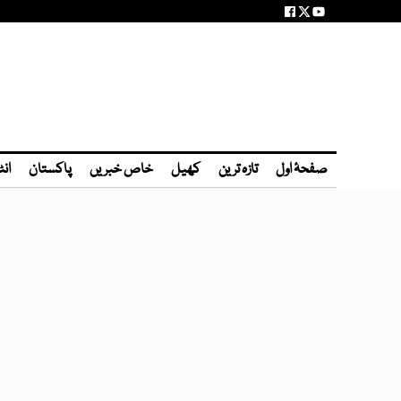
صفحۂ اول
تازہ ترین
کھیل
خاص خبریں
پاکستان
انٹ