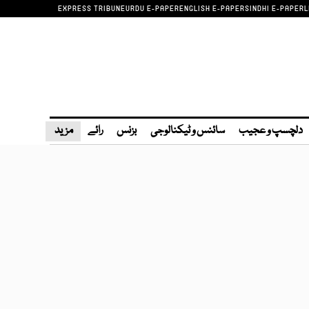
EXPRESS TRIBUNE
URDU E-PAPER
ENGLISH E-PAPER
SINDHI E-PAPER
L
دلچسپ و عجیب
سائنس و ٹیکنالوجی
بزنس
رائے
مزید