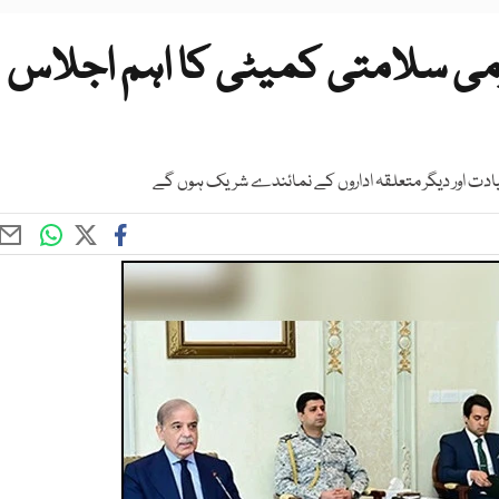
ومی سلامتی کمیٹی کا اہم اجلاس
دت اور دیگر متعلقہ اداروں کے نمائندے شریک ہوں گے