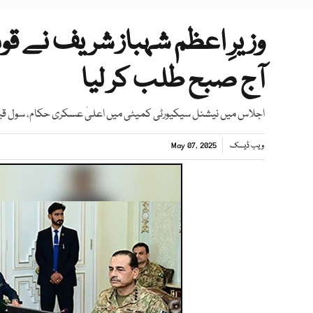
وزیرِ اعظم شہباز شریف نے ق
آج صبح طلب کر لیا
اجلاس میں نیشنل سیکیورٹی کمیٹی میں اعلیٰ عسکری حکام، سول قیا
ویب ڈیسک
May 07, 2025