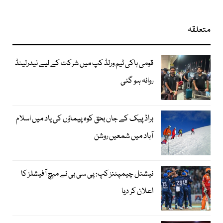
متعلقہ
قومی ہاکی ٹیم ورلڈ کپ میں شرکت کے لیے نیدرلینڈ
روانہ ہو گئی
براڈ پیک کے جاں بحق کوہ پیماؤں کی یاد میں اسلام
آباد میں شمعیں روشن
نیشنل چیمپئنز کپ: پی سی بی نے میچ آفیشلز کا
اعلان کر دیا