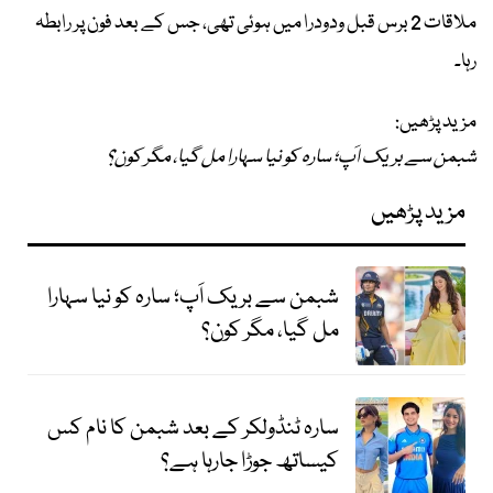
ملاقات 2 برس قبل ودودرا میں ہوئی تھی، جس کے بعد فون پر رابطہ
رہا۔
مزید پڑھیں:
شبمن سے بریک اَپ؛ سارہ کو نیا سہارا مل گیا، مگر کون؟
مزید پڑھیں
شبمن سے بریک اَپ؛ سارہ کو نیا سہارا
مل گیا، مگر کون؟
سارہ ٹنڈولکر کے بعد شبمن کا نام کس
کیساتھ جوڑا جارہا ہے؟