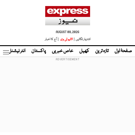
AUGUST 09, 2026
اشتہار لگائیں |
لائیو ٹی وی
| آج کا اخبار
صفحۂ اول
تازہ ترین
کھیل
خاص خبریں
پاکستان
انٹر نیشنل
ٹا