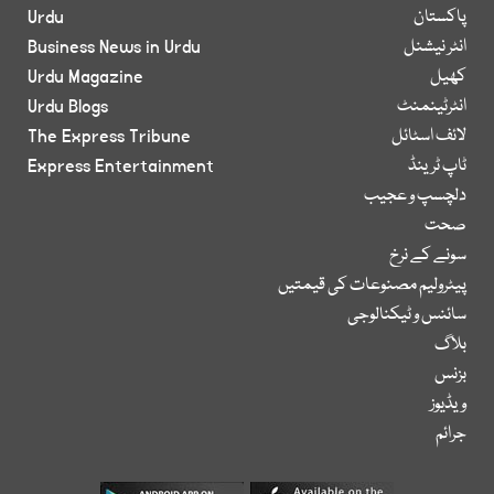
پاکستان
Urdu
انٹر نیشنل
Business News in Urdu
کھیل
Urdu Magazine
انٹرٹینمنٹ
Urdu Blogs
لائف اسٹائل
The Express Tribune
ٹاپ ٹرینڈ
Express Entertainment
دلچسپ و عجیب
صحت
سونے کے نرخ
پیٹرولیم مصنوعات کی قیمتیں
سائنس و ٹیکنالوجی
بلاگ
بزنس
ویڈیوز
جرائم