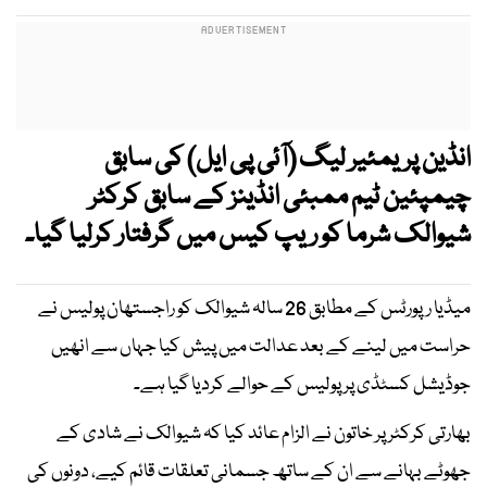
انڈین پریمئیر لیگ (آئی پی ایل) کی سابق
چیمپئین ٹیم ممبئی انڈینز کے سابق کرکٹر
شیوالک شرما کو ریپ کیس میں گرفتار کرلیا گیا۔
میڈیا رپورٹس کے مطابق 26 سالہ شیوالک کو راجستھان پولیس نے
حراست میں لینے کے بعد عدالت میں پیش کیا جہاں سے انھیں
جوڈیشل کسٹڈی پر پولیس کے حوالے کردیا گیا ہے۔
بھارتی کرکٹر پر خاتون نے الزام عائد کیا کہ شیوالک نے شادی کے
جھوٹے بہانے سے ان کے ساتھ جسمانی تعلقات قائم کیے، دونوں کی