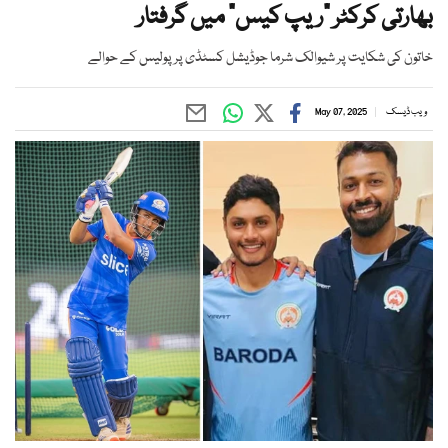
بھارتی کرکٹر "ریپ کیس" میں گرفتار
خاتون کی شکایت پر شیوالک شرما جوڈیشل کسٹڈی پر پولیس کے حوالے
ویب ڈیسک
May 07, 2025