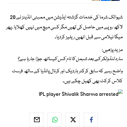
شیوالک شرما کی خدمات گزشتہ ایڈیشن میں ممبئی انڈینز نے 20
لاکھ روپے میں حاصل کی تھیں مگر کسی میچ میں نہیں کھلایا ، پھر
میگا نیلامی سے قبل انھیں ریلیز کردیا۔
مزید پڑھیں:
سارہ ٹنڈولکر کے بعد شبمن کا نام کس کیساتھ جوڑا جارہا ہے؟
واضح رہے کہ سابق کرکٹر ہاردیک اور کرنال پانڈیا کے ساتھ فرسٹ
کلاس کرکٹ بھی کھیل چکے ہیں۔