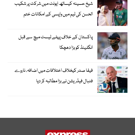
شیخ حسینہ کیساتھ ایونٹ میں شرکت پر شکیب
الحسن کی ٹیم میں واپسی کے امکانات ختم
پاکستان کے خلاف پہلے ٹیسٹ میچ سے قبل
انگلینڈ کو بڑا دھچکا
فیفا صدر کیخلاف اختلافات میں اضافہ، ناروے
فٹبال فیڈریشن نے بڑا مطالبہ کر دیا