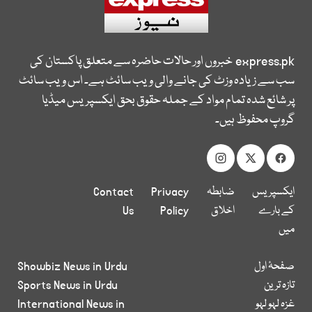
express.pk
خبروں اور حالات حاضرہ سے متعلق پاکستان کی
سب سے زیادہ وزٹ کی جانے والی ویب سائٹ ہے۔ اس ویب سائٹ
پر شائع شدہ تمام مواد کے جملہ حقوق بحق ایکسپریس میڈیا
گروپ محفوظ ہیں۔
ایکسپریس
ضابطہ
Privacy
Contact
کے بارے
اخلاق
Policy
Us
میں
صفحۂ اول
Showbiz News in Urdu
تازہ ترین
Sports News in Urdu
غزہ لہو لہو
International News in