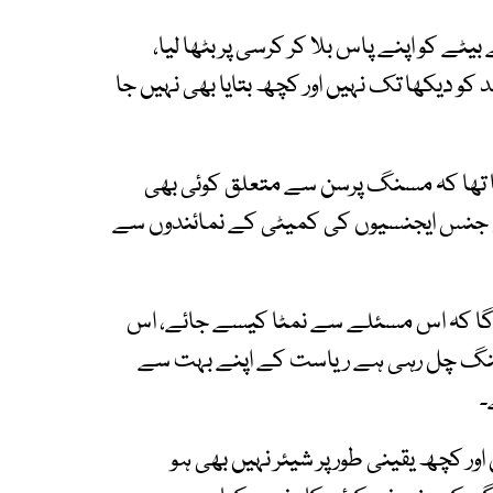
ے کو اپنے پاس بلا کر کرسی پر بٹھا لیا،
د کو دیکھا تک نہیں اور کچھ بتایا بھی نہیں جا
 تھا کہ مسنگ پرسن سے متعلق کوئی بھی
ی جنس ایجنسیوں کی کمیٹی کے نمائندوں سے
 گا کہ اس مسئلے سے نمٹا کیسے جائے، اس
جنگ چل رہی ہے ریاست کے اپنے بہت سے
۔
ور کچھ یقینی طور پر شیئر نہیں بھی ہو