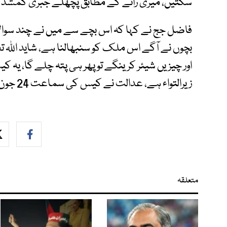
سکتیں، میری رائے کے مطابق پچھلے جبری گمشدگی
فاضل جج نے کہا کہ اس بچے سے میں نے چند سوال
بچوں نے آگے اس ملک کو سنبھالنا ہے، شاید اللہ تعا
اور چیزیں شیئر کرینگے تو پھر ہی پتہ چلے گا، یہ
زیرالتواء ہے، عدالت نے کیس کی سماعت 24 جون تک ملتوی کر دی۔
متعلقہ