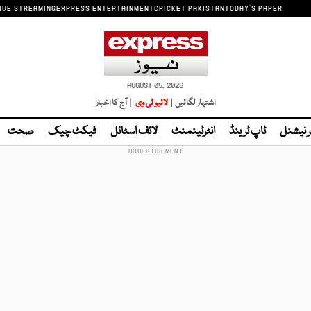
IVE STREAMING
EXPRESS ENTERTAINMENT
CRICKET PAKISTAN
TODAY'S PAPER
AUGUST 05, 2026
اشتہار لگائیں |
لائیو ٹی وی
| آج کا اخبار
ر نیشنل
ٹاپ ٹرینڈ
انٹرٹینمنٹ
لائف اسٹائل
فیکٹ چیک
صحت