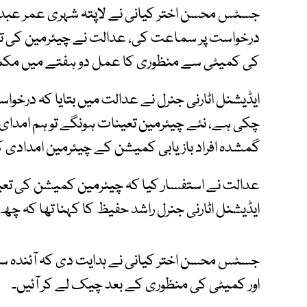
جسٹس محسن اختر کیانی نے لاپتہ شہری عمر عبدالل
درخواست پر سماعت کی، عدالت نے چیئرمین کی تعی
کی کمیٹی سے منظوری کا عمل دو ہفتے میں مکمل
ایڈیشنل اٹارنی جنرل نے عدالت میں بتایا کہ درخوا
چکی ہے، نئے چیئرمین تعینات ہونگے تو ہم امدای ر
گمشدہ افراد بازیابی کمیشن کے چیئرمین امدادی ک
عدالت نے استفسار کیا کہ چیئرمین کمیشن کی تع
ایڈیشنل اٹارنی جنرل راشد حفیظ کا کہنا تھا کہ چھ
جسٹس محسن اختر کیانی نے ہدایت دی کہ آئندہ سم
اور کمیٹی کی منظوری کے بعد چیک لے کر آئیں۔