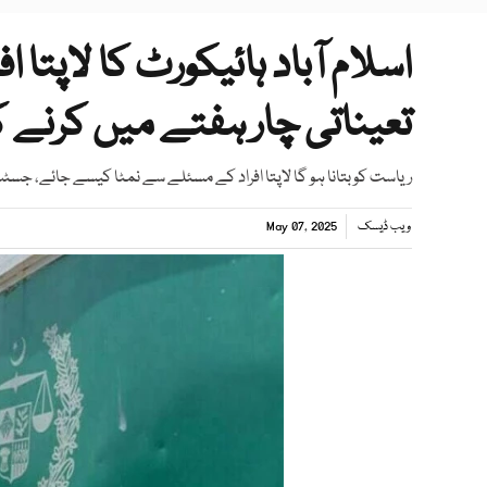
اسلام آباد ہائیکورٹ کا لاپت
تعیناتی چار ہفتے میں کرنے 
ریاست کو بتانا ہو گا لاپتا افراد کے مسئلے سے نمٹا کیسے جائے، جس
ویب ڈیسک
May 07, 2025