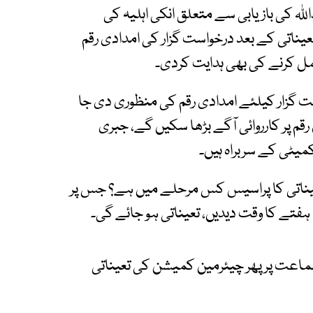
ہ کی بازیابی سے متعلق انکی اہلیہ کی
ناتی کے بعد درخواست گزار کی امدادی رقم
 کرنے کی بھی ہدایت کردی۔
ست گزار کیلئے امدادی رقم کی منظوری دی جا
قم پر کارروائی آگے بڑھا سکیں گے، جبری
میٹی کے سربراہ ہیں۔
یناتی کا پراسیس کس مرحلے میں ہے؟ جس پر
 ہفتے کا وقت دیدیں، تعیناتی ہو جائے گی۔
اعت پر پھر چیئرمین کمیشن کی تعیناتی