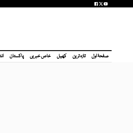
صفحۂ اول
تازہ ترین
کھیل
خاص خبریں
پاکستان
انٹ