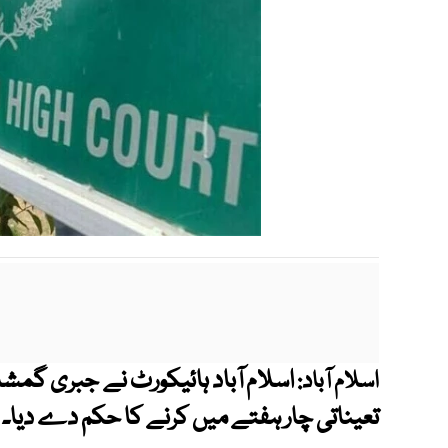
اسلام آباد ہائیکورٹ نے جبری گمشد
اسلام آباد:
تعیناتی چار ہفتے میں کرنے کا حکم دے دیا۔