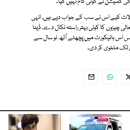
 کمیشن نے کوئی کام نہیں کیا۔
ات کیے اس نے سب کے جواب دیے ہیں، انہی
لیٰ چیزوں کا کوئی بہتر راستہ نکال دے، ڈیٹا
 کیس اس ہائیکورٹ میں پچھلے آٹھ نو سال سے