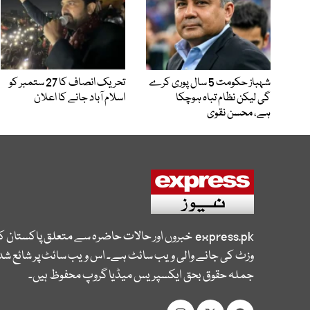
شہباز حکومت 5 سال پوری کرے
تحریک انصاف کا 27 ستمبر کو
گی لیکن نظام تباہ ہوچکا
اسلام آباد جانے کا اعلان
ہے، محسن نقوی
express.pk
خبروں اور حالات حاضرہ سے متعلق پاکستان 
وزٹ کی جانے والی ویب سائٹ ہے۔ اس ویب سائٹ پر شائع شدہ
جملہ حقوق بحق ایکسپریس میڈیا گروپ محفوظ ہیں۔