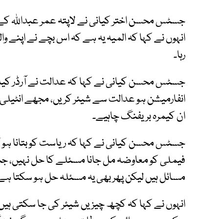
جسٹس محسن اختر کیانی نے لاپتہ عمر عبداللہ کے بیٹ
انہوں نے کہا کہ المیہ یہ ہے کہ اس بچے نے اپنے وال
رہا۔
جسٹس محسن کیانی نے کہا کہ عدالت نے آرڈر کیا
انفارمیشن ہو عدالت سے شیئر کریں، مجھے انٹیل
ان کیمرہ بریفنگ چاہیے۔
جسٹس محسن کیانی نے کہا کہ ریاست کو بتانا ہو
فیملی کو معاوضہ مل جانا مسئلے کا حل نہیں، 
مسائل ہیں لیکن پھر بھی یہ مسئلہ حل ہو سکتا ہے
انہوں نے کہا کہ کچھ چیزیں شیئر کی جا سکتی ہیں ا