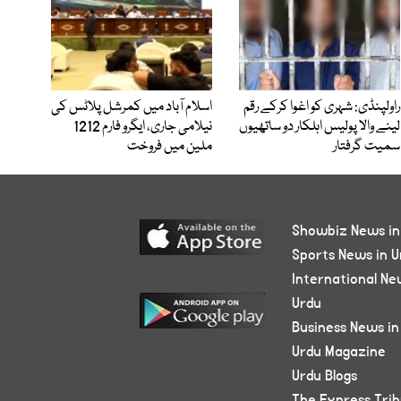
راولپنڈی: شہری کو اغوا کرکے رقم
اسلام آباد میں کمرشل پلاٹس کی
لینے والا پولیس اہلکار دو ساتھیوں
نیلامی جاری، ایگرو فارم 1212
سمیت گرفتار
ملین میں فروخت
Showbiz News in
Sports News in U
International Ne
Urdu
Business News in
Urdu Magazine
Urdu Blogs
The Express Tri