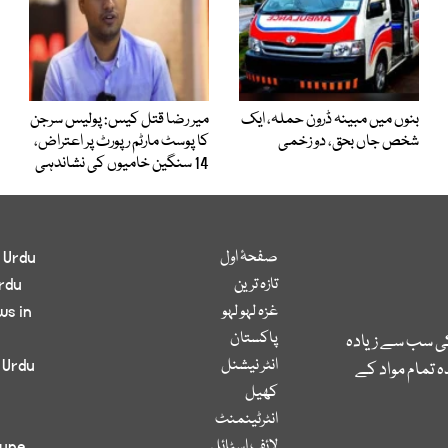
بنوں میں مبینہ ڈرون حملہ، ایک
میر رضا قتل کیس: پولیس سرجن
شخص جاں بحق، دو زخمی
کا پوسٹ مارٹم رپورٹ پر اعتراض،
14 سنگین خامیوں کی نشاندہی
صفحۂ اول
 Urdu
تازہ ترین
rdu
غزہ لہو لہو
ws in
پاکستان
کی سب سے زیادہ
انٹر نیشنل
 Urdu
 تمام مواد کے
کھیل
انٹرٹینمنٹ
لائف اسٹائل
bune