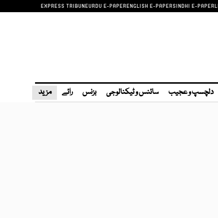
EXPRESS TRIBUNE
URDU E-PAPER
ENGLISH E-PAPER
SINDHI E-PAPER
L
دلچسپ و عجیب
سائنس و ٹیکنالوجی
بزنس
رائے
مزید