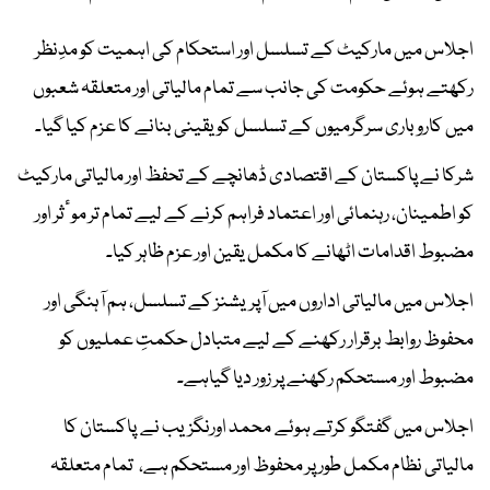
اجلاس میں مارکیٹ کے تسلسل اور استحکام کی اہمیت کو مدِنظر
رکھتے ہوئے حکومت کی جانب سے تمام مالیاتی اور متعلقہ شعبوں
میں کاروباری سرگرمیوں کے تسلسل کو یقینی بنانے کا عزم کیا گیا۔
شرکا نے پاکستان کے اقتصادی ڈھانچے کے تحفظ اور مالیاتی مارکیٹ
کو اطمینان، رہنمائی اور اعتماد فراہم کرنے کے لیے تمام تر موٴثر اور
مضبوط اقدامات اٹھانے کا مکمل یقین اور عزم ظاہر کیا۔
اجلاس میں مالیاتی اداروں میں آپریشنز کے تسلسل، ہم آہنگی اور
محفوظ روابط برقرار رکھنے کے لیے متبادل حکمتِ عملیوں کو
مضبوط اور مستحکم رکھنے پر زور دیا گیاہے۔
اجلاس میں گفتگو کرتے ہوئے محمد اورنگزیب نے پاکستان کا
مالیاتی نظام مکمل طور پر محفوظ اور مستحکم ہے، تمام متعلقہ