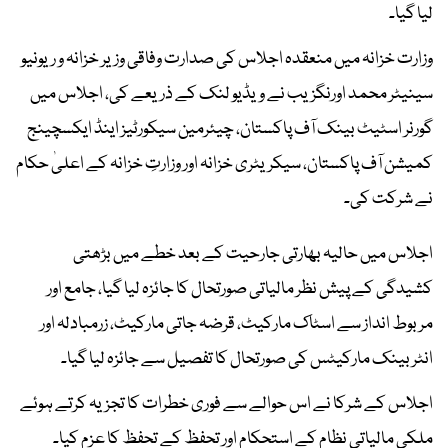
لیا گیا۔
وزارت خزانہ میں منعقدہ اجلاس کی صدارت وفاقی وزیر خزانہ و ریونیو
سینیٹر محمد اورنگزیب نے ویڈیو لنک کے ذریعے کی، اجلاس میں
گورنر اسٹیٹ بینک آف پاکستان، چیئرمین سیکورٹیز اینڈ ایکسچینج
کمیشن آف پاکستان، سیکریٹری خزانہ اور وزارتِ خزانہ کے اعلیٰ حکام
نے شرکت کی۔
اجلاس میں حالیہ بھارتی جارحیت کے بعد خطے میں بڑھتی
کشیدگی کے پیش نظر مالیاتی صورتحال کا جائزہ لیا گیا، جامع اور
مربوط انداز سے اسٹاک مارکیٹ، قرضہ جاتی مارکیٹ، زرمبادلہ اور
انٹربینک مارکیٹس کی صورتحال کا تفصیل سے جائزہ لیا گیا۔
اجلاس کے شرکا نے اس حوالے سے فوری خطرات کا تجزیہ کرتے ہوئے
ملکی مالیاتی نظام کے استحکام اور تحفظ کے تحفظ کا عزم کیا۔