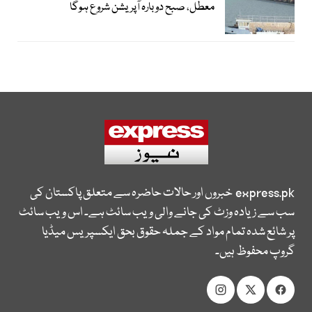
معطل، صبح دوبارہ آپریشن شروع ہوگا
express.pk
خبروں اور حالات حاضرہ سے متعلق پاکستان کی
سب سے زیادہ وزٹ کی جانے والی ویب سائٹ ہے۔ اس ویب سائٹ
پر شائع شدہ تمام مواد کے جملہ حقوق بحق ایکسپریس میڈیا
گروپ محفوظ ہیں۔