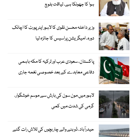
ہوا کا جھونکا ہے، لیاقت بلوچ
وزیر داخلہ محسن نقوی کا لاہور ایئر پورٹ کا اچانک
دورہ، امیگریشن پراسیس کا جائزہ لیا
پاکستان، سعودی عرب اور ترکیہ کا مکہ باہمی
دفاعی معاہدے کے بعد خصوصی نغمہ جاری
لاہور میں مون سون کی بارش سے موسم خوشگوار،
گرمی کی شدت میں کمی
حیدرآباد، ڈوبنے والے چار بچوں کی تلاش رات گئے