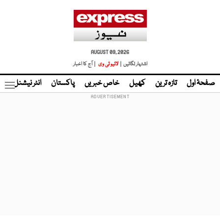
AUGUST 09, 2026
اشتہار لگائیں |
لائیو ٹی وی
| آج کا اخبار
صفحۂ اول
تازہ ترین
کھیل
خاص خبریں
پاکستان
انٹر نیشنل
ٹا