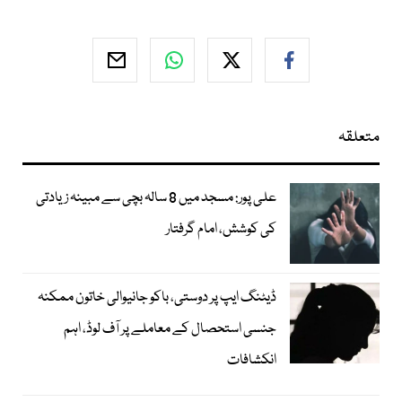
متعلقہ
علی پور: مسجد میں 8 سالہ بچی سے مبینہ زیادتی
کی کوشش، امام گرفتار
ڈیٹنگ ایپ پر دوستی، باکو جانیوالی خاتون ممکنہ
جنسی استحصال کے معاملے پر آف لوڈ، اہم
انکشافات