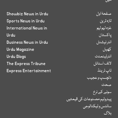
میں
صفحۂ اول
Showbiz News in Urdu
تازہ ترین
Sports News in Urdu
غزہ لہو لہو
International News in
پاکستان
Urdu
انٹر نیشنل
Business News in Urdu
کھیل
Urdu Magazine
انٹرٹینمنٹ
Urdu Blogs
لائف اسٹائل
The Express Tribune
ٹاپ ٹرینڈ
Express Entertainment
دلچسپ و عجیب
صحت
سونے کے نرخ
پیٹرولیم مصنوعات کی قیمتیں
سائنس و ٹیکنالوجی
بلاگ