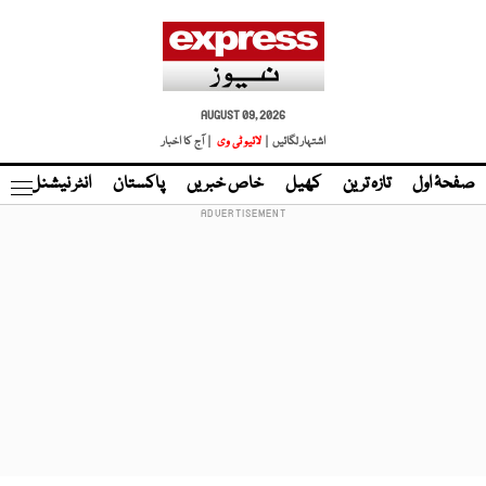
AUGUST 09, 2026
اشتہار لگائیں |
لائیو ٹی وی
| آج کا اخبار
صفحۂ اول
تازہ ترین
کھیل
خاص خبریں
پاکستان
انٹر نیشنل
ٹا