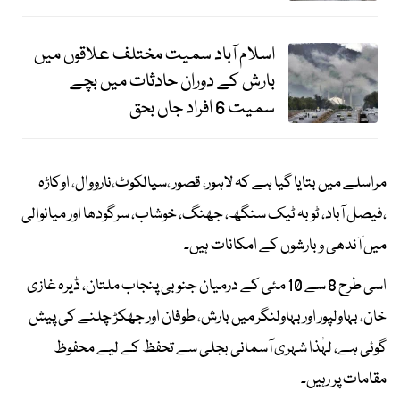
اسلام آباد سمیت مختلف علاقوں میں
بارش کے دوران حادثات میں بچے
سمیت 6 افراد جاں بحق
مراسلے میں بتایا گیا ہے کہ لاہور، قصور ،سیالکوٹ،نارووال، اوکاڑہ
،فیصل آباد، ٹوبہ ٹیک سنگھ، جھنگ، خوشاب، سرگودھا اور میانوالی
میں آندھی و بارشوں کے امکانات ہیں۔
اسی طرح 8 سے 10 مئی کے درمیان جنوبی پنجاب ملتان، ڈیرہ غازی
خان، بہاولپور اور بہاولنگر میں بارش، طوفان اور جھکڑ چلنے کی پیش
گوئی ہے، لہٰذا شہری آسمانی بجلی سے تحفظ کے لیے محفوظ
مقامات پر رہیں۔