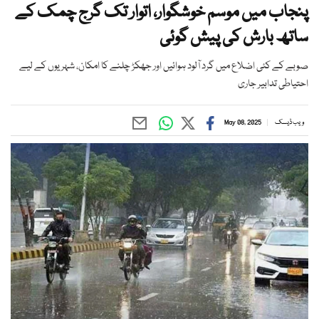
پنجاب میں موسم خوشگوار، اتوار تک گرج چمک کے
ساتھ بارش کی پیش گوئی
صوبے کے کئی اضلاع میں گرد آلود ہوائیں اور جھکڑ چلنے کا امکان، شہریوں کے لیے
احتیاطی تدابیر جاری
ویب ڈیسک
May 08, 2025