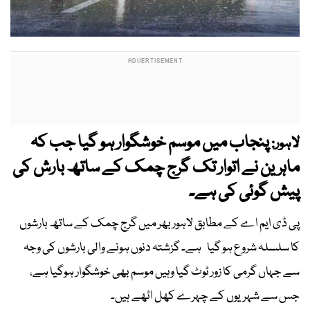
پنجاب میں موسم خوشگوار ہو گیا جب کہ
لاہور:
ماہرین نے اتوار تک گرج چمک کے ساتھ بارش کی
پیش گوئی کی ہے۔
پی ڈی ایم اے کے مطابق لاہور بھر میں گرج چمک کے ساتھ بارشوں
کا سلسلہ شروع ہو گیا ہے۔ گزشتہ دنوں ہونے والی بارشوں کی وجہ
سے جہاں گرمی کا زور ٹوٹ گیا وہیں موسم بھی خوشگوار ہوگیا ہے،
جس سے شہریوں کے چہرے کھل اٹھے ہیں۔