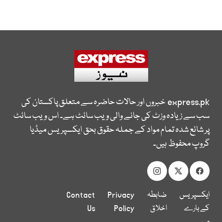
express.pk
خبروں اور حالات حاضرہ سے متعلق پاکستان کی
سب سے زیادہ وزٹ کی جانے والی ویب سائٹ ہے۔ اس ویب سائٹ
پر شائع شدہ تمام مواد کے جملہ حقوق بحق ایکسپریس میڈیا
گروپ محفوظ ہیں۔
ایکسپریس
ضابطہ
Privacy
Contact
کے بارے
اخلاق
Policy
Us