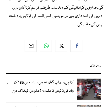
گی۔ صارفین کو ادائیگی کے مختلف طریقے فراہم کرنا کاروباری
اداروں کی ذمہ داری ہے اور اس میں کسی قسم کی کوتاہی برداشت
نہیں کی جائے گی۔
متعلقہ
کراچی: سہراب گوٹھ ایدھی سینٹر میں 65لاکھ سے
زائد کی ڈکیتی کا مقدمہ 4 ملزمان کیخلاف درج