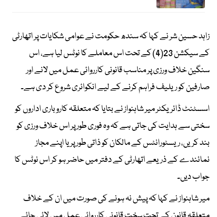
زاہد حسین شر نے کہا کہ سندھ حکومت نے عوامی شکایات پر اتھارٹی
کے سیکشن 23(4) کے تحت اس معاملے کا نوٹس لیا ہے، اس
سنگین خلاف ورزی پر مناسب قانونی کارروائی عمل میں لانے اور
صارفین کو ریلیف فراہم کرنے کے لیے انکوائری شروع کر دی ہے۔
اسسٹنٹ ڈائریکٹر میر شاہنواز نے بتایا کہ متعلقہ کاروباری اداروں کو
سختی سے ہدایت کی جاتی ہے کہ وہ فوری طور پر اس خلاف ورزی کو
بند کریں، ریسٹورانٹس کے مالکان کو ذاتی طور پر یا اپنے مجاز
نمائندے کے ذریعے اتھارٹی کے دفتر میں حاضر ہو کر اس نوٹس کا
جواب دیں۔
میر شاہنواز نے کہا کہ پیش نہ ہونے کی صورت میں ان کے خلاف
متعلقہ قانون کے تحت سخت قانونی کارروائی عمل میں لائی جائے