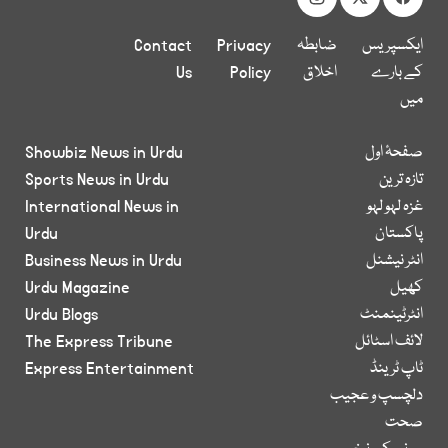
ایکسپریس
ضابطہ
Privacy
Contact
کے بارے
اخلاق
Policy
Us
میں
صفحۂ اول
Showbiz News in Urdu
تازہ ترین
Sports News in Urdu
غزہ لہو لہو
International News in
پاکستان
Urdu
انٹر نیشنل
Business News in Urdu
کھیل
Urdu Magazine
انٹرٹینمنٹ
Urdu Blogs
لائف اسٹائل
The Express Tribune
ٹاپ ٹرینڈ
Express Entertainment
دلچسپ و عجیب
صحت