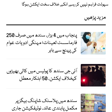
سہولت فراہم نہیں کر رہے انکے خلاف سخت ایکشن ہوگا
مزید پڑھیں
پنجاب میں 4 ہزار، سندھ میں صرف 250
فارماسسٹ تعینات؛ مہنگی ادویات عوام
کی پہنچ سے باہر
آئی جی سندھ کا پولیس میں کالی بھیڑوں
کیخلاف ایکشن، 50 اہلکار معطل
سندھ میں پلاسٹک شاپنگ بیگز پر
مکمل پابندی عائد، نوٹیفکیشن جاری