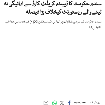
سندھ حکومت کا ڈیبٹ، کریڈٹ کارڈ سے ادائیگی نہ
لینے والے ریسٹورنٹ کیخلاف بڑا فیصلہ
سندھ حکومت نے عوامی شکایات پر اتھارٹی کے سیکشن 23(4) کے تحت اس معاملے
کا نوٹس لیا
ویب ڈیسک
May 08, 2025