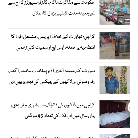
حکومت سے مذاکرات ناکام،گڈز ٹرانسپورٹرز کا آج سے
غیرمعینہ مدت کیلیے ہڑتال کا اعلان
کراچی: تجاوزات کے خلاف آپریشن، مشتعل افراد کا
انتظامیہ پر حملہ، ایس ایچ او سمیت کئی زخمی
میر رضا کے مبینہ آخری آڈیو پیغامات سامنے آگئے،
رقم وصولی اور لاکھوں کے چیکس کی تجاویز بھی دیں
کراچی میں ڈاکوؤں کی فائرنگ سے شہری جاں بحق،
رواں سال میں اب تک کی تعداد 46 ہوگئی