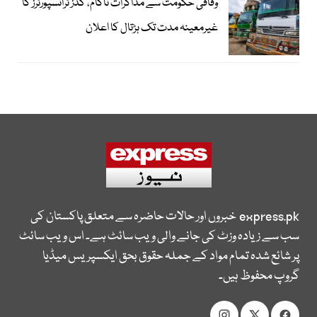
وفاقی حکومت سے مذاکرات ناکام، گڈز ٹرانسپورٹرز کا
غیرمعینہ مدت تک ہڑتال کا اعلان
express.pk
خبروں اور حالات حاضرہ سے متعلق پاکستان کی
سب سے زیادہ وزٹ کی جانے والی ویب سائٹ ہے۔ اس ویب سائٹ
پر شائع شدہ تمام مواد کے جملہ حقوق بحق ایکسپریس میڈیا
گروپ محفوظ ہیں۔