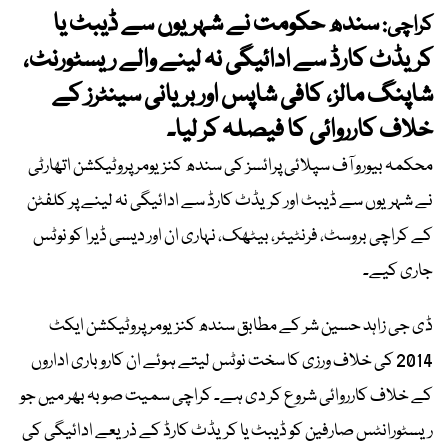
سندھ حکومت نے شہریوں سے ڈیبٹ یا
کراچی:
کریڈٹ کارڈ سے ادائیگی نہ لینے والے ریسٹورنٹ،
شاپنگ مالز، کافی شاپس اور بریانی سینٹرز کے
خلاف کارروائی کا فیصلہ کر لیا۔
محکمہ بیورو آف سپلائی پرائسز کی سندھ کنزیومر پروٹیکشن اتھارٹی
نے شہریوں سے ڈیبٹ اور کریڈٹ کارڈ سے ادائیگی نہ لینے پر کلفٹن
کے کراچی بروسٹ، فرنٹیئر، بیٹھک، نہاری ان اور دیسی ڈیرا کو نوٹس
جاری کیے۔
ڈی جی زاہد حسین شر کے مطابق سندھ کنزیومر پروٹیکشن ایکٹ
2014 کی خلاف ورزی کا سخت نوٹس لیتے ہوئے ان کاروباری اداروں
کے خلاف کارروائی شروع کر دی ہے۔ کراچی سمیت صوبہ بھر میں جو
ریسٹورانٹس صارفین کو ڈیبٹ یا کریڈٹ کارڈ کے ذریعے ادائیگی کی