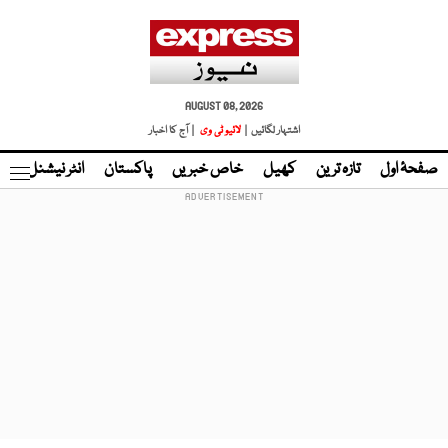
AUGUST 08, 2026
اشتہار لگائیں |
لائیو ٹی وی
| آج کا اخبار
صفحۂ اول
تازہ ترین
کھیل
خاص خبریں
پاکستان
انٹر نیشنل
ٹا