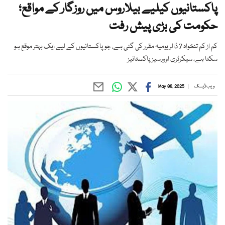
پاکستانیوں کیلیے بیلاروس میں روزگار کے مواقع؛
حکومت کی بڑی پیش رفت
کم از کم تنخواہ 7 ڈالر یومیہ مقرر کی گئی ہے، جو پاکستانیوں کے لیے ایک بہتر موقع ہو
سکتا ہے، سیکرٹری اوورسیز پاکستانیز
ویب ڈیسک
May 08, 2025