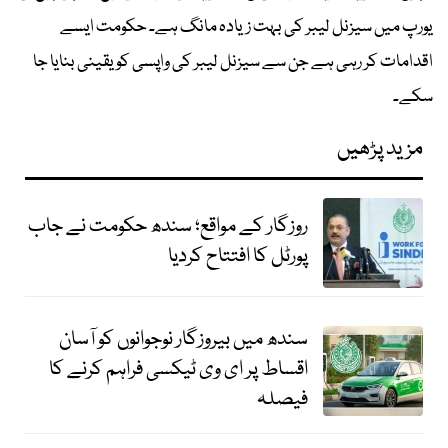
یورپ میں سیزنل لیبر کی بہت زیادہ مانگ ہے۔ حکومت ایسے
اقدامات کر رہی ہے جن سے سیزنل لیبر کی واپسی کو یقینی بنایا جا
سکے۔
مزید پڑھیں
روزگار کے مواقع؛ سندھ حکومت نے جاب
پورٹل کا افتتاح کردیا
سندھ میں بیروزگار نوجوانوں کو آسان
اقساط پر ای وی ٹیکسی فراہم کرنے کا
فیصلہ