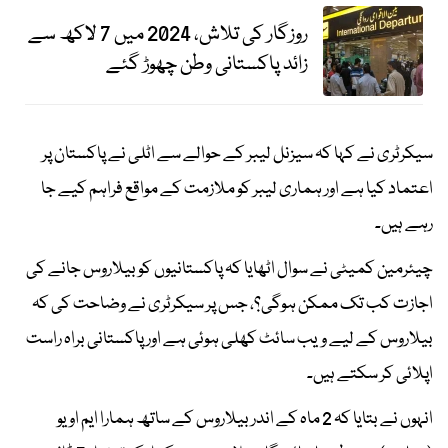
روزگار کی تلاش، 2024 میں 7 لاکھ سے
زائد پاکستانی وطن چھوڑ گئے
سیکرٹری نے کہا کہ سیزنل لیبر کے حوالے سے اٹلی نے پاکستان پر
اعتماد کیا ہے اور ہماری لیبر کو ملازمت کے مواقع فراہم کیے جا
رہے ہیں۔
چیئرمین کمیٹی نے سوال اٹھایا کہ پاکستانیوں کو بیلاروس جانے کی
اجازت کب تک ممکن ہوگی؟، جس پر سیکرٹری نے وضاحت کی کہ
بیلاروس کے لیے ویب سائٹ کھلی ہوئی ہے اور پاکستانی براہ راست
اپلائی کر سکتے ہیں۔
انہوں نے بتایا کہ 2 ماہ کے اندر بیلاروس کے ساتھ ہمارا ایم او یو