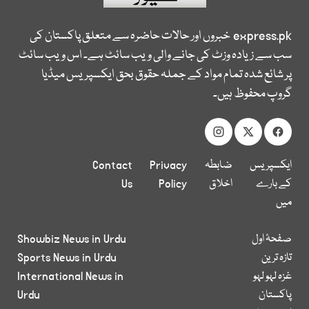
express.pk
خبروں اور حالات حاضرہ سے متعلق پاکستان کی
سب سے زیادہ وزٹ کی جانے والی ویب سائٹ ہے۔ اس ویب سائٹ
پر شائع شدہ تمام مواد کے جملہ حقوق بحق ایکسپریس میڈیا
گروپ محفوظ ہیں۔
ایکسپریس
ضابطہ
Privacy
Contact
کے بارے
اخلاق
Policy
Us
میں
صفحۂ اول
Showbiz News in Urdu
تازہ ترین
Sports News in Urdu
غزہ لہو لہو
International News in
پاکستان
Urdu