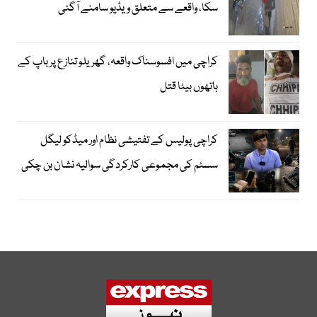
سکا، واقعے سے متعلق ویڈیو سامنے آگئی
کراچی میں افسوسناک واقعہ، گھریلو تنازع پر باپ کے
ہاتھوں بیٹا قتل
کراچی پولیس کے تفتیشی نظام اور میڈکو لیگل
سسٹم کی مجموعی کارکردگی سوالیہ نشان بن چکی