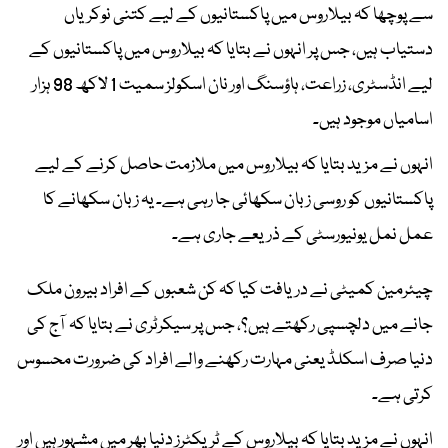
سے پوچھا کہ بیلاروس میں پاکستانیوں کے لیے کتنی نوکریاں
دستیاب ہیں، جس پر انہوں نے بتایا کہ بیلاروس میں پاکستانیوں کے
لیے انڈسٹری، زراعت، ہاؤسنگ اور نان اسکولز سمیت 1 لاکھ 98 ہزار
اسامیاں موجود ہیں۔
انہوں نے مزید بتایا کہ بیلاروس میں ملازمت حاصل کرنے کے لیے
پاکستانیوں کو روسی زبان سکھائی جا رہی ہے۔ یہ زبان سکھانے کا
عمل نمل یونیورسٹی کے ذریعے جاری ہے۔
چیئرمین کمیٹی نے دریافت کیا کہ کن شعبوں کے افراد بیرون ملک
جانے میں دلچسپی رکھتے ہیں؟، جس پر سیکرٹری نے بتایا کہ آج کی
دنیا صرف اسکلڈ یعنی مہارت رکھنے والے افراد کی ضرورت محسوس
کرتی ہے۔
انہوں نے مزید بتایا کہ بیلاروس کے ٹریکٹرز دنیا بھر میں مشہور ہیں اور