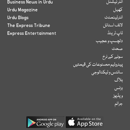
انٹر نیشنل
Business News in Urdu
کھیل
Urdu Magazine
انٹرٹینمنٹ
Urdu Blogs
لائف اسٹائل
The Express Tribune
ٹاپ ٹرینڈ
Express Entertainment
دلچسپ و عجیب
صحت
سونے کے نرخ
پیٹرولیم مصنوعات کی قیمتیں
سائنس و ٹیکنالوجی
بلاگ
بزنس
ویڈیوز
جرائم