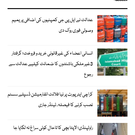
عدالت نے ایل پی جی کمپنیوں کی اضافی پریمیم
وصولی فوری روک دی
انسانی اعضاء کی غیرقانونی خرید و فروخت؛ گرفتار
3غیر ملکی باشندوں کا ضمانت کیلیے عدالت سے
رجوع
کراچی ایئرپورٹ پر نیا فلائٹ انفارمیشن ڈسپلے سسٹم
نصب کرنے کا فیصلہ، ٹینڈر جاری
راولپنڈی؛ لاپتا بچی کا تاحال کوئی سراغ نہ لگایا جا