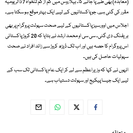
(معاہدہ) بھی طے پا جائے گا۔ بیلاروس میں کم از کم تنخواہ 7 ڈالر یومیہ
مقرر کی گئی ہے، جو پاکستانیوں کے لیے ایک بہتر موقع ہو سکتا ہے۔
اجلاس میں اوورسیز پاکستانیوں کے لیے صحت سہولت پروگرام پر بھی
بریفنگ دی گئی۔ سی سی او محمد ارشد نے بتایا کہ 20 کروڑ پاکستانی
اس پروگرام کا حصہ ہیں اور اب تک ڈیڑھ کروڑ سے زائد افراد نے صحت
سہولیات حاصل کی ہیں۔
انہوں نے کہا کہ وزیراعظم سے لے کر ایک عام پاکستانی تک سب کے
لیے ایک جیسا پیکیج اور سہولت دستیاب ہے۔
متعلقہ