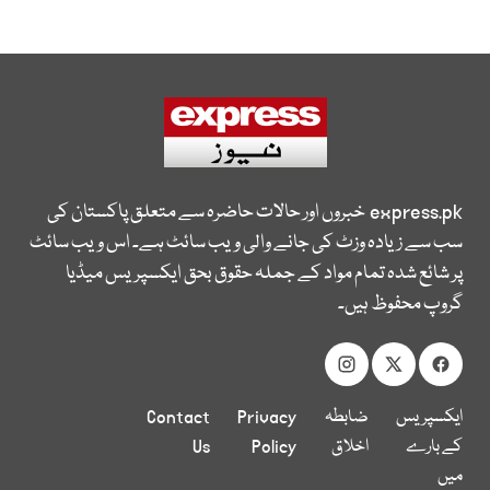
express.pk
خبروں اور حالات حاضرہ سے متعلق پاکستان کی
سب سے زیادہ وزٹ کی جانے والی ویب سائٹ ہے۔ اس ویب سائٹ
پر شائع شدہ تمام مواد کے جملہ حقوق بحق ایکسپریس میڈیا
گروپ محفوظ ہیں۔
ایکسپریس
ضابطہ
Privacy
Contact
کے بارے
اخلاق
Policy
Us
میں