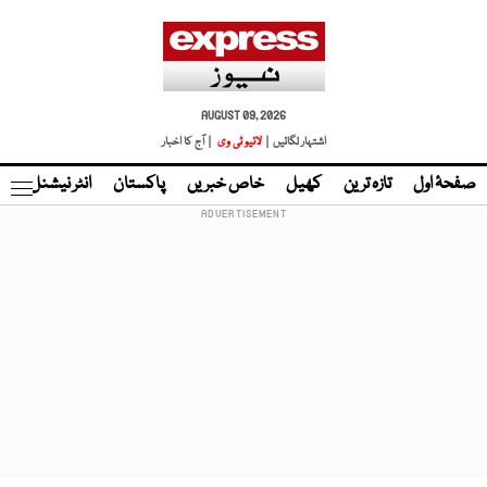
AUGUST 09, 2026
اشتہار لگائیں |
لائیو ٹی وی
| آج کا اخبار
صفحۂ اول
تازہ ترین
کھیل
خاص خبریں
پاکستان
انٹر نیشنل
ٹا