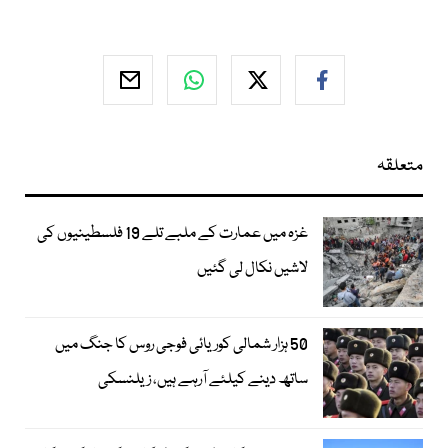
متعلقہ
غزہ میں عمارت کے ملبے تلے 19 فلسطینیوں کی
لاشیں نکال لی گئیں
50 ہزار شمالی کوریائی فوجی روس کا جنگ میں
ساتھ دینے کیلئے آرہے ہیں، زیلنسکی