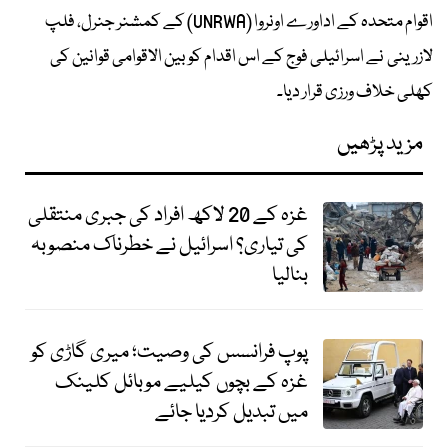
اقوام متحدہ کے اداورے اونروا (UNRWA) کے کمشنر جنرل، فلپ
لازرینی نے اسرائیلی فوج کے اس اقدام کو بین الاقوامی قوانین کی
کھلی خلاف ورزی قرار دیا۔
مزید پڑھیں
غزہ کے 20 لاکھ افراد کی جبری منتقلی
کی تیاری؟ اسرائیل نے خطرناک منصوبہ
بنالیا
پوپ فرانسس کی وصیت؛ میری گاڑی کو
غزہ کے بچوں کیلیے موبائل کلینک
میں تبدیل کردیا جائے