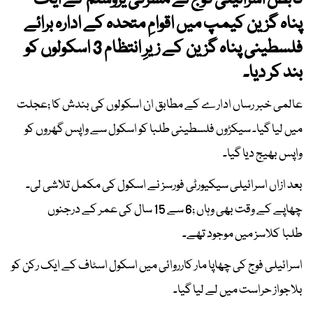
قابض اسرائیلی فوج نے مشرقی یروشلم کے ایک
پناہ گزین کیمپ میں اقوامِ متحدہ کے ادارہ برائے
فلسطینی پناہ گزین کے زیرِ انتظام 3 اسکولوں کو
بند کر دیا۔
عالمی خبر رساں ادارے کے مطابق ان اسکولوں کی بندش کا ;عجلت
میں لیا گیا۔ سیکڑوں فلسطینی طلبا کو اسکول سے واپس گھروں کو
واپس بھیج دیا گیا۔
بعد ازاں اسرائیلی سیکیورٹی فورسز نے اسکول کی مکمل تلاشی لی۔
چھاپے کے وقت بھی وہاں ;6 سے 15 سال کی عمر کے درجنوں
طلبا کلاسز میں موجود تھے۔
اسرائیلی فوج کی چھاپا مار کارروائی میں اسکول اسٹاف کے ایک رکن کو
بلاجواز حراست میں لے لیا گیا۔