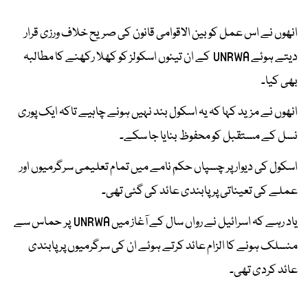
انھوں نے اس عمل کو بین الاقوامی قانون کی صریح خلاف ورزی قرار
دیتے ہوئے UNRWA کے ان تینوں اسکولز کو کھلا رکھنے کا مطالبہ
بھی کیا۔
انھوں نے مزید کہا کہ یہ اسکول بند نہیں ہونے چاہیے تاکہ ایک پوری
نسل کے مستقبل کو محفوظ بنایا جا سکے۔
اسکول کی دیوار پر چسپاں حکم نامے میں تمام تعلیمی سرگرمیوں اور
عملے کی تعیناتی پر پابندی عائد کی گئی تھی۔
یاد رہے کہ اسرائیل نے رواں سال کے آغاز میں UNRWA پر حماس سے
منسلک ہونے کا الزام عائد کرتے ہوئے ان کی سرگرمیوں پر پابندی
عائد کردی تھی۔