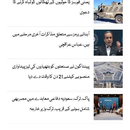
یمنی فورسز کا حوثیوں کے ٹھکانوں کو تباہ کرنے کا
دعویٰ
آبنائے ہرمز سے متعلق مذاکرات آخری مرحلے میں
ہیں، عباس عراقچی
پینٹاگون نے صنعتوں کو ہتھیاروں کی تیز پیداواری
منصوبے کیلئے 21 دن کا وقت دے دیا
پاک، ترک، سعودیہ دفاعی معاہدے میں مصر بھی
شامل ہونے کے قریب، ترک وزیر خارجہ