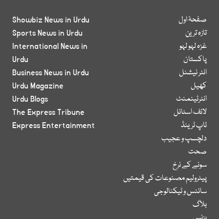
صفحۂ اول
Showbiz News in Urdu
تازہ ترین
Sports News in Urdu
غزہ لہو لہو
International News in
پاکستان
Urdu
انٹر نیشنل
Business News in Urdu
کھیل
Urdu Magazine
انٹرٹینمنٹ
Urdu Blogs
لائف اسٹائل
The Express Tribune
ٹاپ ٹرینڈ
Express Entertainment
دلچسپ و عجیب
صحت
سونے کے نرخ
پیٹرولیم مصنوعات کی قیمتیں
سائنس و ٹیکنالوجی
بلاگ
بزنس