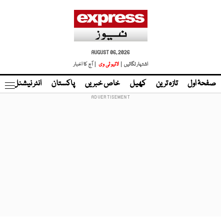
AUGUST 06, 2026
اشتہار لگائیں |
لائیو ٹی وی
| آج کا اخبار
صفحۂ اول
تازہ ترین
کھیل
خاص خبریں
پاکستان
انٹر نیشنل
ٹا