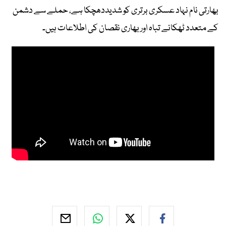
بھارتی نام نہاد عسکری برتری کو شدیددھچکا ہے، حملے سے دشمن
کے متعدد ٹھکانے تباہ اور بھاری نقصان کی اطلاعات ہیں۔