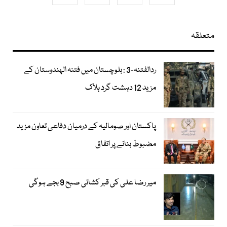
متعلقہ
ردالفتنہ-3 : بلوچستان میں فتنہ الہندوستان کے
مزید 12 دہشت گرد ہلاک
پاکستان اور صومالیہ کے درمیان دفاعی تعاون مزید
مضبوط بنانے پر اتفاق
میر رضا علی کی قبر کشائی صبح 9 بجے ہوگی