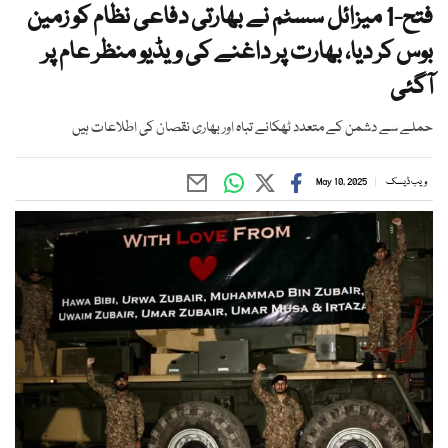
فتح-1 میزائل سسٹم نے بھارتی دفاعی نظام کو زمین
بوس کر دیا، بھارت پر داغنے کی ویڈیو منظر عام پر
آگئی
حملے سے دشمن کے متعدد ٹھکانے تباہ اور بھاری نقصان کی اطلاعات ہیں
ویب ڈیسک
May 10, 2025