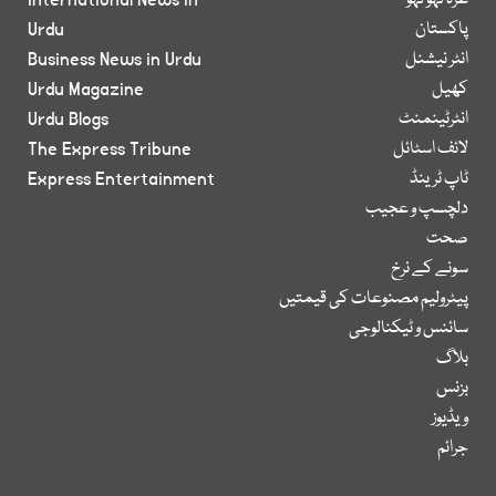
غزہ لہو لہو
International News in
پاکستان
Urdu
انٹر نیشنل
Business News in Urdu
کھیل
Urdu Magazine
انٹرٹینمنٹ
Urdu Blogs
لائف اسٹائل
The Express Tribune
ٹاپ ٹرینڈ
Express Entertainment
دلچسپ و عجیب
صحت
سونے کے نرخ
پیٹرولیم مصنوعات کی قیمتیں
سائنس و ٹیکنالوجی
بلاگ
بزنس
ویڈیوز
جرائم