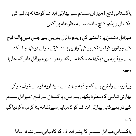
پاکستانی فتح 1 میزائل سسٹم سے بھارتی اہداف کو نشانہ بنانے کی
ایک اور ویڈیو لانچ سائٹ سے منظر عام پر آگئی۔
میزائل دشمن پر داغنے کی ویڈیو وائرل ہورہی ہے جس میں پاک فوج
کے جوانوں کو نعرہ تکبیر کی آوازیں بلند کرتے ہوئے دیکھا جاسکتا
ہے، ویڈیو میں دیکھا جاسکتا ہے کہ ہر نعرے پر میزائل فائر کیا جارہا
ہے۔
ویڈیو سے واضح ہے کہ جذبہ جہاد سے سرشار یہ قوم بےخوف ہوکر
بھارتی تباہی کامنظر دیکھ رہے ہیں، پاکستان نے فتح 1میزائل سسٹم
کے ذریعےکئی بھارتی اہداف کو کامیابی سےنشانہ بنا کر تباہ کردیا گیا
ہے
پاکستانی میزائل سسٹم کا اپنے اہداف کو کامیابی سے نشانہ بنانا