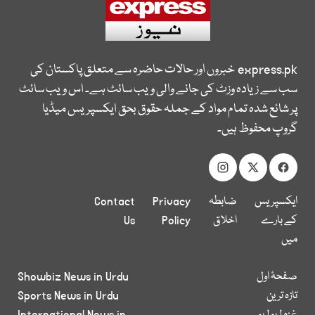
express.pk
خبروں اور حالات حاضرہ سے متعلق پاکستان کی
سب سے زیادہ وزٹ کی جانے والی ویب سائٹ ہے۔ اس ویب سائٹ
پر شائع شدہ تمام مواد کے جملہ حقوق بحق ایکسپریس میڈیا
گروپ محفوظ ہیں۔
ایکسپریس
ضابطہ
Privacy
Contact
کے بارے
اخلاق
Policy
Us
میں
صفحۂ اول
Showbiz News in Urdu
تازہ ترین
Sports News in Urdu