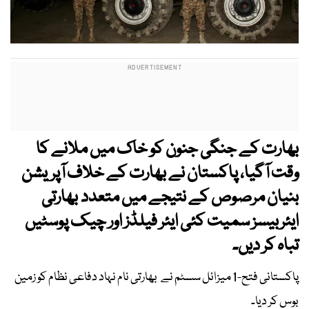
بھارت کے جنگی جنون کو خاک میں ملانے کا
وقت آگیا، پاکستان نے بھارت کے خلاف آپریشن
بنیان مرصوص کے نتیجے میں متعدد بھارتی
ایئربیسز سمیت کئی ایئر فیلڈز اور چیک پوسٹیں
تباہ کر دیں۔
پاکستانی فتح-1 میزائل سسٹم نے بھارتی نام نہاد دفاعی نظام کو زمین
بوس کر دیا۔