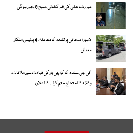
میر رضا علی کی قبر کشائی صبح 9 بجے ہوگی
لاہور؛ صحافی پر تشدد کا معاملہ، 4 پولیس اہلکار
معطل
آئی جی سندھ کا کراچی بار کی قیادت سے ملاقات،
وکلاء کا احتجاج ختم کرنے کا اعلان