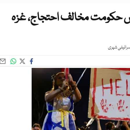
ں حکومت مخالف احتجاج، غزہ
سرائیلی شہری