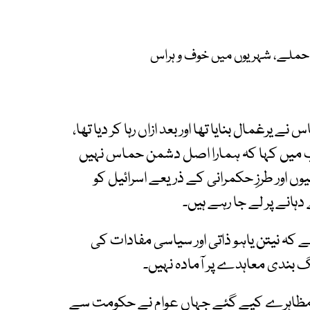
 حملے، شہریوں میں خوف و ہراس
یرغمال بنایا تھا اور بعد ازاں رہا کر دیا تھا،
 میں کہا کہ ہمارا اصل دشمن حماس نہیں
سیوں اور طرزِ حکمرانی کے ذریعے اسرائیل کو
ہانے پر لے جا رہے ہیں۔
ے کہ نیتن یاہو ذاتی اور سیاسی مفادات کی
بندی معاہدے پر آمادہ نہیں۔
بھی مظاہرے کیے گئے جہاں عوام نے حکومت سے