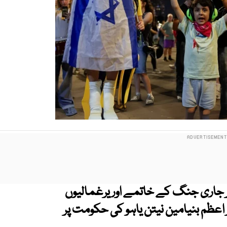
پر جاری جنگ کے خاتمے اور یرغمالیوں
عظم بنیامین نیتن یاہو کی حکومت پر