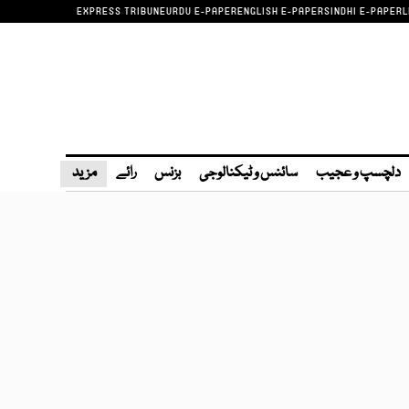
EXPRESS TRIBUNE
URDU E-PAPER
ENGLISH E-PAPER
SINDHI E-PAPER
L
دلچسپ و عجیب
سائنس و ٹیکنالوجی
بزنس
رائے
مزید