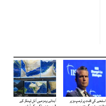
اسلحے کی قلت پر ٹرمپ وزیر
آبنائے ہرمز میں آئل ٹینکر کے