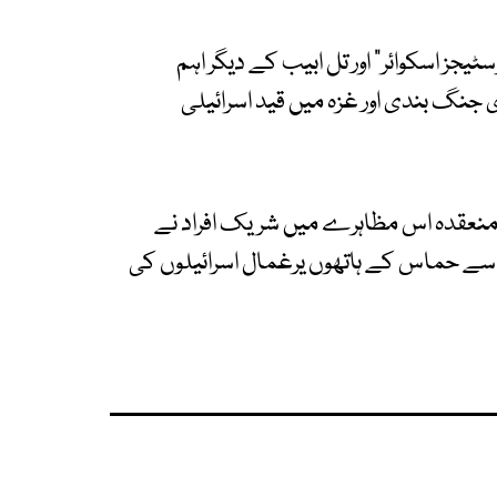
جز اسکوائر" اور تل ابیب کے دیگر اہم
جنگ بندی اور غزہ میں قید اسرائیلی
منعقدہ اس مظاہرے میں شریک افراد نے
 حماس کے ہاتھوں یرغمال اسرائیلوں کی