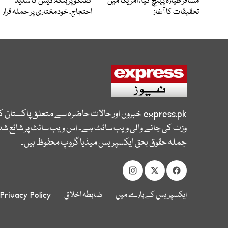
مسافر طیارہ پہنچ گیا، امریکا میں
گفتگو پر بنگلادیش کا شدید
تحقیقات کا آغاز
احتجاج، خودمختاری پر حملہ قرار
express.pk
خبروں اور حالات حاضرہ سے متعلق پاکستان 
وزٹ کی جانے والی ویب سائٹ ہے۔ اس ویب سائٹ پر شائع شدہ
جملہ حقوق بحق ایکسپریس میڈیا گروپ محفوظ ہیں۔
ایکسپریس کے بارے میں
ضابطہ اخلاق
Privacy Policy