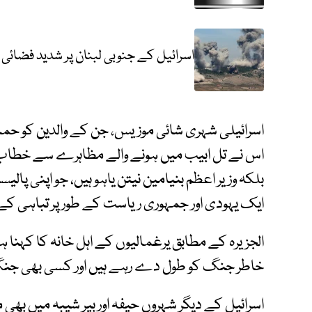
اسرائیل کے جنوبی لبنان پر شدید فضائی
اسرائیلی شہری شائی موزیس، جن کے والدین کو حماس نے 
اس نے تل ابیب میں ہونے والے مظاہرے سے خطاب
بلکہ وزیر اعظم بنیامین نیتن یاہو ہیں، جو اپنی پالی
ایک یہودی اور جمہوری ریاست کے طور پر تباہی کے د
الجزیرہ کے مطابق یرغمالیوں کے اہل خانہ کا کہنا ہ
خاطر جنگ کو طول دے رہے ہیں اور کسی بھی جنگ 
اسرائیل کے دیگر شہروں حیفہ اور بیر شیبہ میں 