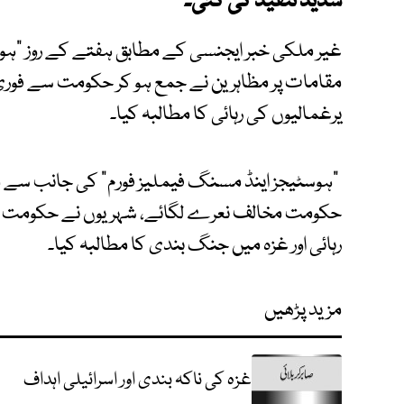
شدید تنقید کی گئی۔
غیر ملکی خبر ایجنسی کے مطابق ہفتے کے روز "ہوسٹی
مقامات پر مظاہرین نے جمع ہو کر حکومت سے فوری 
یرغمالیوں کی رہائی کا مطالبہ کیا۔
"ہوسٹیجز اینڈ مسنگ فیملیز فورم" کی جانب سے 
حکومت مخالف نعرے لگائے، شہریوں نے حکومت سے
رہائی اور غزہ میں جنگ بندی کا مطالبہ کیا۔
مزید پڑھیں
غزہ کی ناکہ بندی اور اسرائیلی اہداف