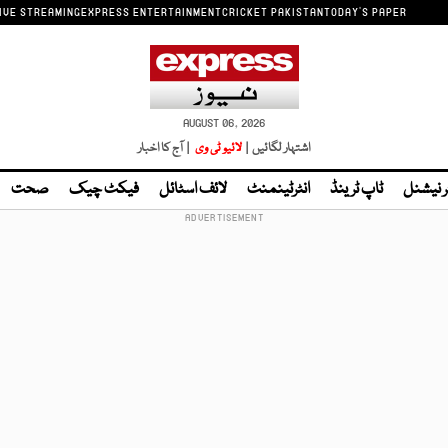
IVE STREAMING
EXPRESS ENTERTAINMENT
CRICKET PAKISTAN
TODAY'S PAPER
AUGUST 06, 2026
اشتہار لگائیں |
لائیو ٹی وی
| آج کا اخبار
ر نیشنل
ٹاپ ٹرینڈ
انٹرٹینمنٹ
لائف اسٹائل
فیکٹ چیک
صحت