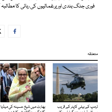
فوری جنگ بندی اور یرغمالیوں کی رہائی کا مطالبہ ک
متعلقہ
ٹرمپ کے ہیلی کاپٹر کے قریب
بھارت میں شیخ حسینہ کی میڈیا