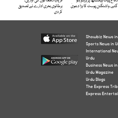
دفاع پیٹ ہیگستھ پر برہم ہو
قریب دھماکوں کی آوازیں،
گئے، واشنگٹن پوسٹ کا بڑا دعویٰ
برطانوی بحری ادارے نے تصدیق
کر دی
Showbiz News in
Sports News in U
International Ne
Urdu
Business News in
Urdu Magazine
Urdu Blogs
The Express Tri
Express Enterta