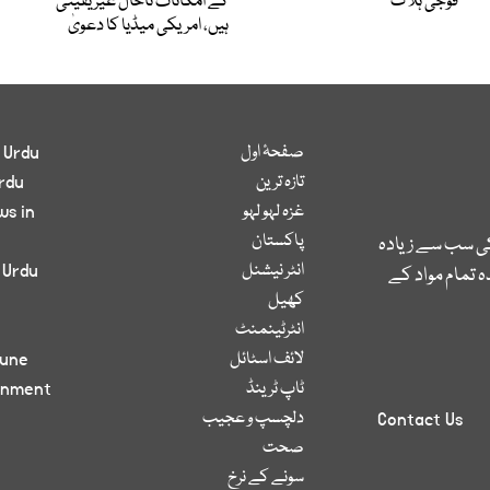
فوجی ہلاک
کے امکانات تاحال غیر یقینی
ہیں، امریکی میڈیا کا دعویٰ
صفحۂ اول
 Urdu
تازہ ترین
rdu
غزہ لہو لہو
ws in
پاکستان
کی سب سے زیادہ
انٹر نیشنل
 Urdu
 تمام مواد کے
کھیل
انٹرٹینمنٹ
لائف اسٹائل
bune
ٹاپ ٹرینڈ
inment
دلچسپ و عجیب
Contact Us
صحت
سونے کے نرخ