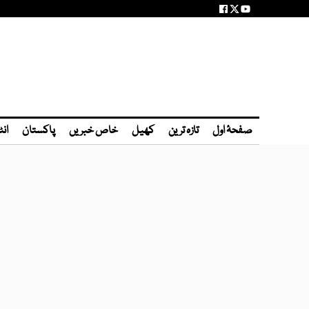
صفحۂ اول
تازہ ترین
کھیل
خاص خبریں
پاکستان
انٹ