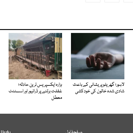
لاہور؛ گھریلو پریشانی کے باعث
ہزارہ ایکسپریس ٹرین حادثہ؛
شادی شدہ خاتون کی خودکشی
غفلت برتنے پر ڈرائیور اور اسسٹنٹ
معطل
صفحۂ اول
 Urdu