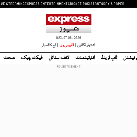
IVE STREAMING
EXPRESS ENTERTAINMENT
CRICKET PAKISTAN
TODAY'S PAPER
AUGUST 06, 2026
اشتہار لگائیں |
لائیو ٹی وی
| آج کا اخبار
ر نیشنل
ٹاپ ٹرینڈ
انٹرٹینمنٹ
لائف اسٹائل
فیکٹ چیک
صحت