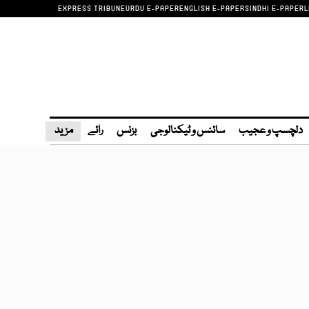
EXPRESS TRIBUNE
URDU E-PAPER
ENGLISH E-PAPER
SINDHI E-PAPER
L
دلچسپ و عجیب
سائنس و ٹیکنالوجی
بزنس
رائے
مزید