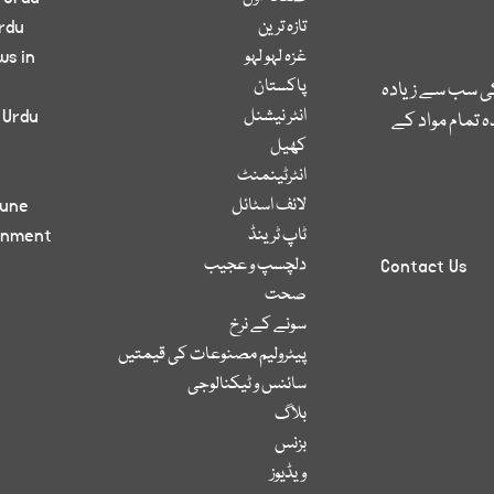
تازہ ترین
rdu
غزہ لہو لہو
ws in
پاکستان
کی سب سے زیادہ
انٹر نیشنل
 Urdu
 تمام مواد کے
کھیل
انٹرٹینمنٹ
لائف اسٹائل
bune
ٹاپ ٹرینڈ
inment
دلچسپ و عجیب
Contact Us
صحت
سونے کے نرخ
پیٹرولیم مصنوعات کی قیمتیں
سائنس و ٹیکنالوجی
بلاگ
بزنس
ویڈیوز