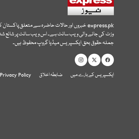
express.pk
خبروں اور حالات حاضرہ سے متعلق پاکستان 
وزٹ کی جانے والی ویب سائٹ ہے۔ اس ویب سائٹ پر شائع شدہ
جملہ حقوق بحق ایکسپریس میڈیا گروپ محفوظ ہیں۔
ایکسپریس کے بارے میں
ضابطہ اخلاق
Privacy Policy