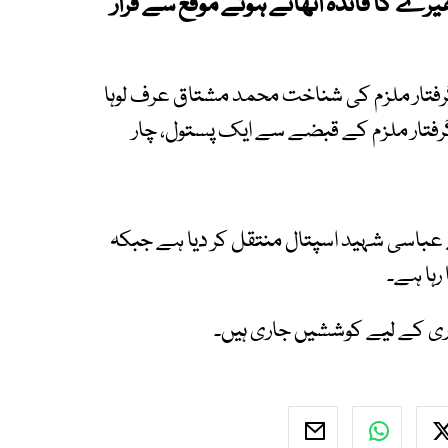
ھیرے کا فائدہ اٹھاتے ہوئے موقع سے فرار
فتار ملزم کی شناخت محمد مشتاق عرف لوہا
فتار ملزم کے قبضے سے ایک پستول، چار
ے عباسی شہید اسپتال منتقل کر دیا ہے جبکہ
رہا ہے۔
تاری کے لیے کوششیں جاری ہیں۔