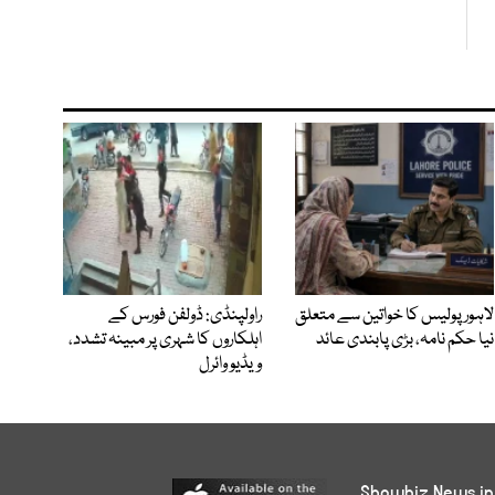
لاہور پولیس کا خواتین سے متعلق
راولپنڈی: ڈولفن فورس کے
نیا حکم نامہ، بڑی پابندی عائد
اہلکاروں کا شہری پر مبینہ تشدد،
ویڈیو وائرل
Showbiz News in