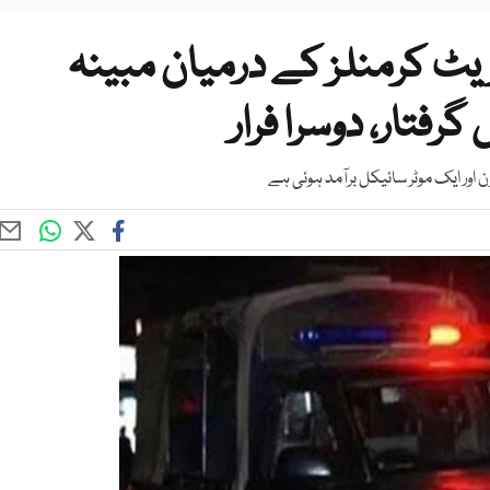
ریٹ کرمنلز کے درمیان مبینہ
فتار، دوسرا فرار
اور ایک موٹر سائیکل برآمد ہوئی ہے