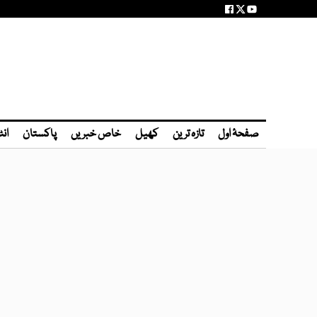
صفحۂ اول
تازہ ترین
کھیل
خاص خبریں
پاکستان
انٹ