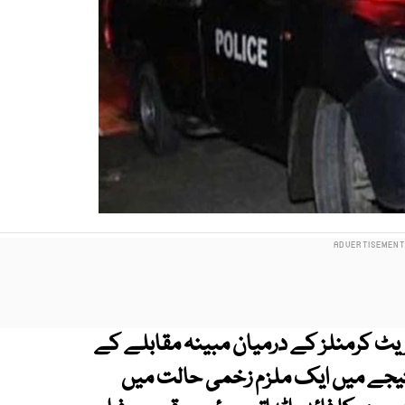
ریٹ کرمنلز کے درمیان مبینہ مقابلے کے
 نتیجے میں ایک ملزم زخمی حالت میں