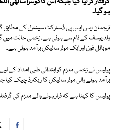
گرفتار کر لیا گیا جبکہ اس کا دوسرا ساتھی اند
ہو گیا۔
ترجمان ایس ایس پی ڈسٹرکٹ سینٹرل کے مطابق گر
ولد یوسف کے نام سے ہوئی ہے، زخمی حالت میں گر
موبائل فون اور ایک موٹر سائیکل برآمد ہوئی ہے۔
پولیس نے زخمی ملزم کو ابتدائی طبی امداد کے لی
برآمد ہونے والی موٹر سائیکل کا ریکارڈ چیک کیا جا 
پولیس کا کہنا ہے کہ فرار ہونے والے ملزم کی گرف