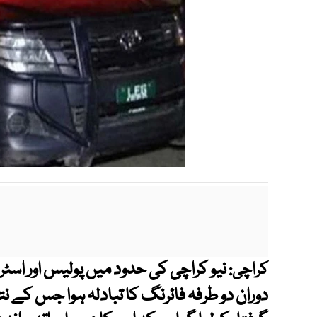
نیو کراچی کی حدود میں پولیس اور اسٹ
کراچی:
دوران دو طرفہ فائرنگ کا تبادلہ ہوا جس کے