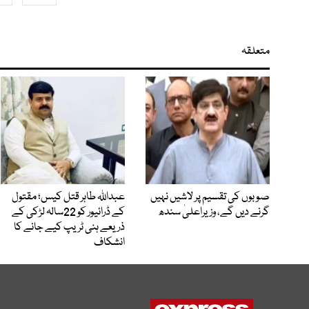
متعلقہ
صوبوں کی تقسیم پر لاشیں نہیں
عبداللہ طاہر قتل کیس؛ مقتول
گرنے دیں گے، وزیراعلیٰ سندھ
کے ڈرائیور کو 22سالہ لڑکی کے
ذریعے ہنی ٹریپ کیے جانے کا
انشکاف