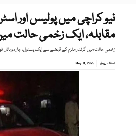
نیو کراچی میں پولیس اور اسٹ
مقابلہ، ایک زخمی حالت میں گر
زخمی حالت میں گرفتار ملزم کے قبضے سے ایک پستول، چار موبائل فون 
اسٹاف رپورٹر
May 11, 2025