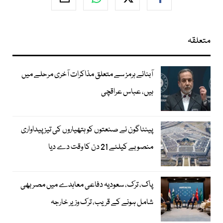
متعلقہ
آبنائے ہرمز سے متعلق مذاکرات آخری مرحلے میں
ہیں، عباس عراقچی
پینٹاگون نے صنعتوں کو ہتھیاروں کی تیز پیداواری
منصوبے کیلئے 21 دن کا وقت دے دیا
پاک، ترک، سعودیہ دفاعی معاہدے میں مصر بھی
شامل ہونے کے قریب، ترک وزیر خارجہ