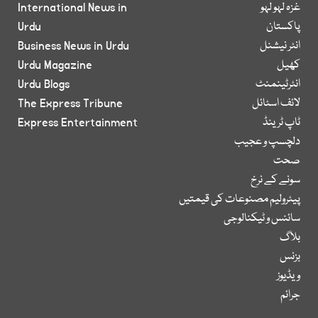
غزہ لہو لہو
International News in
پاکستان
Urdu
انٹر نیشنل
Business News in Urdu
کھیل
Urdu Magazine
انٹرٹینمنٹ
Urdu Blogs
لائف اسٹائل
The Express Tribune
ٹاپ ٹرینڈ
Express Entertainment
دلچسپ و عجیب
صحت
سونے کے نرخ
پیٹرولیم مصنوعات کی قیمتیں
سائنس و ٹیکنالوجی
بلاگ
بزنس
ویڈیوز
جرائم