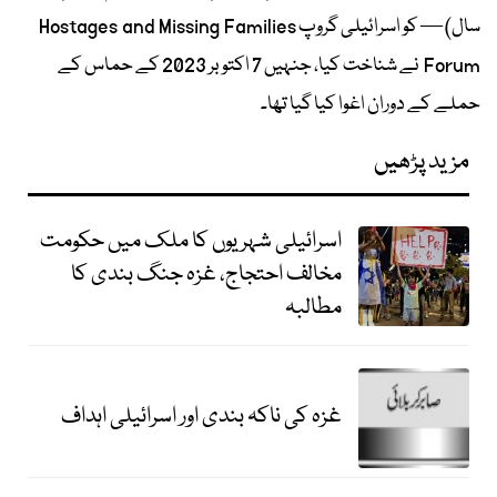
سال) — کو اسرائیلی گروپ Hostages and Missing Families
Forum نے شناخت کیا، جنہیں 7 اکتوبر 2023 کے حماس کے
حملے کے دوران اغوا کیا گیا تھا۔
مزید پڑھیں
اسرائیلی شہریوں کا ملک میں حکومت
مخالف احتجاج، غزہ جنگ بندی کا
مطالبہ
غزہ کی ناکہ بندی اور اسرائیلی اہداف