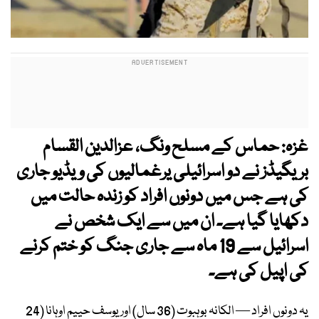
غزہ: حماس کے مسلح ونگ، عزالدین القسام
بریگیڈز نے دو اسرائیلی یرغمالیوں کی ویڈیو جاری
کی ہے جس میں دونوں افراد کو زندہ حالت میں
دکھایا گیا ہے۔ ان میں سے ایک شخص نے
اسرائیل سے 19 ماہ سے جاری جنگ کو ختم کرنے
کی اپیل کی ہے۔
یہ دونوں افراد — الکانہ بوہبوت (36 سال) اور یوسف حییم اوہانا (24