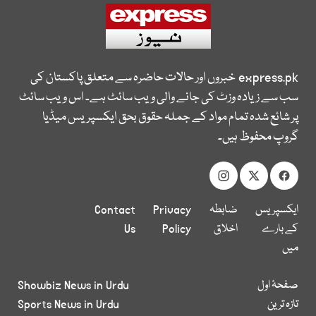
express.pk
خبروں اور حالات حاضرہ سے متعلق پاکستان کی
سب سے زیادہ وزٹ کی جانے والی ویب سائٹ ہے۔ اس ویب سائٹ
پر شائع شدہ تمام مواد کے جملہ حقوق بحق ایکسپریس میڈیا
گروپ محفوظ ہیں۔
ایکسپریس
ضابطہ
Privacy
Contact
کے بارے
اخلاق
Policy
Us
میں
صفحۂ اول
Showbiz News in Urdu
تازہ ترین
Sports News in Urdu