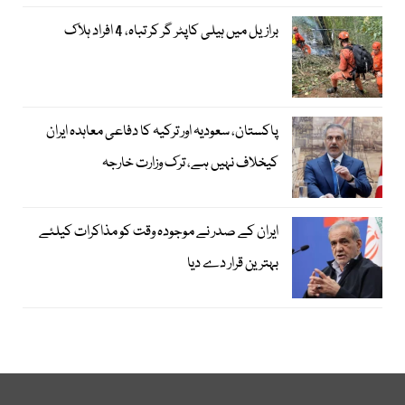
برازیل میں ہیلی کاپٹر گر کر تباہ، 4 افراد ہلاک
پاکستان، سعودیہ اور ترکیہ کا دفاعی معاہدہ ایران
کیخلاف نہیں ہے، ترک وزارت خارجہ
ایران کے صدر نے موجودہ وقت کو مذاکرات کیلئے
بہترین قرار دے دیا