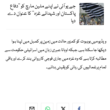
جے یو آئی نے اپنے ملین مارچ کو ’’دفاعِ
پاکستان اور شہدائے غزہ‘‘ کا عنوان دے
دیا
ویڈیو میں بوہبوت کو کمزور حالت میں زمین پر کمبل میں لپٹا ہوا
دیکھا جا سکتا ہے، جبکہ اوہانا عبری زبان میں اسرائیلی حکومت سے
مطالبہ کرتا ہے کہ وہ غزہ میں جاری فوجی کارروائی بند کرے اور باقی
تمام یرغمالیوں کی رہائی کو یقینی بنائے۔