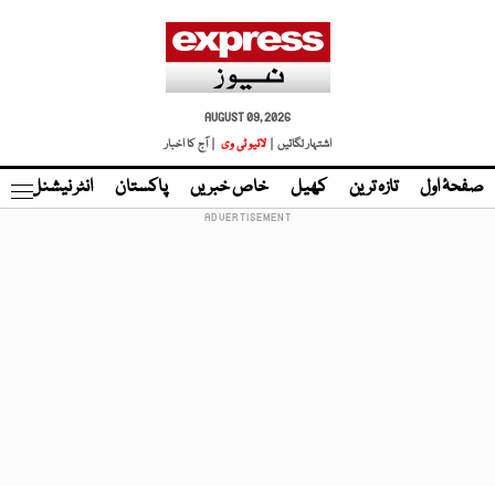
AUGUST 09, 2026
اشتہار لگائیں |
لائیو ٹی وی
| آج کا اخبار
صفحۂ اول
تازہ ترین
کھیل
خاص خبریں
پاکستان
انٹر نیشنل
ٹا