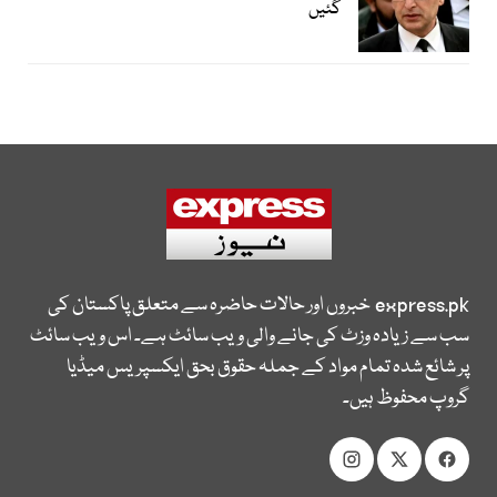
گئیں
express.pk
خبروں اور حالات حاضرہ سے متعلق پاکستان کی
سب سے زیادہ وزٹ کی جانے والی ویب سائٹ ہے۔ اس ویب سائٹ
پر شائع شدہ تمام مواد کے جملہ حقوق بحق ایکسپریس میڈیا
گروپ محفوظ ہیں۔