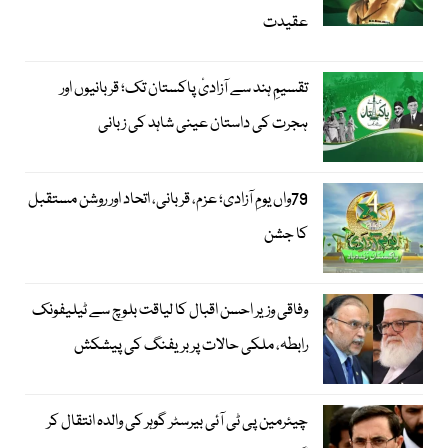
عقیدت
تقسیمِ ہند سے آزادیٔ پاکستان تک؛ قربانیوں اور
ہجرت کی داستان عینی شاہد کی زبانی
79واں یومِ آزادی؛ عزم، قربانی، اتحاد اور روشن مستقبل
کا جشن
وفاقی وزیر احسن اقبال کا لیاقت بلوچ سے ٹیلیفونک
رابطہ، ملکی حالات پر بریفنگ کی پیشکش
چیئرمین پی ٹی آئی بیرسٹر گوہر کی والدہ انتقال کر