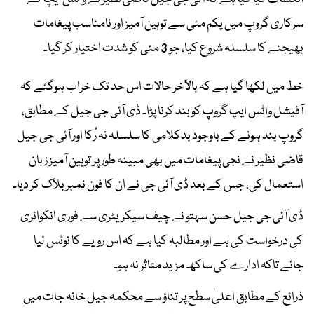
سرکاری گروپ میں یکم مئی سے توہین آمیز اور نامناسب پیغامات
بھیجنے کا سلسلہ شروع کیا، جو 3 مئی کو شدت اختیار کر گیا۔
خط میں لکھا گیا ہے کہ بالآخر حالات اس حد تک خراب ہوگئے کہ
آفیشل واٹس ایپ گروپ کو بند کرنا پڑا۔ ڈی آئی جی جیل کے مطابق،
گروپ بند ہونے کے باوجود بدکلامی کا سلسلہ نہ رُکا اور آئی جی جیل
قاضی نظیر نے نجی پیغامات میں بھی مبینہ طور پر توہین آمیز زبان
استعمال کی، جس کے بعد ڈی آئی جی نے ان کا فون نمبر بلاک کر دیا۔
ڈی آئی جی جیل حسن سہتو نے چیف سیکریٹری سے فوری انکوائری
کی درخواست کی ہے اور مطالبہ کیا ہے کہ اس رویے کا نوٹس لیا
جائے تاکہ ادارے کی ساکھ مزید متاثر نہ ہو۔
ذرائع کے مطابق اعلیٰ سطح پر تناؤ سے محکمہ جیل خانہ جات میں