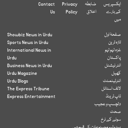
ایکسپریس
ضابطہ
Privacy
Contact
کے بارے
اخلاق
Policy
Us
میں
صفحۂ اول
Showbiz News in Urdu
تازہ ترین
Sports News in Urdu
غزہ لہو لہو
International News in
پاکستان
Urdu
انٹر نیشنل
Business News in Urdu
کھیل
Urdu Magazine
انٹرٹینمنٹ
Urdu Blogs
لائف اسٹائل
The Express Tribune
ٹاپ ٹرینڈ
Express Entertainment
دلچسپ و عجیب
صحت
سونے کے نرخ
پیٹرولیم مصنوعات کی قیمتیں