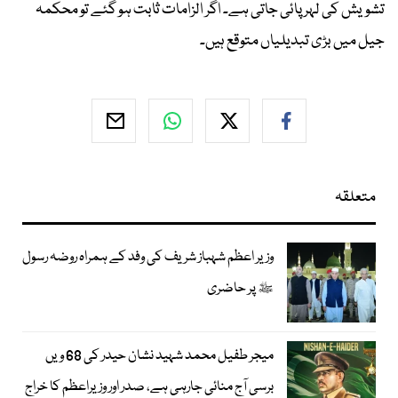
تشویش کی لہر پائی جاتی ہے۔ اگر الزامات ثابت ہو گئے تو محکمہ
جیل میں بڑی تبدیلیاں متوقع ہیں۔
متعلقہ
وزیر اعظم شہباز شریف کی وفد کے ہمراہ روضہ رسول
ﷺ پر حاضری
میجر طفیل محمد شہید نشان حیدر کی 68 ویں
برسی آج منائی جارہی ہے، صدر اور وزیراعظم کا خراج