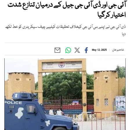
آئی جی اور ڈی آئی جی جیل کے درمیان تنازع شدت
اختیار کرگیا
ڈی آئی جی نے اپنے ہی آئی جی کیخلاف تحقیقات کیلیے چیف سیکریٹری کو خط لکھ
دیا
شاہ میر خان
May 12, 2025