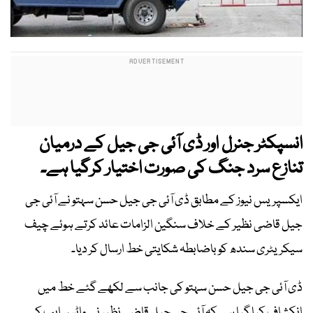
انسپکٹر جنرل اور ڈی آئی جی جیل کے درمیان
تنازع سرد جنگ کی صورت اختیار کرگیا ہے۔
ایکسپریس نیوز کے مطابق ڈی آئی جی جیل حسن سہتو نے آئی جی
جیل قاضی نظیر کے خلاف سنگین الزامات عائد کرتے ہوئے چیف
سیکریٹری سندھ کو باضابطہ شکایتی خط ارسال کر دیا۔
ڈی آئی جی جیل حسن سہتو کی جانب سے لکھے گئے خط میں
انکشاف کیا گیا ہے کہ آئی جی جیل قاضی نظیر نے واٹس ایپ کے