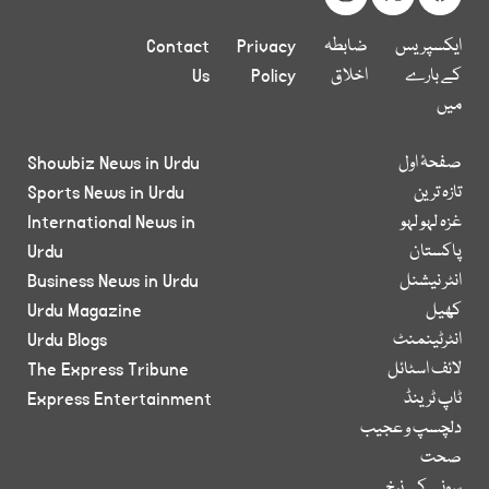
ایکسپریس
ضابطہ
Privacy
Contact
کے بارے
اخلاق
Policy
Us
میں
صفحۂ اول
Showbiz News in Urdu
تازہ ترین
Sports News in Urdu
غزہ لہو لہو
International News in
پاکستان
Urdu
انٹر نیشنل
Business News in Urdu
کھیل
Urdu Magazine
انٹرٹینمنٹ
Urdu Blogs
لائف اسٹائل
The Express Tribune
ٹاپ ٹرینڈ
Express Entertainment
دلچسپ و عجیب
صحت
سونے کے نرخ