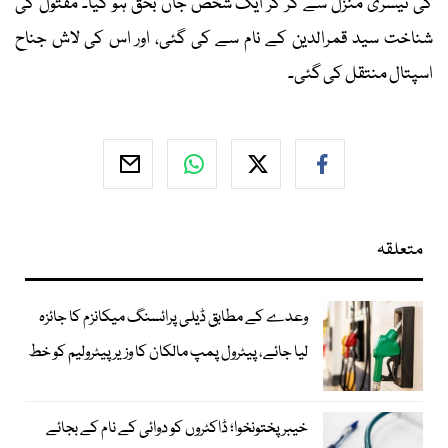
کی تیسری منزل سے گر کر ایک شخص جاں بحق ہو گیا۔ مقتول کی
شناخت سید قمرالدین کے نام سے کی گئی، اور اس کی لاش جناح
اسپتال منتقل کی گئی۔
متعلقہ
وعدے کے مطابق ڈیلی پرائسنگ میکانزم کا جائزہ
لیا جائے، پیٹرول پمپ مالکان کا وزیرپیٹرولیم کو خط
خیبرپختونخوا؛ ڈاکٹروں کو دوائی کے نام کے بجائے