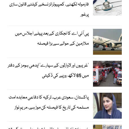
فارمولہ لکھنے، کمپیوٹرائز نسخے کیلئے قانون سازی
پرغور
پی آئی اے کا نجکاری کے بعد پہلے اجلاس میں
ملازمین کے حوالے سے بڑا فیصلہ
’غریبوں اور لاوارثوں کے سہارے‘ ایدھی ہومز کے دفتر
میں 65 لاکھ روپے کی ڈکیتی
پاکستان، سعودی عرب، ترکیہ کا دفاعی معاہدہ امت
مسلمہ کی تاریخ کا فیصلہ کن موڑ ہے، مریم نواز