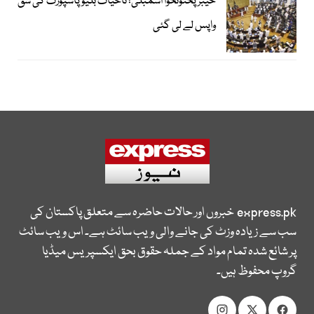
خیبرپختونخوا اسمبلی؛ تاحیات بلیو پاسپورٹ کی شق
واپس لے لی گئی
express.pk
خبروں اور حالات حاضرہ سے متعلق پاکستان کی
سب سے زیادہ وزٹ کی جانے والی ویب سائٹ ہے۔ اس ویب سائٹ
پر شائع شدہ تمام مواد کے جملہ حقوق بحق ایکسپریس میڈیا
گروپ محفوظ ہیں۔