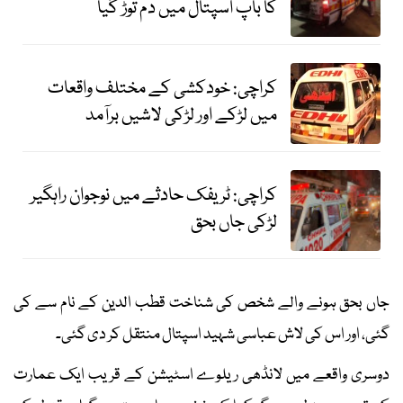
کا باپ اسپتال میں دم توڑ گیا
کراچی: خودکشی کے مختلف واقعات
میں لڑکے اور لڑکی لاشیں برآمد
کراچی: ٹریفک حادثے میں نوجوان راہگیر
لڑکی جاں بحق
جاں بحق ہونے والے شخص کی شناخت قطب الدین کے نام سے کی
گئی، اور اس کی لاش عباسی شہید اسپتال منتقل کر دی گئی۔
دوسری واقعے میں لانڈھی ریلوے اسٹیشن کے قریب ایک عمارت