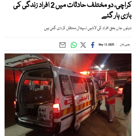
کراچی، دو مختلف حادثات میں 2 افراد زندگی کی
بازی ہار گئے
دونوں جاں بحق افراد کی لاشیں اسپتال منتقل کر دی گئی ہیں
یحییٰ خان
May 13, 2025