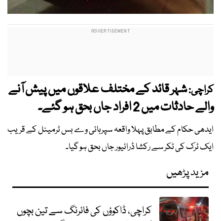
شہر قائد کے مختلف علاقوں میں پیش آنے
کراچی:
والے حادثات میں 2 افراد جاں بحق ہو گئے۔
ایدھی حکام کے مطابق پہلا واقعہ سپرہائی وے بس ٹرمینل کے قریب
ایک ٹرک کی ٹکر سے رکشا ڈرائیور جاں بحق ہو گیا۔
مزید پڑھیں
کراچی، ڈاکوؤں کی فائرنگ سے تین بچوں